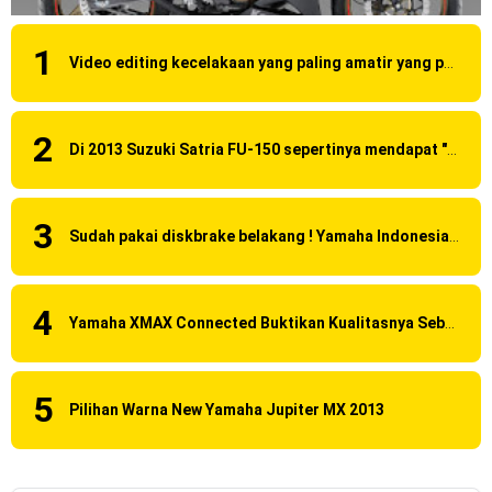
2023 !
Honda Rilis CBR1000RR-R 2023 Anniversary Edition !
Video editing kecelakaan yang paling amatir yang pernah ane liat!
MotoGP Amerika : Alex Rins berhasil juara pertama dan
perdana di tim LCR Honda !
Di 2013 Suzuki Satria FU-150 sepertinya mendapat "revisi" pada headlamp
Ngabuburide Yamaha Wr 155 R, Para Bikers Menikmati
Indahnya Sore di Kota Medan
Sudah pakai diskbrake belakang ! Yamaha Indonesia Resmi perkenalkan Aerox Alpha 155 Turbo !
Impresi pertama Kawasaki Ninja ZX-4RR 2023 yang cuma
ada 2 dikota Medan !
Yamaha XMAX Connected Buktikan Kualitasnya Sebagai Skutik Terbaik di Level Tertinggi
Event Customaxi & Yard Built 2023 Resmi Dimulai !
Kawasaki Indonesia resmi merilis KLE500 dan KLE500 SE
Senin, 10 Agustus
Pilihan Warna New Yamaha Jupiter MX 2013
model year 2026 !