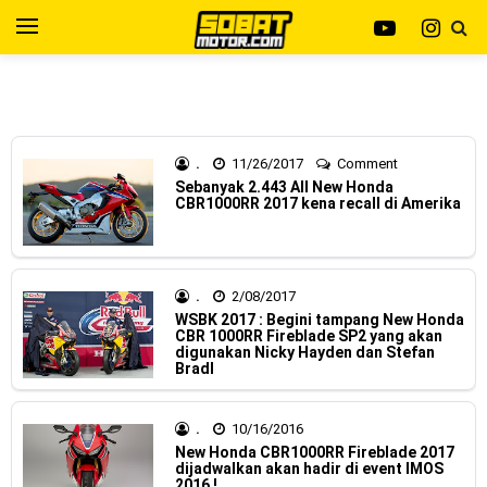
Yamaha Indonesia resmi merilis XMAX 250 model 2025
dengan fitur Electric Visor !
Viral Puluhan Yamaha Nmax Neo 155 di lelang 15 Jutaan
dikota Medan, kok bisa ?
.
11/26/2017
Comment
Sebanyak 2.443 All New Honda
CBR1000RR 2017 kena recall di Amerika
Yamaha Indonesia Technician Grand Prix 2025 di
menangkan oleh Robet B Simanullang dari kota Medan !
Indonesia Technician Grand Prix Digelar, Lebih Dari 2
.
2/08/2017
WSBK 2017 : Begini tampang New Honda
CBR 1000RR Fireblade SP2 yang akan
Dekade Komitmen Yamaha Cetak Teknisi Berkualitas Global
digunakan Nicky Hayden dan Stefan
Bradl
AHM Resmi merilis New Honda Beat 2025, warna lebih
mewah !
.
10/16/2016
New Honda CBR1000RR Fireblade 2017
Warna Baru X-Ride 125 Tampil Tangguh dan Fresh Siap
dijadwalkan akan hadir di event IMOS
2016 !