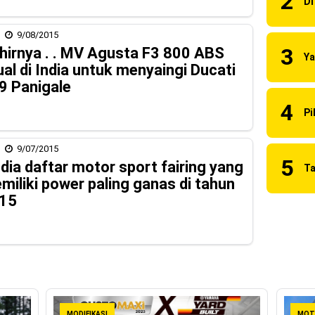
naia Juara Dunia MotoGP musim 2023 !
9/08/2015
 2023 Anniversary Edition !
hirnya . . MV Agusta F3 800 ABS
ns berhasil juara pertama dan perdana di tim LCR Honda !
jual di India untuk menyaingi Ducati
9 Panigale
55 R, Para Bikers Menikmati Indahnya Sore di Kota Medan
i Ninja ZX-4RR 2023 yang cuma ada 2 dikota Medan !
uilt 2023 Resmi Dimulai !
9/07/2015
i dia daftar motor sport fairing yang
miliki power paling ganas di tahun
15
MODIFIKASI
MOT