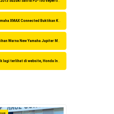
Di 2013 Suzuki Satria FU-150 sepertinya mendapat "revisi" pada headlamp
Yamaha XMAX Connected Buktikan Kualitasnya Sebagai Skutik Terbaik di Level Tertinggi
Pilihan Warna New Yamaha Jupiter MX 2013
Tak lagi terlihat di website, Honda India sudah discontinue CBR 150R dan 250R ?
OGP