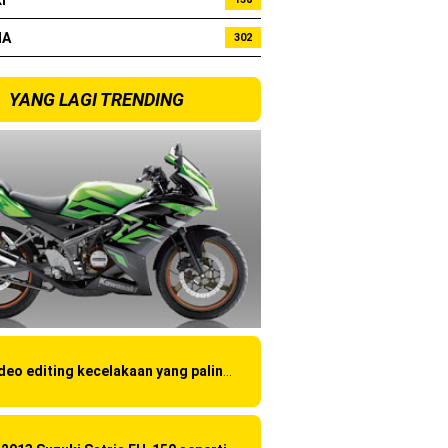
I
HA
302
bo !
YANG LAGI TRENDING
Video editing kecelakaan yang paling amatir yang pernah ane liat!