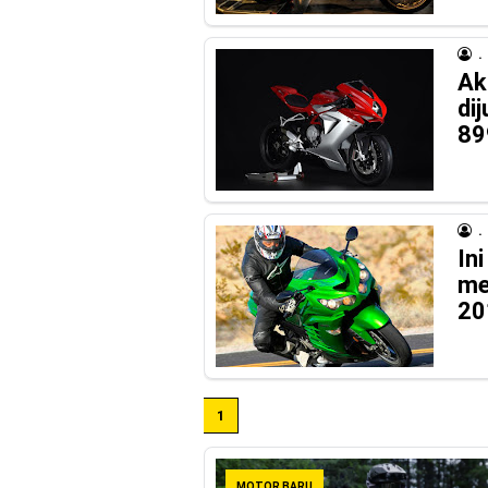
MotoGP : Francesco Bag
.
Honda Rilis CBR1000RR-R
Ak
MotoGP Amerika : Alex Ri
di
89
Ngabuburide Yamaha Wr 1
Impresi pertama Kawasak
Event Customaxi & Yard B
.
In
me
20
1
MOTOR BARU