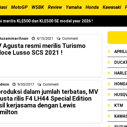
kasi
MotoGP
WSBK
Review
Yamaha
Honda
Kawasaki
i merilis KLE500 dan KLE500 SE model year 2026 !
erilis XMAX 250 model 2025 dengan fitur Electric Visor !
uzammarihsan
4/15/2021
Comment
x Neo 155 di lelang 15 Jutaan dikota Medan, kok bisa ?
 Agusta resmi merilis Turismo
loce Lusso SCS 2021 !
#
APRILI
cian Grand Prix 2025 di menangkan oleh Robet B Simanullang dari 
#
DUCAT
#
HARLE
and Prix Digelar, Lebih Dari 2 Dekade Komitmen Yamaha Cetak Tekni
#
HOND
dmin
9/30/2017
Comment
produksi dalam jumlah terbatas, MV
#
HUSQ
usta rilis F4 LH44 Special Edition
onda Beat 2025, warna lebih mewah !
sil kerjasama dengan Lewis
#
KTM
ampil Tangguh dan Fresh Siap Jelajah Petualangan Tanpa Batas
milton
#
KAWAS
resmi dirilis untuk skutik Blue Core 125cc dengan mobilitas tinggi