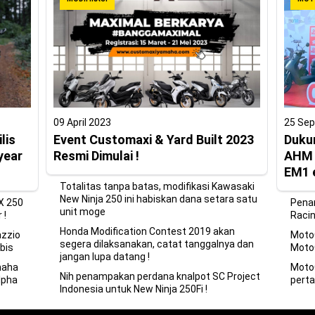
09 April 2023
25 Se
lis
Event Customaxi & Yard Built 2023
Duku
year
Resmi Dimulai !
AHM s
EM1 
Totalitas tanpa batas, modifikasi Kawasaki
New Ninja 250 ini habiskan dana setara satu
X 250
Pena
unit moge
 !
Racin
Honda Modification Contest 2019 akan
azzio
MotoG
segera dilaksanakan, catat tanggalnya dan
bis
Moto
jangan lupa datang !
maha
MotoG
Nih penampakan perdana knalpot SC Project
lpha
perta
Indonesia untuk New Ninja 250Fi !