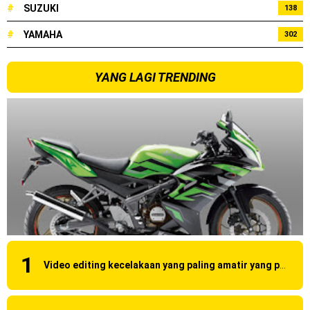
#
SUZUKI
138
2025, harganya mantap !
#
YAMAHA
302
Dukung MotoGP Mandalika 2024, AHM serahkan 10 unit
motor listrik EM1 e
YANG LAGI TRENDING
Yamaha Indonesia resmi luncurkan Nmax 155 Turbo
Sudah pakai winglet Karbon, Yamaha resmi merilis YZF-R1
dan YZF-R1M model 2025 !
Begini penampakan livery Kawasaki Ninja ZX-25RR KRT
Edition 2025
Berkenalan dengan KTM 990 RC R, jagoan baru dari KTM !
Yamaha Rilis New R15M versi 2024, makin sangar !
Video editing kecelakaan yang paling amatir yang pernah ane liat!
Penampakan tim Red Bull KTM Factory Racing musim 2024 !