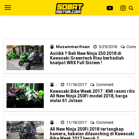
Kawasaki Indonesia resmi merilis KLE500 dan KLE500 SE
model year 2026 !
Yamaha Indonesia resmi merilis XMAX 250 model 2025
dengan fitur Electric Visor !
Muzammarihsan
5/29/2018
Comm
Viral Puluhan Yamaha Nmax Neo 155 di lelang 15 Jutaan
Asiiikk !! Beli New Ninja 250 2018 di
Kawasaki Greentech Riau berhadiah
dikota Medan, kok bisa ?
knalpot WRX Full Sistem !
Yamaha Indonesia Technician Grand Prix 2025 di
menangkan oleh Robet B Simanullang dari kota Medan !
.
11/18/2017
Comment
Kawasaki Bike Week 2017 : KMI resmi rilis
All New Ninja 250Fi model 2018, harga
Indonesia Technician Grand Prix Digelar, Lebih Dari 2
mulai 61 Jutaan
Dekade Komitmen Yamaha Cetak Teknisi Berkualitas Global
AHM Resmi merilis New Honda Beat 2025, warna lebih
.
11/18/2017
Comment
All New Ninja 250Fi 2018 tertangkap
kamera, bakalan dilaunching di Kawasaki
mewah !
Bike Week 2017 besok ?