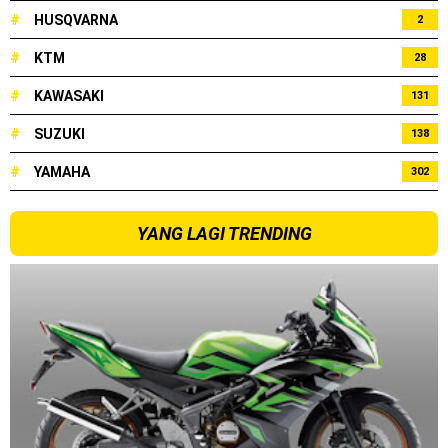
#
HUSQVARNA
2
Dukung MotoGP Mandalika 2024, AHM serahkan 10 unit
#
KTM
28
motor listrik EM1 e
#
KAWASAKI
131
Yamaha Indonesia resmi luncurkan Nmax 155 Turbo
#
SUZUKI
138
Sudah pakai winglet Karbon, Yamaha resmi merilis YZF-R1
#
YAMAHA
302
dan YZF-R1M model 2025 !
YANG LAGI TRENDING
Begini penampakan livery Kawasaki Ninja ZX-25RR KRT
Edition 2025
Berkenalan dengan KTM 990 RC R, jagoan baru dari KTM !
Yamaha Rilis New R15M versi 2024, makin sangar !
Penampakan tim Red Bull KTM Factory Racing musim 2024 !
MotoGP : Francesco Bagnaia Juara Dunia MotoGP musim