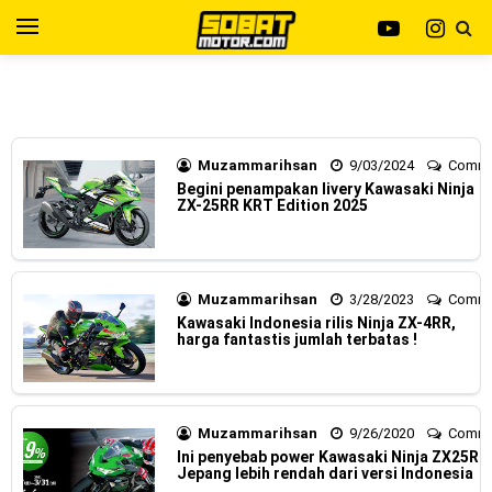
Kawasaki Indonesia resmi merilis KLE500 dan KLE500 SE
Yamaha Indonesia resmi merilis XMAX 250 model 2025
model year 2026 !
dengan fitur Electric Visor !
Viral Puluhan Yamaha Nmax Neo 155 di lelang 15 Jutaan
Muzammarihsan
9/03/2024
Comm
Begini penampakan livery Kawasaki Ninja
dikota Medan, kok bisa ?
ZX-25RR KRT Edition 2025
Yamaha Indonesia Technician Grand Prix 2025 di
menangkan oleh Robet B Simanullang dari kota Medan !
Muzammarihsan
3/28/2023
Comm
Indonesia Technician Grand Prix Digelar, Lebih Dari 2
Kawasaki Indonesia rilis Ninja ZX-4RR,
harga fantastis jumlah terbatas !
Dekade Komitmen Yamaha Cetak Teknisi Berkualitas Global
AHM Resmi merilis New Honda Beat 2025, warna lebih
Muzammarihsan
9/26/2020
Comm
mewah !
Ini penyebab power Kawasaki Ninja ZX25R
Jepang lebih rendah dari versi Indonesia