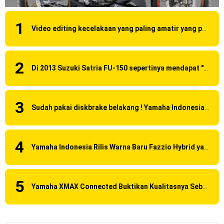
2023 !
Video editing kecelakaan yang paling amatir yang pernah ane liat!
Honda Rilis CBR1000RR-R 2023 Anniversary Edition !
MotoGP Amerika : Alex Rins berhasil juara pertama dan
Di 2013 Suzuki Satria FU-150 sepertinya mendapat "revisi" pada headlamp
perdana di tim LCR Honda !
Ngabuburide Yamaha Wr 155 R, Para Bikers Menikmati
Sudah pakai diskbrake belakang ! Yamaha Indonesia Resmi perkenalkan Aerox Alpha 155 Turbo !
Indahnya Sore di Kota Medan
Impresi pertama Kawasaki Ninja ZX-4RR 2023 yang cuma
Yamaha Indonesia Rilis Warna Baru Fazzio Hybrid yang lebih Eye Catchy & Kece Abis
ada 2 dikota Medan !
Event Customaxi & Yard Built 2023 Resmi Dimulai !
Yamaha XMAX Connected Buktikan Kualitasnya Sebagai Skutik Terbaik di Level Tertinggi
Minggu, 9 Agustus