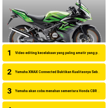
Video editing kecelakaan yang paling amatir yang pernah ane liat!
Yamaha XMAX Connected Buktikan Kualitasnya Sebagai Skutik Terbaik di Level Tertinggi
Yamaha akan coba menahan sementara Honda CBR 150R Facelift 2016 dengan menggunakan Yamaha R15 Suspensi OHLINS ?