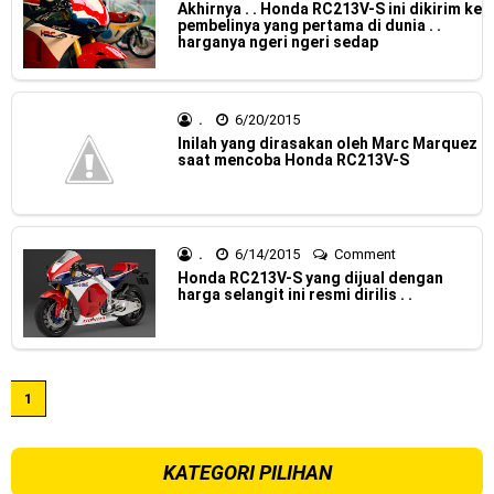
Akhirnya . . Honda RC213V-S ini dikirim ke
Dukung MotoGP Mandalika 2024, AHM serahkan 10 unit
pembelinya yang pertama di dunia . .
harganya ngeri ngeri sedap
motor listrik EM1 e
Yamaha Indonesia resmi luncurkan Nmax 155 Turbo
.
6/20/2015
Inilah yang dirasakan oleh Marc Marquez
Sudah pakai winglet Karbon, Yamaha resmi merilis YZF-R1
saat mencoba Honda RC213V-S
dan YZF-R1M model 2025 !
Begini penampakan livery Kawasaki Ninja ZX-25RR KRT
.
6/14/2015
Comment
Honda RC213V-S yang dijual dengan
Edition 2025
harga selangit ini resmi dirilis . .
Berkenalan dengan KTM 990 RC R, jagoan baru dari KTM !
Yamaha Rilis New R15M versi 2024, makin sangar !
1
Penampakan tim Red Bull KTM Factory Racing musim 2024 !
MotoGP : Francesco Bagnaia Juara Dunia MotoGP musim
KATEGORI PILIHAN