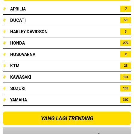
2023 !
#
APRILIA
7
Honda Rilis CBR1000RR-R 2023 Anniversary Edition !
#
DUCATI
53
MotoGP Amerika : Alex Rins berhasil juara pertama dan
#
HARLEY DAVIDSON
3
perdana di tim LCR Honda !
#
HONDA
272
Ngabuburide Yamaha Wr 155 R, Para Bikers Menikmati
#
HUSQVARNA
2
Indahnya Sore di Kota Medan
#
KTM
28
Impresi pertama Kawasaki Ninja ZX-4RR 2023 yang cuma
#
KAWASAKI
131
ada 2 dikota Medan !
#
SUZUKI
138
Event Customaxi & Yard Built 2023 Resmi Dimulai !
#
YAMAHA
302
Kawasaki Indonesia resmi merilis KLE500 dan KLE500 SE
YANG LAGI TRENDING
model year 2026 !
Kamis, 6 Agustus