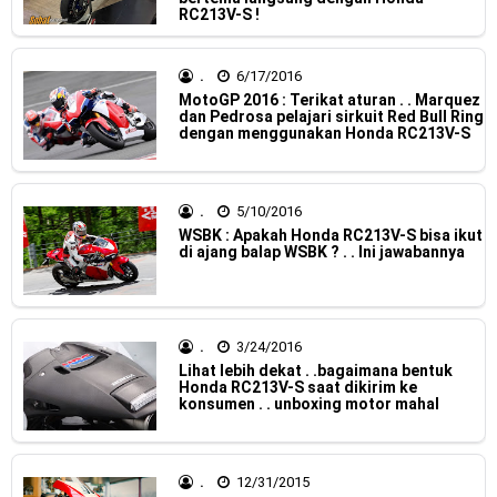
RC213V-S !
Jelajah Petualangan Tanpa Batas
Yamalube Power XP Matic resmi dirilis untuk skutik Blue
.
6/17/2016
MotoGP 2016 : Terikat aturan . . Marquez
Core 125cc dengan mobilitas tinggi
dan Pedrosa pelajari sirkuit Red Bull Ring
dengan menggunakan Honda RC213V-S
Yamaha Indonesia Rilis Warna Baru Fazzio Hybrid yang lebih
Eye Catchy & Kece Abis
.
5/10/2016
WSBK : Apakah Honda RC213V-S bisa ikut
Sudah pakai diskbrake belakang ! Yamaha Indonesia Resmi
di ajang balap WSBK ? . . Ini jawabannya
perkenalkan Aerox Alpha 155 Turbo !
Yamaha Nmax Turbo 155 sudah lahir, Aerox Turbo hanya
.
3/24/2016
Lihat lebih dekat . .bagaimana bentuk
tinggal menunggu waktu ?
Honda RC213V-S saat dikirim ke
konsumen . . unboxing motor mahal
Honda Indonesia resmi jual New CBR 1000RR-R Fireblade
2025, harganya mantap !
.
12/31/2015