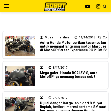
Yamaha Indonesia resmi merilis XMAX 250 model 2025
dengan fitur Electric Visor !
Viral Puluhan Yamaha Nmax Neo 155 di lelang 15 Jutaan
dikota Medan, kok bisa ?
Muzammarihsan
11/14/2018
Com
Astra Honda Motor berikan kesempatan
untuk menjajal langsung motor Marquez
Yamaha Indonesia Technician Grand Prix 2025 di
di MotoGP Street Experience RC 213V-S !
menangkan oleh Robet B Simanullang dari kota Medan !
Indonesia Technician Grand Prix Digelar, Lebih Dari 2
.
8/17/2017
Mega galeri Honda RC213V-S, aura
MotoGPnya memang berasa sob !
Dekade Komitmen Yamaha Cetak Teknisi Berkualitas Global
AHM Resmi merilis New Honda Beat 2025, warna lebih
mewah !
.
7/22/2017
Dijual dengan harga lebih dari 8 Milyar
Warna Baru X-Ride 125 Tampil Tangguh dan Fresh Siap
Rupiah, berikut impresi pertama SM saat
bertemu langsung dengan Honda