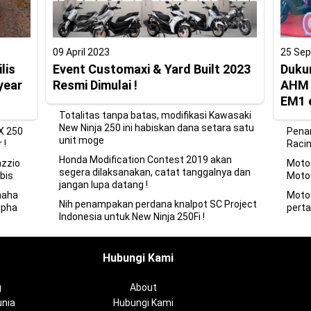
09 April 2023
25 Se
lis
Event Customaxi & Yard Built 2023
Duku
year
Resmi Dimulai !
AHM s
EM1 
Totalitas tanpa batas, modifikasi Kawasaki
New Ninja 250 ini habiskan dana setara satu
X 250
Pena
unit moge
 !
Racin
Honda Modification Contest 2019 akan
azzio
MotoG
segera dilaksanakan, catat tanggalnya dan
bis
Moto
jangan lupa datang !
maha
MotoG
Nih penampakan perdana knalpot SC Project
lpha
perta
Indonesia untuk New Ninja 250Fi !
Hubungi Kami
g
About
nia
Hubungi Kami