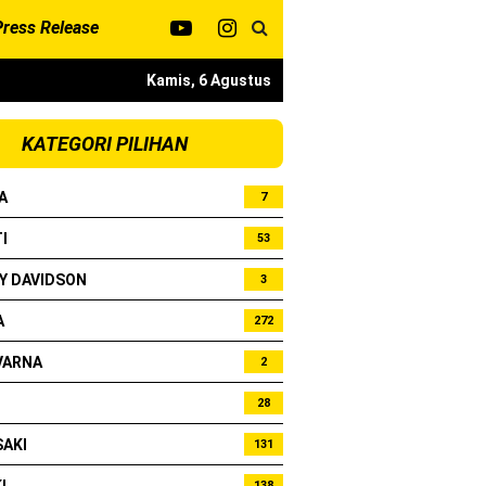
Press Release
Kamis, 6 Agustus
KATEGORI PILIHAN
A
7
kota
I
53
Y DAVIDSON
3
si
A
272
VARNA
2
28
AKI
131
138