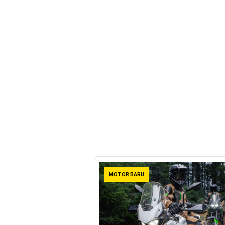
MotoGP : Francesco Bag
Honda Rilis CBR1000RR-R
MotoGP Amerika : Alex Ri
Ngabuburide Yamaha Wr 1
Impresi pertama Kawasak
Event Customaxi & Yard B
MOTOR BARU