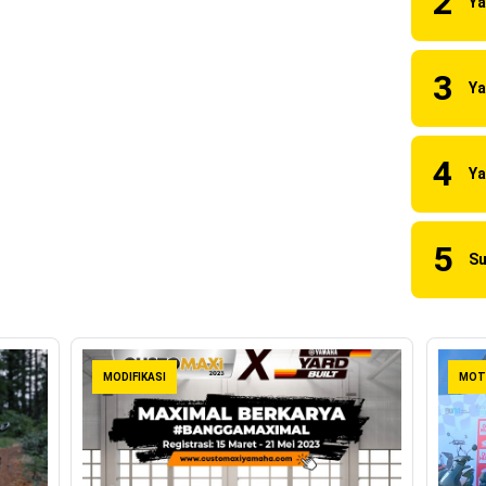
naia Juara Dunia MotoGP musim 2023 !
 2023 Anniversary Edition !
ns berhasil juara pertama dan perdana di tim LCR Honda !
55 R, Para Bikers Menikmati Indahnya Sore di Kota Medan
i Ninja ZX-4RR 2023 yang cuma ada 2 dikota Medan !
uilt 2023 Resmi Dimulai !
MODIFIKASI
MOT