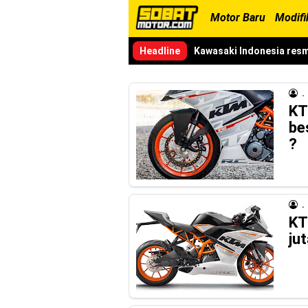
Motor Baru
Modifi
Headline
Kawasaki Indonesia resm
Yamaha Indonesia resmi m
.
Viral Puluhan Yamaha Nma
KT
be
Yamaha Indonesia Techni
?
Medan !
Indonesia Technician Gr
.
Berkualitas Global
KT
ju
AHM Resmi merilis New H
Warna Baru X-Ride 125 T
Yamalube Power XP Matic 