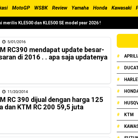
kasi
MotoGP
WSBK
Review
Yamaha
Honda
Kawasaki
i merilis KLE500 dan KLE500 SE model year 2026 !
erilis XMAX 250 model 2025 dengan fitur Electric Visor !
5/01/2016
x Neo 155 di lelang 15 Jutaan dikota Medan, kok bisa ?
M RC390 mendapat update besar-
saran di 2016 . . apa saja updatenya
#
APRILI
cian Grand Prix 2025 di menangkan oleh Robet B Simanullang dari 
#
DUCAT
#
HARLE
and Prix Digelar, Lebih Dari 2 Dekade Komitmen Yamaha Cetak Tekni
#
HOND
11/20/2014
M RC 390 dijual dengan harga 125
#
HUSQ
ta dan KTM RC 200 59,5 juta
onda Beat 2025, warna lebih mewah !
#
KTM
ampil Tangguh dan Fresh Siap Jelajah Petualangan Tanpa Batas
#
KAWAS
resmi dirilis untuk skutik Blue Core 125cc dengan mobilitas tinggi