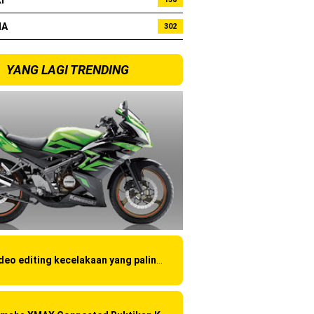
I
HA
302
bo !
YANG LAGI TRENDING
Video editing kecelakaan yang paling amatir yang pernah ane liat!