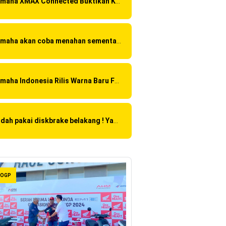
Yamaha XMAX Connected Buktikan Kualitasnya Sebagai Skutik Terbaik di Level Tertinggi
Yamaha akan coba menahan sementara Honda CBR 150R Facelift 2016 dengan menggunakan Yamaha R15 Suspensi OHLINS ?
Yamaha Indonesia Rilis Warna Baru Fazzio Hybrid yang lebih Eye Catchy & Kece Abis
Sudah pakai diskbrake belakang ! Yamaha Indonesia Resmi perkenalkan Aerox Alpha 155 Turbo !
OGP