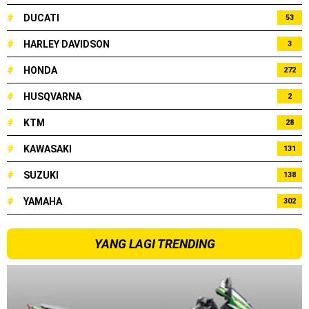
#
DUCATI
53
#
HARLEY DAVIDSON
3
#
HONDA
272
#
HUSQVARNA
2
#
KTM
28
#
KAWASAKI
131
#
SUZUKI
138
#
YAMAHA
302
YANG LAGI TRENDING