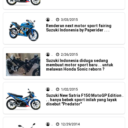
Jelajah Petualangan Tanpa Batas
Yamalube Power XP Matic resmi dirilis untuk skutik Blue
.
3/03/2015
Renderan next motor sport fairing
Core 125cc dengan mobilitas tinggi
Suzuki Indonesia by Paperider . . .
Yamaha Indonesia Rilis Warna Baru Fazzio Hybrid yang lebih
Eye Catchy & Kece Abis
.
2/26/2015
Suzuki Indonesia diduga sedang
Sudah pakai diskbrake belakang ! Yamaha Indonesia Resmi
membuat motor sport baru . . untuk
melawan Honda Sonic reborn ?
perkenalkan Aerox Alpha 155 Turbo !
Yamaha Nmax Turbo 155 sudah lahir, Aerox Turbo hanya
.
1/02/2015
Suzuki New Satria F150 MotoGP Edition .
tinggal menunggu waktu ?
. . hanya bebek sport inilah yang layak
disebut "Predator"
Honda Indonesia resmi jual New CBR 1000RR-R Fireblade
2025, harganya mantap !
.
12/29/2014