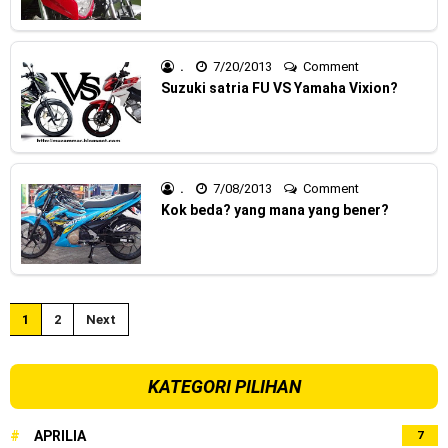
.
7/20/2013
Comment
Suzuki satria FU VS Yamaha Vixion?
.
7/08/2013
Comment
Kok beda? yang mana yang bener?
1
2
Next
KATEGORI PILIHAN
#
APRILIA
7