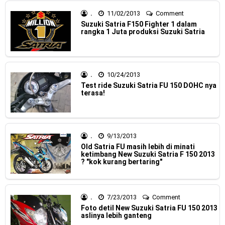
2023 !
.
11/02/2013
Comment
Honda Rilis CBR1000RR-R 2023 Anniversary Edition !
Suzuki Satria F150 Fighter 1 dalam
rangka 1 Juta produksi Suzuki Satria
MotoGP Amerika : Alex Rins berhasil juara pertama dan
perdana di tim LCR Honda !
.
10/24/2013
Ngabuburide Yamaha Wr 155 R, Para Bikers Menikmati
Test ride Suzuki Satria FU 150 DOHC nya
terasa!
Indahnya Sore di Kota Medan
Impresi pertama Kawasaki Ninja ZX-4RR 2023 yang cuma
.
9/13/2013
ada 2 dikota Medan !
Old Satria FU masih lebih di minati
ketimbang New Suzuki Satria F 150 2013
? "kok kurang bertaring"
Event Customaxi & Yard Built 2023 Resmi Dimulai !
Kawasaki Indonesia resmi merilis KLE500 dan KLE500 SE
.
7/23/2013
Comment
model year 2026 !
Foto detil New Suzuki Satria FU 150 2013
aslinya lebih ganteng
Jumat, 7 Agustus