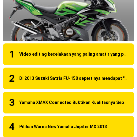
Video editing kecelakaan yang paling amatir yang pernah ane liat!
Di 2013 Suzuki Satria FU-150 sepertinya mendapat "revisi" pada headlamp
Yamaha XMAX Connected Buktikan Kualitasnya Sebagai Skutik Terbaik di Level Tertinggi
Pilihan Warna New Yamaha Jupiter MX 2013