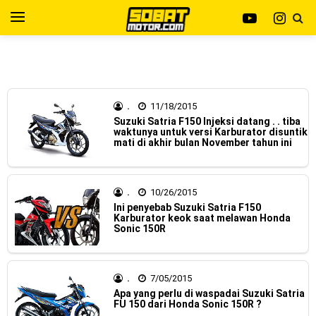
Yamaha Indonesia resmi merilis XMAX 250 model 2025
dengan fitur Electric Visor !
Viral Puluhan Yamaha Nmax Neo 155 di lelang 15 Jutaan
dikota Medan, kok bisa ?
.
11/18/2015
Suzuki Satria F150 Injeksi datang . . tiba
waktunya untuk versi Karburator disuntik
Yamaha Indonesia Technician Grand Prix 2025 di
mati di akhir bulan November tahun ini
menangkan oleh Robet B Simanullang dari kota Medan !
Indonesia Technician Grand Prix Digelar, Lebih Dari 2
.
10/26/2015
Ini penyebab Suzuki Satria F150
Karburator keok saat melawan Honda
Dekade Komitmen Yamaha Cetak Teknisi Berkualitas Global
Sonic 150R
AHM Resmi merilis New Honda Beat 2025, warna lebih
mewah !
.
7/05/2015
Apa yang perlu di waspadai Suzuki Satria
Warna Baru X-Ride 125 Tampil Tangguh dan Fresh Siap
FU 150 dari Honda Sonic 150R ?