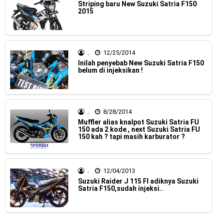
Striping baru New Suzuki Satria F150
Dukung MotoGP Mandalika 2024, AHM serahkan 10 unit
2015
motor listrik EM1 e
Yamaha Indonesia resmi luncurkan Nmax 155 Turbo
.
12/25/2014
Inilah penyebab New Suzuki Satria F150
Sudah pakai winglet Karbon, Yamaha resmi merilis YZF-R1
belum di injeksikan !
dan YZF-R1M model 2025 !
Begini penampakan livery Kawasaki Ninja ZX-25RR KRT
.
8/28/2014
Muffler alias knalpot Suzuki Satria FU
Edition 2025
150 ada 2 kode , next Suzuki Satria FU
150 kah ? tapi masih karburator ?
Berkenalan dengan KTM 990 RC R, jagoan baru dari KTM !
Yamaha Rilis New R15M versi 2024, makin sangar !
.
12/04/2013
Penampakan tim Red Bull KTM Factory Racing musim 2024 !
Suzuki Raider J 115 FI adiknya Suzuki
Satria F150,sudah injeksi..
MotoGP : Francesco Bagnaia Juara Dunia MotoGP musim