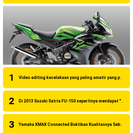
Honda Indonesia resmi jual New CBR 1000RR-R Fireblade
2025, harganya mantap !
Dukung MotoGP Mandalika 2024, AHM serahkan 10 unit
motor listrik EM1 e
Yamaha Indonesia resmi luncurkan Nmax 155 Turbo
Sudah pakai winglet Karbon, Yamaha resmi merilis YZF-R1
dan YZF-R1M model 2025 !
Video editing kecelakaan yang paling amatir yang pernah ane liat!
Begini penampakan livery Kawasaki Ninja ZX-25RR KRT
Edition 2025
Di 2013 Suzuki Satria FU-150 sepertinya mendapat "revisi" pada headlamp
Berkenalan dengan KTM 990 RC R, jagoan baru dari KTM !
Yamaha Rilis New R15M versi 2024, makin sangar !
Yamaha XMAX Connected Buktikan Kualitasnya Sebagai Skutik Terbaik di Level Tertinggi