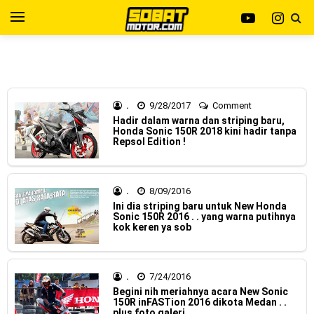
Yamaha Indonesia resmi merilis XMAX 250 model 2025
dengan fitur Electric Visor !
Viral Puluhan Yamaha Nmax Neo 155 di lelang 15 Jutaan
dikota Medan, kok bisa ?
.
9/28/2017
Comment
Hadir dalam warna dan striping baru,
Honda Sonic 150R 2018 kini hadir tanpa
Yamaha Indonesia Technician Grand Prix 2025 di
Repsol Edition !
menangkan oleh Robet B Simanullang dari kota Medan !
Indonesia Technician Grand Prix Digelar, Lebih Dari 2
.
8/09/2016
Ini dia striping baru untuk New Honda
Sonic 150R 2016 . . yang warna putihnya
Dekade Komitmen Yamaha Cetak Teknisi Berkualitas Global
kok keren ya sob
AHM Resmi merilis New Honda Beat 2025, warna lebih
mewah !
.
7/24/2016
Begini nih meriahnya acara New Sonic
Warna Baru X-Ride 125 Tampil Tangguh dan Fresh Siap
150R inFASTion 2016 dikota Medan . .
plus foto galeri