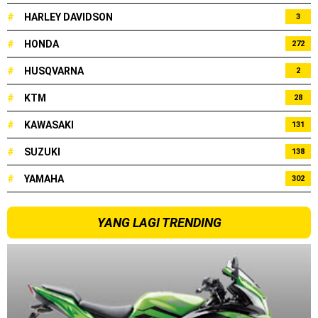
#
HARLEY DAVIDSON
3
#
HONDA
272
#
HUSQVARNA
2
#
KTM
28
#
KAWASAKI
131
#
SUZUKI
138
#
YAMAHA
302
YANG LAGI TRENDING