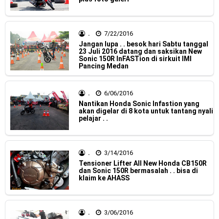
Jelajah Petualangan Tanpa Batas
Yamalube Power XP Matic resmi dirilis untuk skutik Blue
.
7/22/2016
Jangan lupa . . besok hari Sabtu tanggal
Core 125cc dengan mobilitas tinggi
23 Juli 2016 datang dan saksikan New
Sonic 150R InFASTion di sirkuit IMI
Pancing Medan
Yamaha Indonesia Rilis Warna Baru Fazzio Hybrid yang lebih
Eye Catchy & Kece Abis
.
6/06/2016
Nantikan Honda Sonic Infastion yang
Sudah pakai diskbrake belakang ! Yamaha Indonesia Resmi
akan digelar di 8 kota untuk tantang nyali
pelajar . .
perkenalkan Aerox Alpha 155 Turbo !
Yamaha Nmax Turbo 155 sudah lahir, Aerox Turbo hanya
.
3/14/2016
Tensioner Lifter All New Honda CB150R
tinggal menunggu waktu ?
dan Sonic 150R bermasalah . . bisa di
klaim ke AHASS
Honda Indonesia resmi jual New CBR 1000RR-R Fireblade
2025, harganya mantap !
.
3/06/2016