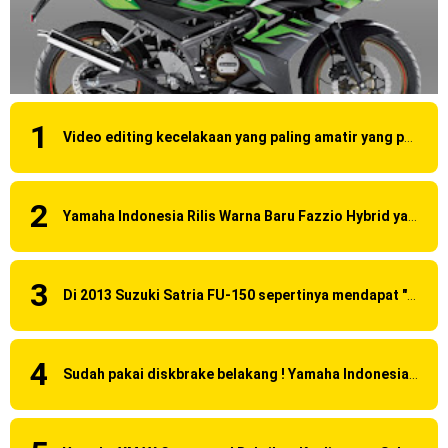
Video editing kecelakaan yang paling amatir yang pernah ane liat!
Yamaha Indonesia Rilis Warna Baru Fazzio Hybrid yang lebih Eye Catchy & Kece Abis
Di 2013 Suzuki Satria FU-150 sepertinya mendapat "revisi" pada headlamp
Sudah pakai diskbrake belakang ! Yamaha Indonesia Resmi perkenalkan Aerox Alpha 155 Turbo !