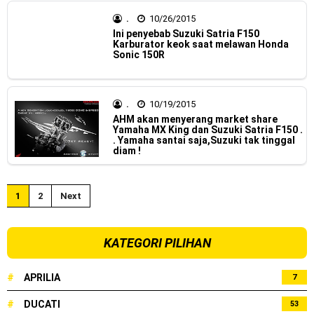
2023 !
.
10/26/2015
Honda Rilis CBR1000RR-R 2023 Anniversary Edition !
Ini penyebab Suzuki Satria F150
Karburator keok saat melawan Honda
Sonic 150R
MotoGP Amerika : Alex Rins berhasil juara pertama dan
perdana di tim LCR Honda !
.
10/19/2015
Ngabuburide Yamaha Wr 155 R, Para Bikers Menikmati
AHM akan menyerang market share
Yamaha MX King dan Suzuki Satria F150 .
. Yamaha santai saja,Suzuki tak tinggal
Indahnya Sore di Kota Medan
diam !
Impresi pertama Kawasaki Ninja ZX-4RR 2023 yang cuma
1
2
Next
ada 2 dikota Medan !
Event Customaxi & Yard Built 2023 Resmi Dimulai !
KATEGORI PILIHAN
Kawasaki Indonesia resmi merilis KLE500 dan KLE500 SE
#
APRILIA
7
model year 2026 !
#
DUCATI
53
Sabtu, 8 Agustus