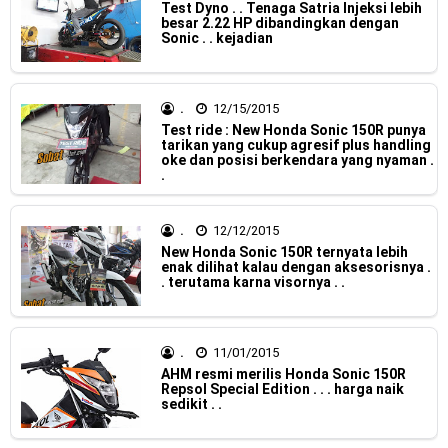
Test Dyno . . Tenaga Satria Injeksi lebih
Dukung MotoGP Mandalika 2024, AHM serahkan 10 unit
besar 2.22 HP dibandingkan dengan
Sonic . . kejadian
motor listrik EM1 e
Yamaha Indonesia resmi luncurkan Nmax 155 Turbo
.
12/15/2015
Test ride : New Honda Sonic 150R punya
Sudah pakai winglet Karbon, Yamaha resmi merilis YZF-R1
tarikan yang cukup agresif plus handling
oke dan posisi berkendara yang nyaman .
dan YZF-R1M model 2025 !
.
Begini penampakan livery Kawasaki Ninja ZX-25RR KRT
.
12/12/2015
New Honda Sonic 150R ternyata lebih
Edition 2025
enak dilihat kalau dengan aksesorisnya .
. terutama karna visornya . .
Berkenalan dengan KTM 990 RC R, jagoan baru dari KTM !
Yamaha Rilis New R15M versi 2024, makin sangar !
.
11/01/2015
Penampakan tim Red Bull KTM Factory Racing musim 2024 !
AHM resmi merilis Honda Sonic 150R
Repsol Special Edition . . . harga naik
sedikit . .
MotoGP : Francesco Bagnaia Juara Dunia MotoGP musim