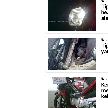
.
Ti
he
ala
.
Ti
yan
.
Ke
me
ke