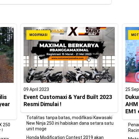
MODIFIKASI
MOT
09 April 2023
25 Se
lis
Event Customaxi & Yard Built 2023
Duku
year
Resmi Dimulai !
AHM s
EM1 
Totalitas tanpa batas, modifikasi Kawasaki
New Ninja 250 ini habiskan dana setara satu
X 250
Pena
unit moge
 !
Racin
Honda Modification Contest 2019 akan