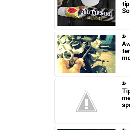
ti
So
.
Aw
te
mo
.
Ti
me
sp