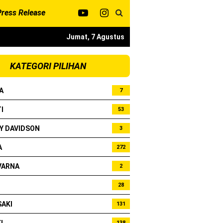
Press Release
Jumat, 7 Agustus
KATEGORI PILIHAN
kota
A
7
I
53
si
Y DAVIDSON
3
A
272
VARNA
2
28
AKI
131
138