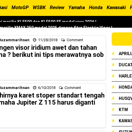
kasi
MotoGP
WSBK
Review
Yamaha
Honda
Kawasaki
erilis XMAX 250 model 2025 dengan fitur Electric Visor !
x Neo 155 di lelang 15 Jutaan dikota Medan, kok bisa ?
uzammarihsan
11/28/2018
Comment
cian Grand Prix 2025 di menangkan oleh Robet B Simanullang dari 
ngen visor iridium awet dan tahan
ma ? berikut ini tips merawatnya sob
#
APRILI
#
DUCAT
and Prix Digelar, Lebih Dari 2 Dekade Komitmen Yamaha Cetak Tekni
#
HARLE
#
HOND
uzammarihsan
6/10/2018
Comment
onda Beat 2025, warna lebih mewah !
hirnya karet stoper standart tengah
#
HUSQ
maha Jupiter Z 115 harus diganti
ampil Tangguh dan Fresh Siap Jelajah Petualangan Tanpa Batas
#
KTM
resmi dirilis untuk skutik Blue Core 125cc dengan mobilitas tinggi
#
KAWAS
arna Baru Fazzio Hybrid yang lebih Eye Catchy & Kece Abis