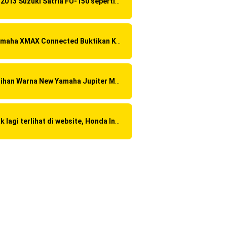
Di 2013 Suzuki Satria FU-150 sepertinya mendapat "revisi" pada headlamp
Yamaha XMAX Connected Buktikan Kualitasnya Sebagai Skutik Terbaik di Level Tertinggi
Pilihan Warna New Yamaha Jupiter MX 2013
Tak lagi terlihat di website, Honda India sudah discontinue CBR 150R dan 250R ?