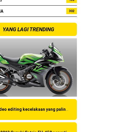
I
bo !
HA
302
YANG LAGI TRENDING
Video editing kecelakaan yang paling amatir yang pernah ane liat!