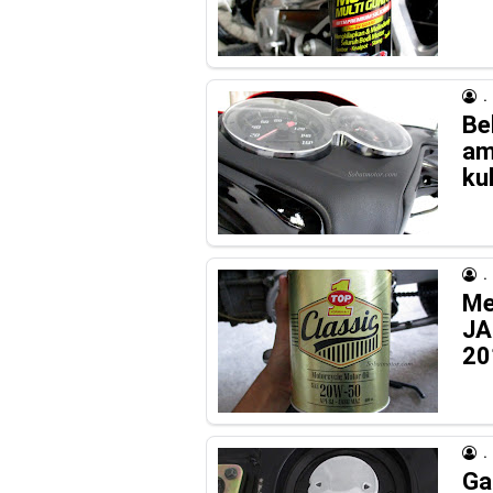
.
Bel
am
ku
.
Me
JA
20
.
Ga