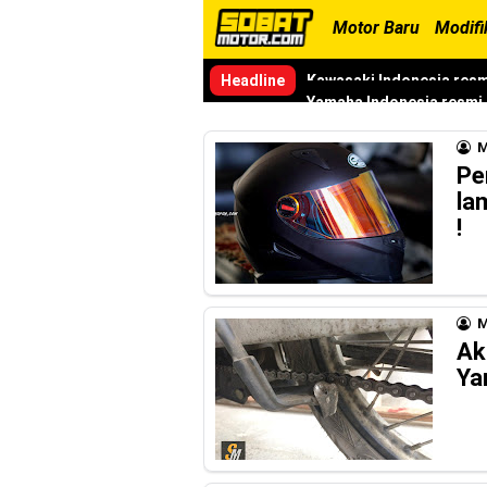
Motor Baru
Modifi
Headline
Yamaha Indonesia resmi m
Viral Puluhan Yamaha Nma
M
Yamaha Indonesia Techni
Pe
la
Medan !
!
Indonesia Technician Gr
Berkualitas Global
M
AHM Resmi merilis New H
Ak
Ya
Warna Baru X-Ride 125 T
Yamalube Power XP Matic 
Yamaha Indonesia Rilis W