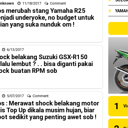
#
SUZUK
nknown
11/18/2017
Comment
elakang ! Yamaha Indonesia Resmi perkenalkan Aerox Alpha 155 Tur
ps merubah stang Yamaha R25
#
YAMA
njadi underyoke, no budget untuk
udah lahir, Aerox Turbo hanya tinggal menunggu waktu ?
lian yang suka nunduk om !
ual New CBR 1000RR-R Fireblade 2025, harganya mantap !
 2024, AHM serahkan 10 unit motor listrik EM1 e
6/13/2017
 luncurkan Nmax 155 Turbo
ock belakang Suzuki GSX-R150
lalu lembut ? . . bisa diganti pakai
bon, Yamaha resmi merilis YZF-R1 dan YZF-R1M model 2025 !
ock buatan RPM sob
y Kawasaki Ninja ZX-25RR KRT Edition 2025
90 RC R, jagoan baru dari KTM !
5/07/2017
Comment
rsi 2024, makin sangar !
ps : Merawat shock belakang motor
nis Top Up dikala musim hujan, biar
 KTM Factory Racing musim 2024 !
pot sedikit yang penting awet sob !
naia Juara Dunia MotoGP musim 2023 !