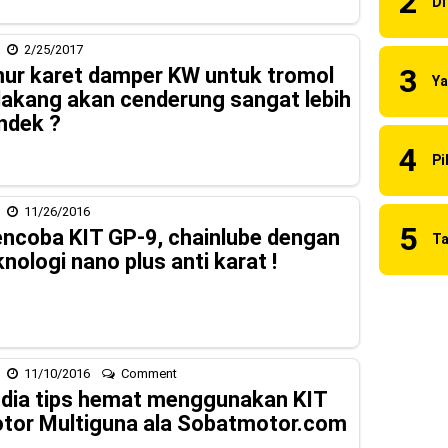
 2023 Anniversary Edition !
2/25/2017
ns berhasil juara pertama dan perdana di tim LCR Honda !
ur karet damper KW untuk tromol
lakang akan cenderung sangat lebih
55 R, Para Bikers Menikmati Indahnya Sore di Kota Medan
ndek ?
i Ninja ZX-4RR 2023 yang cuma ada 2 dikota Medan !
uilt 2023 Resmi Dimulai !
11/26/2016
i merilis KLE500 dan KLE500 SE model year 2026 !
ncoba KIT GP-9, chainlube dengan
knologi nano plus anti karat !
11/10/2016
Comment
i dia tips hemat menggunakan KIT
tor Multiguna ala Sobatmotor.com