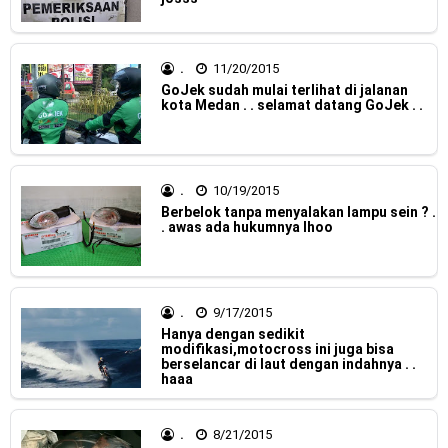
Jelajah Petualangan Tanpa Batas
Yamalube Power XP Matic resmi dirilis untuk skutik Blue
.
11/20/2015
GoJek sudah mulai terlihat di jalanan
Core 125cc dengan mobilitas tinggi
kota Medan . . selamat datang GoJek . .
Yamaha Indonesia Rilis Warna Baru Fazzio Hybrid yang lebih
Eye Catchy & Kece Abis
.
10/19/2015
Berbelok tanpa menyalakan lampu sein ? .
Sudah pakai diskbrake belakang ! Yamaha Indonesia Resmi
. awas ada hukumnya lhoo
perkenalkan Aerox Alpha 155 Turbo !
Yamaha Nmax Turbo 155 sudah lahir, Aerox Turbo hanya
.
9/17/2015
Hanya dengan sedikit
tinggal menunggu waktu ?
modifikasi,motocross ini juga bisa
berselancar di laut dengan indahnya . .
haaa
Honda Indonesia resmi jual New CBR 1000RR-R Fireblade
2025, harganya mantap !
.
8/21/2015