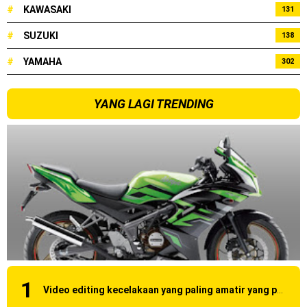
2023 !
#
KAWASAKI
131
Honda Rilis CBR1000RR-R 2023 Anniversary Edition !
#
SUZUKI
138
MotoGP Amerika : Alex Rins berhasil juara pertama dan
#
YAMAHA
302
perdana di tim LCR Honda !
YANG LAGI TRENDING
Ngabuburide Yamaha Wr 155 R, Para Bikers Menikmati
Indahnya Sore di Kota Medan
Impresi pertama Kawasaki Ninja ZX-4RR 2023 yang cuma
ada 2 dikota Medan !
Event Customaxi & Yard Built 2023 Resmi Dimulai !
Kawasaki Indonesia resmi merilis KLE500 dan KLE500 SE
model year 2026 !
Kamis, 6 Agustus
Video editing kecelakaan yang paling amatir yang pernah ane liat!