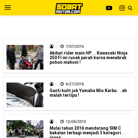
Yamaha Indonesia resmi merilis XMAX 250 model 2025
dengan fitur Electric Visor !
Viral Puluhan Yamaha Nmax Neo 155 di lelang 15 Jutaan
dikota Medan, kok bisa ?
.
7/07/2016
Akibat rider main HP . . Kawasaki Ninja
250 Fi ini rusak parah karna menabrak
Yamaha Indonesia Technician Grand Prix 2025 di
pohon mahoni !
menangkan oleh Robet B Simanullang dari kota Medan !
Indonesia Technician Grand Prix Digelar, Lebih Dari 2
.
6/27/2016
Ganti kulit jok Yamaha Mio Karbu . . eh
malah tertipu !
Dekade Komitmen Yamaha Cetak Teknisi Berkualitas Global
AHM Resmi merilis New Honda Beat 2025, warna lebih
mewah !
.
12/05/2015
Mulai tahun 2016 mendatang SIM C
Warna Baru X-Ride 125 Tampil Tangguh dan Fresh Siap
bakalan terbagi menjadi 3 kategori . .
josss