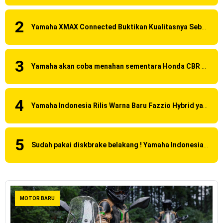
Yamaha XMAX Connected Buktikan Kualitasnya Sebagai Skutik Terbaik di Level Tertinggi
Yamaha akan coba menahan sementara Honda CBR 150R Facelift 2016 dengan menggunakan Yamaha R15 Suspensi OHLINS ?
Yamaha Indonesia Rilis Warna Baru Fazzio Hybrid yang lebih Eye Catchy & Kece Abis
Sudah pakai diskbrake belakang ! Yamaha Indonesia Resmi perkenalkan Aerox Alpha 155 Turbo !
MOTOR BARU