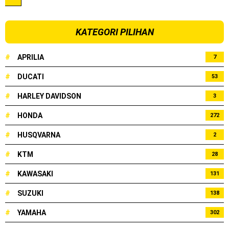
Dukung MotoGP Mandalika 2024, AHM serahkan 10 unit
KATEGORI PILIHAN
motor listrik EM1 e
#
APRILIA
7
Yamaha Indonesia resmi luncurkan Nmax 155 Turbo
#
DUCATI
53
Sudah pakai winglet Karbon, Yamaha resmi merilis YZF-R1
#
HARLEY DAVIDSON
3
dan YZF-R1M model 2025 !
#
HONDA
272
Begini penampakan livery Kawasaki Ninja ZX-25RR KRT
#
HUSQVARNA
2
Edition 2025
#
KTM
28
Berkenalan dengan KTM 990 RC R, jagoan baru dari KTM !
#
KAWASAKI
131
Yamaha Rilis New R15M versi 2024, makin sangar !
#
SUZUKI
138
Penampakan tim Red Bull KTM Factory Racing musim 2024 !
#
YAMAHA
302
MotoGP : Francesco Bagnaia Juara Dunia MotoGP musim