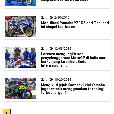
Warna Baru X-Ride 125 Tampil Tangguh dan Fresh Siap
Jelajah Petualangan Tanpa Batas
.
2/10/2016
Yamalube Power XP Matic resmi dirilis untuk skutik Blue
Modifikasi Yamaha YZF R3 dari Thailand
ini simpel tapi keren . .
Core 125cc dengan mobilitas tinggi
Yamaha Indonesia Rilis Warna Baru Fazzio Hybrid yang lebih
.
12/03/2015
Eye Catchy & Kece Abis
Lorenzo mengungkit soal
penyelenggaraan MotoGP di India saat
berkunjung ke sirkuit Buddh
Sudah pakai diskbrake belakang ! Yamaha Indonesia Resmi
Internasional . .
perkenalkan Aerox Alpha 155 Turbo !
.
10/20/2015
Yamaha Nmax Turbo 155 sudah lahir, Aerox Turbo hanya
Mengikuti jejak Kawasaki,kini Yamaha
juga tertarik menggunakan teknologi
turbocharger ?
tinggal menunggu waktu ?
Honda Indonesia resmi jual New CBR 1000RR-R Fireblade
1
2025, harganya mantap !