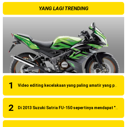
YANG LAGI TRENDING
2023 !
Honda Rilis CBR1000RR-R 2023 Anniversary Edition !
MotoGP Amerika : Alex Rins berhasil juara pertama dan
perdana di tim LCR Honda !
Ngabuburide Yamaha Wr 155 R, Para Bikers Menikmati
Indahnya Sore di Kota Medan
Impresi pertama Kawasaki Ninja ZX-4RR 2023 yang cuma
Video editing kecelakaan yang paling amatir yang pernah ane liat!
ada 2 dikota Medan !
Event Customaxi & Yard Built 2023 Resmi Dimulai !
Di 2013 Suzuki Satria FU-150 sepertinya mendapat "revisi" pada headlamp
Jumat, 7 Agustus