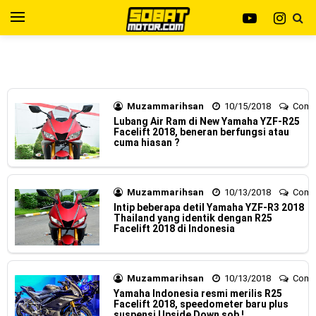
Kawasaki Indonesia resmi merilis KLE500 dan KLE500 SE
Yamaha Indonesia resmi merilis XMAX 250 model 2025
model year 2026 !
dengan fitur Electric Visor !
Viral Puluhan Yamaha Nmax Neo 155 di lelang 15 Jutaan
Muzammarihsan
10/15/2018
Com
Lubang Air Ram di New Yamaha YZF-R25
dikota Medan, kok bisa ?
Facelift 2018, beneran berfungsi atau
cuma hiasan ?
Yamaha Indonesia Technician Grand Prix 2025 di
menangkan oleh Robet B Simanullang dari kota Medan !
Muzammarihsan
10/13/2018
Com
Intip beberapa detil Yamaha YZF-R3 2018
Indonesia Technician Grand Prix Digelar, Lebih Dari 2
Thailand yang identik dengan R25
Facelift 2018 di Indonesia
Dekade Komitmen Yamaha Cetak Teknisi Berkualitas Global
AHM Resmi merilis New Honda Beat 2025, warna lebih
Muzammarihsan
10/13/2018
Com
mewah !
Yamaha Indonesia resmi merilis R25
Facelift 2018, speedometer baru plus
suspensi Upside Down sob !