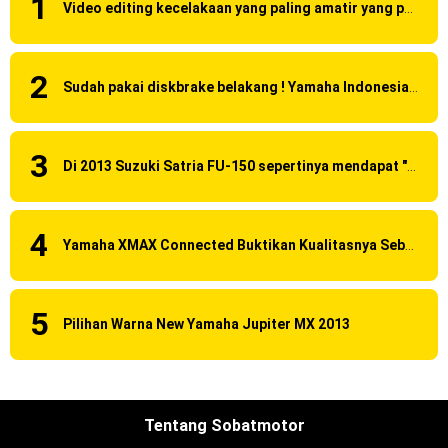
Video editing kecelakaan yang paling amatir yang pernah ane liat!
Sudah pakai diskbrake belakang ! Yamaha Indonesia Resmi perkenalkan Aerox Alpha 155 Turbo !
Di 2013 Suzuki Satria FU-150 sepertinya mendapat "revisi" pada headlamp
Yamaha XMAX Connected Buktikan Kualitasnya Sebagai Skutik Terbaik di Level Tertinggi
Pilihan Warna New Yamaha Jupiter MX 2013
Tentang Sobatmotor