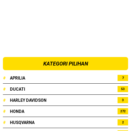
KATEGORI PILIHAN
#
APRILIA
7
#
DUCATI
53
#
HARLEY DAVIDSON
3
#
HONDA
272
#
HUSQVARNA
2