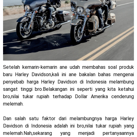
Jelajah Petualangan Tanpa Batas
Yamalube Power XP Matic resmi dirilis untuk skutik Blue
Core 125cc dengan mobilitas tinggi
Yamaha Indonesia Rilis Warna Baru Fazzio Hybrid yang lebih
Eye Catchy & Kece Abis
Setelah kemarin-kemarin ane udah membahas soal produk
Sudah pakai diskbrake belakang ! Yamaha Indonesia Resmi
baru Harley Davidson,kali ini ane bakalan bahas mengenai
perkenalkan Aerox Alpha 155 Turbo !
penyebab harga Harley Davidson di Indonesia melambung
sangat tinggi bro.Belakangan ini seperti yang kita ketahui
Yamaha Nmax Turbo 155 sudah lahir, Aerox Turbo hanya
bro,nilai tukar rupiah terhadap Dollar Amerika cenderung
melemah.
tinggal menunggu waktu ?
Honda Indonesia resmi jual New CBR 1000RR-R Fireblade
Dan salah satu faktor dari melambungnya harga Harley
Davidson di Indonesia adalah ini bro,nilai tukar rupiah yang
2025, harganya mantap !
melemah.Nah,sekarang yang menjadi pertanyaannya