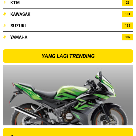
#
KTM
28
#
KAWASAKI
131
#
SUZUKI
138
#
YAMAHA
302
YANG LAGI TRENDING