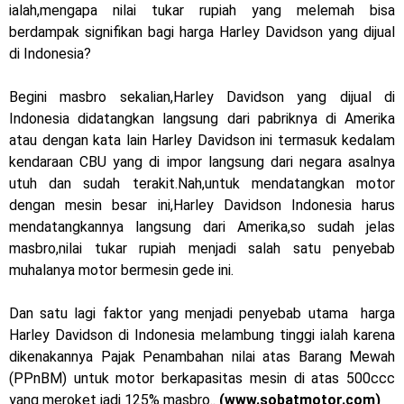
ialah,mengapa nilai tukar rupiah yang melemah bisa
Dukung MotoGP Mandalika 2024, AHM serahkan 10 unit
berdampak signifikan bagi harga Harley Davidson yang dijual
motor listrik EM1 e
di Indonesia?
Yamaha Indonesia resmi luncurkan Nmax 155 Turbo
Begini masbro sekalian,Harley Davidson yang dijual di
Indonesia didatangkan langsung dari pabriknya di Amerika
Sudah pakai winglet Karbon, Yamaha resmi merilis YZF-R1
atau dengan kata lain Harley Davidson ini termasuk kedalam
dan YZF-R1M model 2025 !
kendaraan CBU yang di impor langsung dari negara asalnya
utuh dan sudah terakit.Nah,untuk mendatangkan motor
Begini penampakan livery Kawasaki Ninja ZX-25RR KRT
dengan mesin besar ini,Harley Davidson Indonesia harus
mendatangkannya langsung dari Amerika,so sudah jelas
Edition 2025
masbro,nilai tukar rupiah menjadi salah satu penyebab
Berkenalan dengan KTM 990 RC R, jagoan baru dari KTM !
muhalanya motor bermesin gede ini.
Yamaha Rilis New R15M versi 2024, makin sangar !
Dan satu lagi faktor yang menjadi penyebab utama harga
Harley Davidson di Indonesia melambung tinggi ialah karena
Penampakan tim Red Bull KTM Factory Racing musim 2024 !
dikenakannya Pajak Penambahan nilai atas Barang Mewah
MotoGP : Francesco Bagnaia Juara Dunia MotoGP musim
(PPnBM) untuk motor berkapasitas mesin di atas 500ccc
yang meroket jadi 125% masbro..
(www.sobatmotor.com)