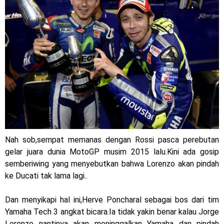
mewah !
Warna Baru X-Ride 125 Tampil Tangguh dan Fresh Siap
Jelajah Petualangan Tanpa Batas
Yamalube Power XP Matic resmi dirilis untuk skutik Blue
Core 125cc dengan mobilitas tinggi
Yamaha Indonesia Rilis Warna Baru Fazzio Hybrid yang lebih
Eye Catchy & Kece Abis
Nah sob,sempat memanas dengan Rossi pasca perebutan
Sudah pakai diskbrake belakang ! Yamaha Indonesia Resmi
gelar juara dunia MotoGP musim 2015 lalu.Kini ada gosip
perkenalkan Aerox Alpha 155 Turbo !
semberiwing yang menyebutkan bahwa Lorenzo akan pindah
ke Ducati tak lama lagi..
Yamaha Nmax Turbo 155 sudah lahir, Aerox Turbo hanya
Dan menyikapi hal ini,Herve Poncharal sebagai bos dari tim
tinggal menunggu waktu ?
Yamaha Tech 3 angkat bicara.Ia tidak yakin benar kalau Jorge
Honda Indonesia resmi jual New CBR 1000RR-R Fireblade
Lorenzo nantinya akan meninggalkan Yamaha dan pindah