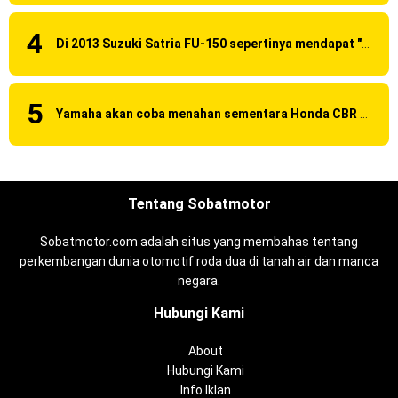
Di 2013 Suzuki Satria FU-150 sepertinya mendapat "revisi" pada headlamp
Yamaha akan coba menahan sementara Honda CBR 150R Facelift 2016 dengan menggunakan Yamaha R15 Suspensi OHLINS ?
Tentang Sobatmotor
Sobatmotor.com adalah situs yang membahas tentang
perkembangan dunia otomotif roda dua di tanah air dan manca
negara.
Hubungi Kami
About
Hubungi Kami
Info Iklan