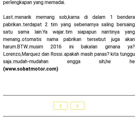
perlengkapan yang memadai.
MotoGP : Francesco Bagnaia Juara Dunia MotoGP musim
Last..menarik memang sob,karna di dalam 1 bendera
2023 !
pabrikan..terdapat 2 tim yang sebenarnya saling bersaing
satu sama lain.Ya wajar..tim siapapun nantinya yang
Honda Rilis CBR1000RR-R 2023 Anniversary Edition !
menang..otomatis nama pabrikan tersebut juga akan
MotoGP Amerika : Alex Rins berhasil juara pertama dan
harum.BTW..musim 2016 ini bakalan gimana ya?
Lorenzo,Marquez dan Rossi..apakah masih panas? kita tunggu
perdana di tim LCR Honda !
saja..mudah-mudahan engga sih,he he
(www.sobatmotor.com)
Ngabuburide Yamaha Wr 155 R, Para Bikers Menikmati
Indahnya Sore di Kota Medan
Impresi pertama Kawasaki Ninja ZX-4RR 2023 yang cuma
ada 2 dikota Medan !
Event Customaxi & Yard Built 2023 Resmi Dimulai !
Kamis, 6 Agustus