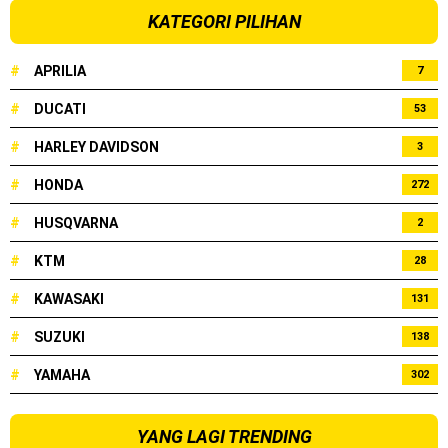
KATEGORI PILIHAN
#
APRILIA
7
#
DUCATI
53
#
HARLEY DAVIDSON
3
#
HONDA
272
#
HUSQVARNA
2
#
KTM
28
#
KAWASAKI
131
#
SUZUKI
138
#
YAMAHA
302
YANG LAGI TRENDING