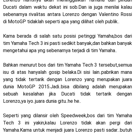
Ducati dalam waktu dekat ini sob.Dan ia juga menilai kalau
2025, harganya mantap !
sebenarnya rivalitas antara Lorenzo dengan Valentino Rossi
di MotoGP tidaklah seperti apa yang dilihat oleh publik..
Dukung MotoGP Mandalika 2024, AHM serahkan 10 unit
motor listrik EM1 e
Karna berada di salah satu posisi petinggi Yamaha,bos dari
tim Yamaha Tech 3 ini pasti sedikit banyak,dan bahkan banyak
Yamaha Indonesia resmi luncurkan Nmax 155 Turbo
mengetahui apa yng sebenarnya terjadi di tim Yamaha..
Sudah pakai winglet Karbon, Yamaha resmi merilis YZF-R1
Bahkan menurut bos dari tim Yamaha Tech 3 tersebut,semua
dan YZF-R1M model 2025 !
isu di atas hanyalah gosip belaka.Di sisi lain..pabrikan mana
yang tidak tertarik dengan Lorenzo yang merupakan juara
Begini penampakan livery Kawasaki Ninja ZX-25RR KRT
dunia MotoGP 2015.Jadi..bisa dibilang adalah merupakan
sebuah kesalahan jika Ducati tidak tertarik dengan
Edition 2025
Lorenzo,ya iyo..juara dunia gitu..he he..
Berkenalan dengan KTM 990 RC R, jagoan baru dari KTM !
Seperti yang dilansir oleh Speedweek,bos dari tim Yamaha
Yamaha Rilis New R15M versi 2024, makin sangar !
Tech 3 ini yakin,kalau Lorenzo tidak akan pergi dari
Yamaha.Karna untuk menjadi juara Lorenzo pasti sadar...butuh
Penampakan tim Red Bull KTM Factory Racing musim 2024 !