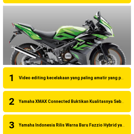
Video editing kecelakaan yang paling amatir yang pernah ane liat!
Yamaha XMAX Connected Buktikan Kualitasnya Sebagai Skutik Terbaik di Level Tertinggi
Yamaha Indonesia Rilis Warna Baru Fazzio Hybrid yang lebih Eye Catchy & Kece Abis