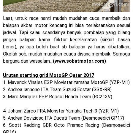
2023 !
Honda Rilis CBR1000RR-R 2023 Anniversary Edition !
Last, untuk race nanti mudah mudahan cuca membaik dan
balapan akbar motor kencang ini bisa terlaksanakan sesuai
MotoGP Amerika : Alex Rins berhasil juara pertama dan
jadwal. Tapi kalau seandainya banyak pembalap yang bilang
perdana di tim LCR Honda !
jangan balapan karna faktor keselamatan (sirkuit basah
bener), ya apa boleh buat sb balapan ya harus dibatalkan.
Ngabuburide Yamaha Wr 155 R, Para Bikers Menikmati
Okelah sob, mudah mudahan cuaca disana membaik. Semoga
berguna dan wassalam..
(www.sobatmotor.com)
Indahnya Sore di Kota Medan
Impresi pertama Kawasaki Ninja ZX-4RR 2023 yang cuma
Urutan starting grid MotoGP Qatar 2017
1. Maverick Vinales ESP Movistar Yamaha MotoGP (YZR-M1)
ada 2 dikota Medan !
2. Andrea Iannone ITA Team Suzuki Ecstar (GSX-RR)
3. Marc Marquez ESP Repsol Honda Team (RC213V)
Event Customaxi & Yard Built 2023 Resmi Dimulai !
Kawasaki Indonesia resmi merilis KLE500 dan KLE500 SE
4. Johann Zarco FRA Monster Yamaha Tech 3 (YZR-M1)
Jumat, 7 Agustus
5. Andrea Dovizioso ITA Ducati Team (Desmosedici GP17)
model year 2026 !
6. Scott Redding GBR Octo Pramac Racing (Desmosedici
GP16)