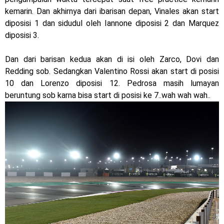
Dukung MotoGP Mandalika 2024, AHM serahkan 10 unit
kemarin. Dan akhirnya dari ibarisan depan, Vinales akan start
diposisi 1 dan sidudul oleh Iannone diposisi 2 dan Marquez
motor listrik EM1 e
diposisi 3.
Yamaha Indonesia resmi luncurkan Nmax 155 Turbo
Dan dari barisan kedua akan di isi oleh Zarco, Dovi dan
Sudah pakai winglet Karbon, Yamaha resmi merilis YZF-R1
Redding sob. Sedangkan Valentino Rossi akan start di posisi
10 dan Lorenzo diposisi 12. Pedrosa masih lumayan
dan YZF-R1M model 2025 !
beruntung sob karna bisa start di posisi ke 7..wah wah wah..
Begini penampakan livery Kawasaki Ninja ZX-25RR KRT
Edition 2025
Berkenalan dengan KTM 990 RC R, jagoan baru dari KTM !
Yamaha Rilis New R15M versi 2024, makin sangar !
Penampakan tim Red Bull KTM Factory Racing musim 2024 !
MotoGP : Francesco Bagnaia Juara Dunia MotoGP musim