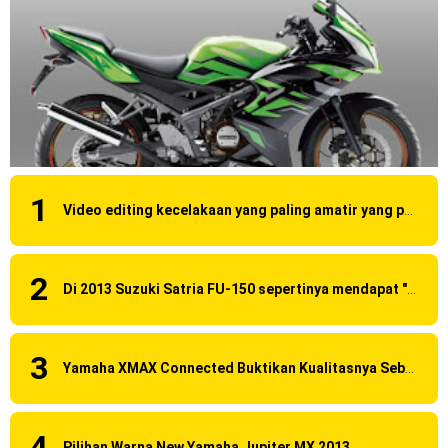
Video editing kecelakaan yang paling amatir yang pernah ane liat!
Di 2013 Suzuki Satria FU-150 sepertinya mendapat "revisi" pada headlamp
Yamaha XMAX Connected Buktikan Kualitasnya Sebagai Skutik Terbaik di Level Tertinggi
Pilihan Warna New Yamaha Jupiter MX 2013