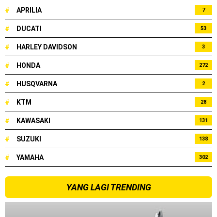
#
APRILIA
7
#
DUCATI
53
#
HARLEY DAVIDSON
3
#
HONDA
272
#
HUSQVARNA
2
#
KTM
28
#
KAWASAKI
131
#
SUZUKI
138
#
YAMAHA
302
YANG LAGI TRENDING