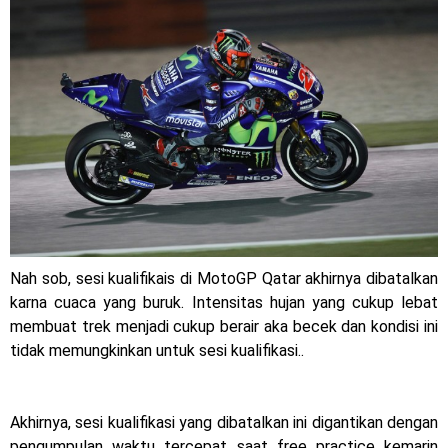
Jelajah Petualangan Tanpa Batas
Yamalube Power XP Matic resmi dirilis untuk skutik Blue
Core 125cc dengan mobilitas tinggi
Yamaha Indonesia Rilis Warna Baru Fazzio Hybrid yang lebih
Eye Catchy & Kece Abis
Sudah pakai diskbrake belakang ! Yamaha Indonesia Resmi
perkenalkan Aerox Alpha 155 Turbo !
Nah sob, sesi kualifikais di MotoGP Qatar akhirnya dibatalkan
karna cuaca yang buruk. Intensitas hujan yang cukup lebat
Yamaha Nmax Turbo 155 sudah lahir, Aerox Turbo hanya
membuat trek menjadi cukup berair aka becek dan kondisi ini
tinggal menunggu waktu ?
tidak memungkinkan untuk sesi kualifikasi..
Honda Indonesia resmi jual New CBR 1000RR-R Fireblade
Akhirnya, sesi kualifikasi yang dibatalkan ini digantikan dengan
2025, harganya mantap !
pengumpulan waktu tercepat saat free practice kemarin