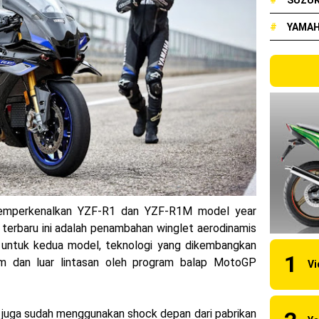
#
SUZUK
elakang ! Yamaha Indonesia Resmi perkenalkan Aerox Alpha 155 Tur
#
YAMA
udah lahir, Aerox Turbo hanya tinggal menunggu waktu ?
ual New CBR 1000RR-R Fireblade 2025, harganya mantap !
 2024, AHM serahkan 10 unit motor listrik EM1 e
 luncurkan Nmax 155 Turbo
bon, Yamaha resmi merilis YZF-R1 dan YZF-R1M model 2025 !
y Kawasaki Ninja ZX-25RR KRT Edition 2025
emperkenalkan YZF-R1 dan YZF-R1M model year
90 RC R, jagoan baru dari KTM !
 terbaru ini adalah penambahan winglet aerodinamis
u untuk kedua model, teknologi yang dikembangkan
rsi 2024, makin sangar !
lam dan luar lintasan oleh program balap MotoGP
 KTM Factory Racing musim 2024 !
naia Juara Dunia MotoGP musim 2023 !
r juga sudah menggunakan shock depan dari pabrikan