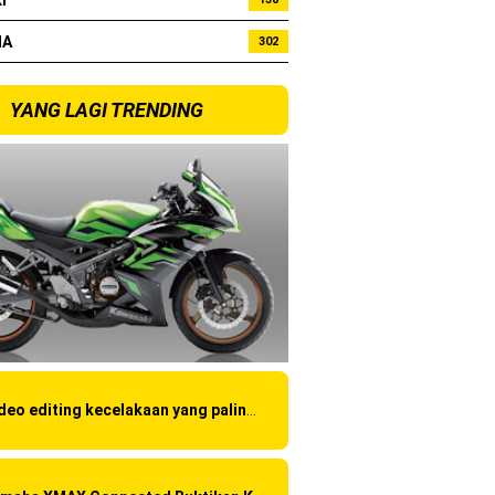
I
bo !
HA
302
YANG LAGI TRENDING
Video editing kecelakaan yang paling amatir yang pernah ane liat!