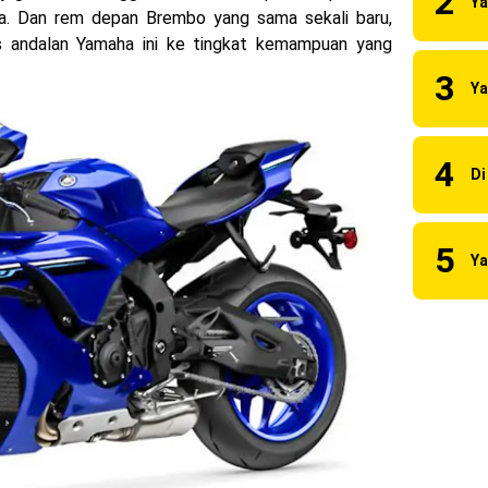
a. Dan rem depan Brembo yang sama sekali baru,
 2023 Anniversary Edition !
s andalan Yamaha ini ke tingkat kemampuan yang
ns berhasil juara pertama dan perdana di tim LCR Honda !
55 R, Para Bikers Menikmati Indahnya Sore di Kota Medan
i Ninja ZX-4RR 2023 yang cuma ada 2 dikota Medan !
uilt 2023 Resmi Dimulai !
i merilis KLE500 dan KLE500 SE model year 2026 !