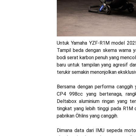
Untuk Yamaha YZF-R1M model 2025 k
Tampil beda dengan skema warna yan
bodi serat karbon penuh yang menco
baru untuk tampilan yang agresif da
terukir semakin menonjolkan eksklusi
Bersama dengan performa canggih y
CP4 998cc yang bertenaga, rangk
Deltabox aluminium ringan yang t
tingkat yang lebih tinggi pada R1M
pabrikan Öhlins yang canggih.
Dimana data dari IMU sepeda motor