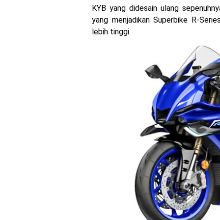
KYB yang didesain ulang sepenuhny
Honda Rilis CBR1000RR-R
yang menjadikan Superbike R-Serie
MotoGP Amerika : Alex Ri
lebih tinggi.
Ngabuburide Yamaha Wr 1
Impresi pertama Kawasak
Event Customaxi & Yard B
Kawasaki Indonesia resm