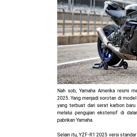
Sudah pakai diskbrake b
Yamaha Nmax Turbo 155 s
Honda Indonesia resmi j
Dukung MotoGP Mandalika
Yamaha Indonesia resmi
Sudah pakai winglet Kar
Begini penampakan liver
Nah sob, Yamaha Amerika resmi m
Berkenalan dengan KTM 9
2025. Yang menjadi sorotan di model
yang terbuat dari serat karbon bar
Yamaha Rilis New R15M ve
melalui pengujian ekstensif di da
Penampakan tim Red Bull
pabrikan Yamaha.
MotoGP : Francesco Bag
Selain itu, YZF-R1 2025 versi standa