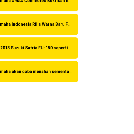
Yamaha XMAX Connected Buktikan Kualitasnya Sebagai Skutik Terbaik di Level Tertinggi
Yamaha Indonesia Rilis Warna Baru Fazzio Hybrid yang lebih Eye Catchy & Kece Abis
Di 2013 Suzuki Satria FU-150 sepertinya mendapat "revisi" pada headlamp
Yamaha akan coba menahan sementara Honda CBR 150R Facelift 2016 dengan menggunakan Yamaha R15 Suspensi OHLINS ?