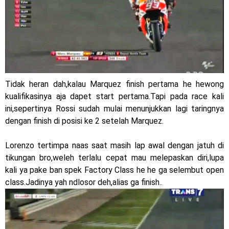
Core 125cc dengan mobilitas tinggi
Yamaha Indonesia Rilis Warna Baru Fazzio Hybrid yang lebih
Eye Catchy & Kece Abis
Sudah pakai diskbrake belakang ! Yamaha Indonesia Resmi
Tidak heran dah,kalau Marquez finish pertama he hewong
perkenalkan Aerox Alpha 155 Turbo !
kualifikasinya aja dapet start pertama.Tapi pada race kali
ini,sepertinya Rossi sudah mulai menunjukkan lagi taringnya
Yamaha Nmax Turbo 155 sudah lahir, Aerox Turbo hanya
dengan finish di posisi ke 2 setelah Marquez.
tinggal menunggu waktu ?
Lorenzo tertimpa naas saat masih lap awal dengan jatuh di
Honda Indonesia resmi jual New CBR 1000RR-R Fireblade
tikungan bro,weleh terlalu cepat mau melepaskan diri,lupa
kali ya pake ban spek Factory Class he he ga selembut open
2025, harganya mantap !
class.Jadinya yah ndlosor deh,alias ga finish..
Dukung MotoGP Mandalika 2024, AHM serahkan 10 unit
motor listrik EM1 e