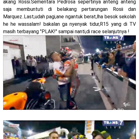
akang Rossi.Sementara Pedrosa sepertinya anteng anteng
saja membuntuti di belakang pertarungan Rosii dan
Marquez..Last,udah pagi,ane ngantuk berat,lha besok sekolah
he he wassalam! bakalan ga nyenyak tidur,R15 yang di TV
masih terbayang "PLAK!" sampai nanti,di race selanjutnya !