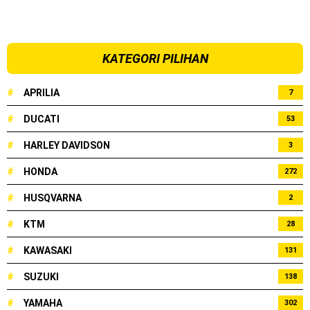
KATEGORI PILIHAN
#
APRILIA
7
#
DUCATI
53
#
HARLEY DAVIDSON
3
#
HONDA
272
#
HUSQVARNA
2
#
KTM
28
#
KAWASAKI
131
#
SUZUKI
138
#
YAMAHA
302