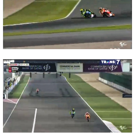
Yamaha Indonesia resmi luncurkan Nmax 155 Turbo
Sudah pakai winglet Karbon, Yamaha resmi merilis YZF-R1
dan YZF-R1M model 2025 !
Begini penampakan livery Kawasaki Ninja ZX-25RR KRT
Edition 2025
Berkenalan dengan KTM 990 RC R, jagoan baru dari KTM !
Yamaha Rilis New R15M versi 2024, makin sangar !
Penampakan tim Red Bull KTM Factory Racing musim 2024 !
MotoGP : Francesco Bagnaia Juara Dunia MotoGP musim
2023 !
Honda Rilis CBR1000RR-R 2023 Anniversary Edition !