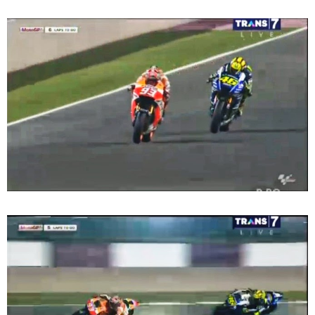
MotoGP Amerika : Alex Rins berhasil juara pertama dan
perdana di tim LCR Honda !
Ngabuburide Yamaha Wr 155 R, Para Bikers Menikmati
Indahnya Sore di Kota Medan
Impresi pertama Kawasaki Ninja ZX-4RR 2023 yang cuma
ada 2 dikota Medan !
Event Customaxi & Yard Built 2023 Resmi Dimulai !
Kawasaki Indonesia resmi merilis KLE500 dan KLE500 SE
model year 2026 !
Yamaha Indonesia resmi merilis XMAX 250 model 2025
dengan fitur Electric Visor !
Minggu, 9 Agustus