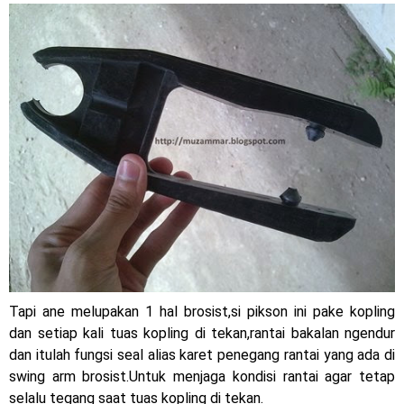
2023 !
Honda Rilis CBR1000RR-R 2023 Anniversary Edition !
MotoGP Amerika : Alex Rins berhasil juara pertama dan
perdana di tim LCR Honda !
Ngabuburide Yamaha Wr 155 R, Para Bikers Menikmati
Indahnya Sore di Kota Medan
Impresi pertama Kawasaki Ninja ZX-4RR 2023 yang cuma
ada 2 dikota Medan !
Event Customaxi & Yard Built 2023 Resmi Dimulai !
Tapi ane melupakan 1 hal brosist,si pikson ini pake kopling
Kawasaki Indonesia resmi merilis KLE500 dan KLE500 SE
dan setiap kali tuas kopling di tekan,rantai bakalan ngendur
dan itulah fungsi seal alias karet penegang rantai yang ada di
model year 2026 !
swing arm brosist.Untuk menjaga kondisi rantai agar tetap
selalu tegang saat tuas kopling di tekan.
Minggu, 9 Agustus