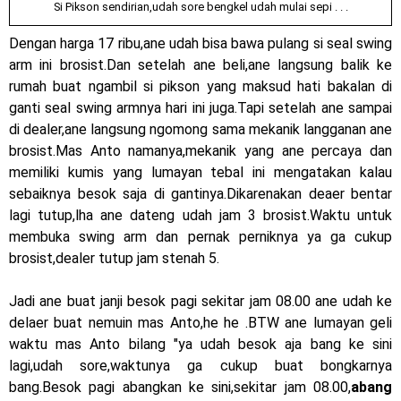
Si Pikson sendirian,udah sore bengkel udah mulai sepi . . .
Dengan harga 17 ribu,ane udah bisa bawa pulang si seal swing
arm ini brosist.Dan setelah ane beli,ane langsung balik ke
rumah buat ngambil si pikson yang maksud hati bakalan di
ganti seal swing armnya hari ini juga.Tapi setelah ane sampai
di dealer,ane langsung ngomong sama mekanik langganan ane
brosist.Mas Anto namanya,mekanik yang ane percaya dan
memiliki kumis yang lumayan tebal ini mengatakan kalau
sebaiknya besok saja di gantinya.Dikarenakan deaer bentar
lagi tutup,lha ane dateng udah jam 3 brosist.Waktu untuk
membuka swing arm dan pernak perniknya ya ga cukup
brosist,dealer tutup jam stenah 5.
Jadi ane buat janji besok pagi sekitar jam 08.00 ane udah ke
delaer buat nemuin mas Anto,he he .BTW ane lumayan geli
waktu mas Anto bilang "ya udah besok aja bang ke sini
lagi,udah sore,waktunya ga cukup buat bongkarnya
bang.Besok pagi abangkan ke sini,sekitar jam 08.00,
abang