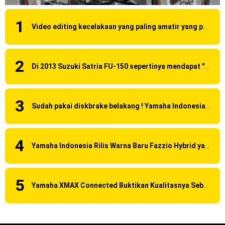
Video editing kecelakaan yang paling amatir yang pernah ane liat!
Di 2013 Suzuki Satria FU-150 sepertinya mendapat "revisi" pada headlamp
Sudah pakai diskbrake belakang ! Yamaha Indonesia Resmi perkenalkan Aerox Alpha 155 Turbo !
Yamaha Indonesia Rilis Warna Baru Fazzio Hybrid yang lebih Eye Catchy & Kece Abis
Yamaha XMAX Connected Buktikan Kualitasnya Sebagai Skutik Terbaik di Level Tertinggi