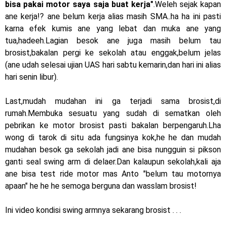
bisa pakai motor saya saja buat kerja"
.Weleh sejak kapan
ane kerja!? ane belum kerja alias masih SMA..ha ha ini pasti
karna efek kumis ane yang lebat dan muka ane yang
tua,hadeeh.Lagian besok ane juga masih belum tau
brosist,bakalan pergi ke sekolah atau enggak,belum jelas
(ane udah selesai ujian UAS hari sabtu kemarin,dan hari ini alias
hari senin libur).
Last,mudah mudahan ini ga terjadi sama brosist,di
rumah.Membuka sesuatu yang sudah di sematkan oleh
pebrikan ke motor brosist pasti bakalan berpengaruh.Lha
wong di tarok di situ ada fungsinya kok,he he dan mudah
mudahan besok ga sekolah jadi ane bisa nungguin si pikson
ganti seal swing arm di delaer.Dan kalaupun sekolah,kali aja
ane bisa test ride motor mas Anto "belum tau motornya
apaan" he he he semoga berguna dan wasslam brosist!
Ini video kondisi swing armnya sekarang brosist . . .