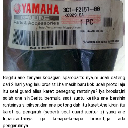
Dukung MotoGP Mandalika 2024, AHM serahkan 10 unit
motor listrik EM1 e
Yamaha Indonesia resmi luncurkan Nmax 155 Turbo
Sudah pakai winglet Karbon, Yamaha resmi merilis YZF-R1
dan YZF-R1M model 2025 !
Begini penampakan livery Kawasaki Ninja ZX-25RR KRT
Edition 2025
Begitu ane tanyain kebagian spareparts nya,ini udah dateng
dari 2 hari yang lalu brosist.Lha masih baru kok udah protol aja
Berkenalan dengan KTM 990 RC R, jagoan baru dari KTM !
itu seal guard alias karet penegang rantainya? iya brosist,ini
Yamaha Rilis New R15M versi 2024, makin sangar !
salah ane sih.Cerita bermula saat suatu ketika ane bersihin
rantainya si pikson,dan ane potong dah itu karet.Ane kirain itu
Penampakan tim Red Bull KTM Factory Racing musim 2024 !
karet ga pengaruh (seperti seal guard jupiter z) yang ane
lepas,rantainya ga kenapa-kenapa brosist,ga ada
MotoGP : Francesco Bagnaia Juara Dunia MotoGP musim
pengaruhnya.