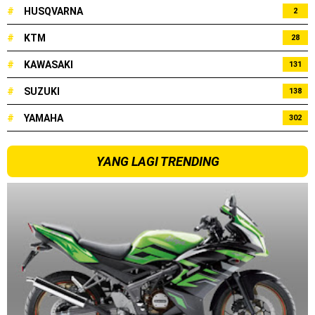
#
HUSQVARNA
2
#
KTM
28
#
KAWASAKI
131
#
SUZUKI
138
#
YAMAHA
302
YANG LAGI TRENDING