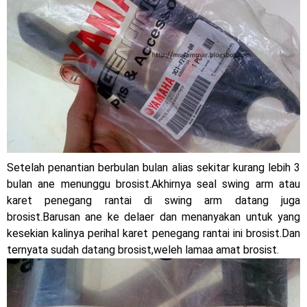
Jelajah Petualangan Tanpa Batas
Yamalube Power XP Matic resmi dirilis untuk skutik Blue
Core 125cc dengan mobilitas tinggi
Yamaha Indonesia Rilis Warna Baru Fazzio Hybrid yang lebih
Eye Catchy & Kece Abis
Sudah pakai diskbrake belakang ! Yamaha Indonesia Resmi
Setelah penantian berbulan bulan alias sekitar kurang lebih 3
perkenalkan Aerox Alpha 155 Turbo !
bulan ane menunggu brosist.Akhirnya seal swing arm atau
karet penegang rantai di swing arm datang juga
Yamaha Nmax Turbo 155 sudah lahir, Aerox Turbo hanya
brosist.Barusan ane ke delaer dan menanyakan untuk yang
kesekian kalinya perihal karet penegang rantai ini brosist.Dan
tinggal menunggu waktu ?
ternyata sudah datang brosist,weleh lamaa amat brosist.
Honda Indonesia resmi jual New CBR 1000RR-R Fireblade
2025, harganya mantap !