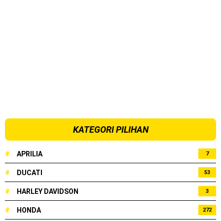
KATEGORI PILIHAN
#
APRILIA
7
#
DUCATI
53
#
HARLEY DAVIDSON
3
#
HONDA
272