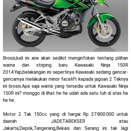
Warna Baru X-Ride 125 Tampil Tangguh dan Fresh Siap
Jelajah Petualangan Tanpa Batas
Yamalube Power XP Matic resmi dirilis untuk skutik Blue
Core 125cc dengan mobilitas tinggi
Yamaha Indonesia Rilis Warna Baru Fazzio Hybrid yang lebih
Brosis,kali ini ane akan sedikit menginfokan tentang pilihan
Eye Catchy & Kece Abis
warna dan striping baru Kawasaki Ninja 150R
2014.Yap,belakangan ini sepertinya Kawasaki sedang gencar-
Sudah pakai diskbrake belakang ! Yamaha Indonesia Resmi
gencarnya melakukan minor facelift kepada jagoan 2 Taknya
perkenalkan Aerox Alpha 155 Turbo !
ini brosis.Apa saja warna yang tersedia untuk Kawasaki Ninja
150R ini? monggo di lihat..he he udah ada satu tuh di atas he
Yamaha Nmax Turbo 155 sudah lahir, Aerox Turbo hanya
he he..
tinggal menunggu waktu ?
Motor 2 Tak 150cc yang di hargai Rp 27.800.000 untuk
Honda Indonesia resmi jual New CBR 1000RR-R Fireblade
daerah JADETABEKSER atau
Jakarta,Depok,Tangerang,Bekasi dan Serang ini tak lagi