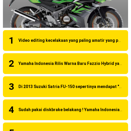
Video editing kecelakaan yang paling amatir yang pernah ane liat!
Yamaha Indonesia Rilis Warna Baru Fazzio Hybrid yang lebih Eye Catchy & Kece Abis
Di 2013 Suzuki Satria FU-150 sepertinya mendapat "revisi" pada headlamp
Sudah pakai diskbrake belakang ! Yamaha Indonesia Resmi perkenalkan Aerox Alpha 155 Turbo !