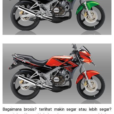
2023 !
Honda Rilis CBR1000RR-R 2023 Anniversary Edition !
MotoGP Amerika : Alex Rins berhasil juara pertama dan
perdana di tim LCR Honda !
Ngabuburide Yamaha Wr 155 R, Para Bikers Menikmati
Indahnya Sore di Kota Medan
Impresi pertama Kawasaki Ninja ZX-4RR 2023 yang cuma
ada 2 dikota Medan !
Event Customaxi & Yard Built 2023 Resmi Dimulai !
Sabtu, 8 Agustus
Bagaimana brosis? terlihat makin segar atau lebih segar?