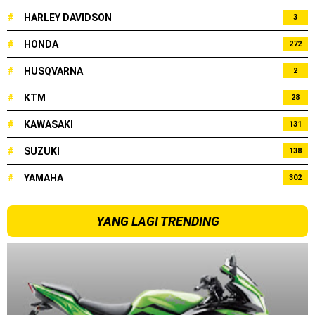
#
HARLEY DAVIDSON
3
#
HONDA
272
#
HUSQVARNA
2
#
KTM
28
#
KAWASAKI
131
#
SUZUKI
138
#
YAMAHA
302
YANG LAGI TRENDING