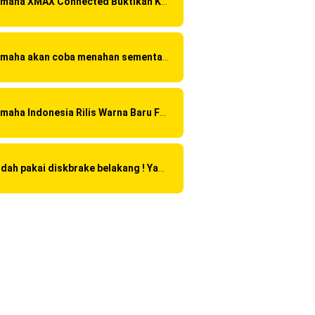
Yamaha XMAX Connected Buktikan Kualitasnya Sebagai Skutik Terbaik di Level Tertinggi
Yamaha akan coba menahan sementara Honda CBR 150R Facelift 2016 dengan menggunakan Yamaha R15 Suspensi OHLINS ?
Yamaha Indonesia Rilis Warna Baru Fazzio Hybrid yang lebih Eye Catchy & Kece Abis
kota
Sudah pakai diskbrake belakang ! Yamaha Indonesia Resmi perkenalkan Aerox Alpha 155 Turbo !