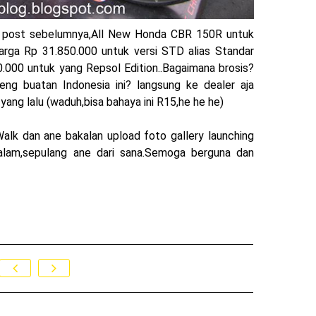
e post sebelumnya,All New Honda CBR 150R untuk
rga Rp 31.850.000 untuk versi STD alias Standar
0.000 untuk yang Repsol Edition..Bagaimana brosis?
ng buatan Indonesia ini? langsung ke dealer aja
yang lalu (waduh,bisa bahaya ini R15,he he he)
Walk dan ane bakalan upload foto gallery launching
lam,sepulang ane dari sana.Semoga berguna dan