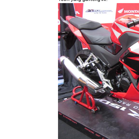
Event Customaxi & Yard B
Kawasaki Indonesia resm
Yamaha Indonesia resmi m
Viral Puluhan Yamaha Nma
Yamaha Indonesia Techni
Medan !