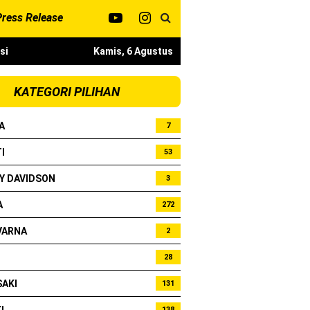
Press Release
si
Kamis, 6 Agustus
KATEGORI PILIHAN
A
7
I
53
Y DAVIDSON
3
A
272
bo !
VARNA
2
28
AKI
131
138