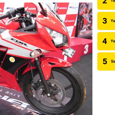
uilt 2023 Resmi Dimulai !
i merilis KLE500 dan KLE500 SE model year 2026 !
erilis XMAX 250 model 2025 dengan fitur Electric Visor !
x Neo 155 di lelang 15 Jutaan dikota Medan, kok bisa ?
cian Grand Prix 2025 di menangkan oleh Robet B Simanullang dari 