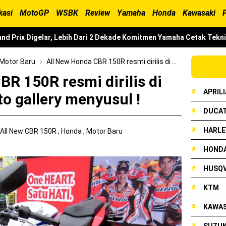
kasi
MotoGP
WSBK
Review
Yamaha
Honda
Kawasaki
and Prix Digelar, Lebih Dari 2 Dekade Komitmen Yamaha Cetak Tekni
Motor Baru
All New Honda CBR 150R resmi dirilis di Medan . . . foto gallery menyusul !
BR 150R resmi dirilis di
onda Beat 2025, warna lebih mewah !
#
APRILI
oto gallery menyusul !
ampil Tangguh dan Fresh Siap Jelajah Petualangan Tanpa Batas
#
DUCAT
resmi dirilis untuk skutik Blue Core 125cc dengan mobilitas tinggi
#
HARLE
All New CBR 150R
,
Honda
,
Motor Baru
arna Baru Fazzio Hybrid yang lebih Eye Catchy & Kece Abis
#
HOND
elakang ! Yamaha Indonesia Resmi perkenalkan Aerox Alpha 155 Tur
#
HUSQ
udah lahir, Aerox Turbo hanya tinggal menunggu waktu ?
#
KTM
ual New CBR 1000RR-R Fireblade 2025, harganya mantap !
#
KAWAS
 2024, AHM serahkan 10 unit motor listrik EM1 e