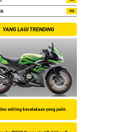
I
HA
302
YANG LAGI TRENDING
Video editing kecelakaan yang paling amatir yang pernah ane liat!