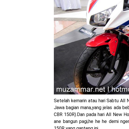
Yamaha Indonesia resmi
Sudah pakai winglet Kar
Begini penampakan liver
Berkenalan dengan KTM 9
Yamaha Rilis New R15M ve
Penampakan tim Red Bull
MotoGP : Francesco Bag
Honda Rilis CBR1000RR-R
MotoGP Amerika : Alex Ri
Setelah kemarin atau hari Sabtu All 
Jawa bagian mana,yang jelas ada be
Ngabuburide Yamaha Wr 1
CBR 150R).Dan pada hari All New Hon
ane bangun pagi,he he he demi nger
Impresi pertama Kawasak
150R yang ganteng ini..