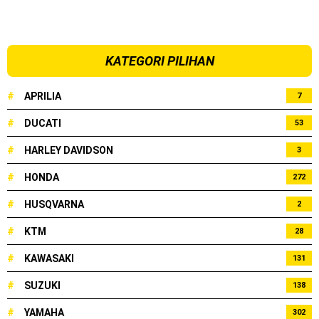
KATEGORI PILIHAN
#
APRILIA
7
#
DUCATI
53
#
HARLEY DAVIDSON
3
#
HONDA
272
#
HUSQVARNA
2
#
KTM
28
#
KAWASAKI
131
#
SUZUKI
138
#
YAMAHA
302