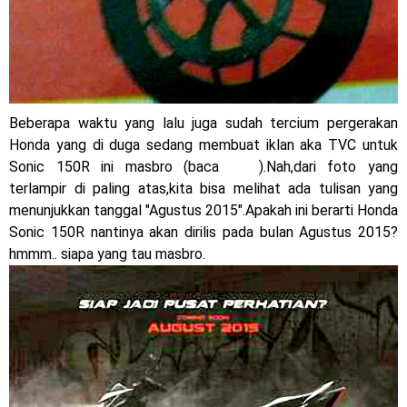
2023 !
Honda Rilis CBR1000RR-R 2023 Anniversary Edition !
MotoGP Amerika : Alex Rins berhasil juara pertama dan
perdana di tim LCR Honda !
Beberapa waktu yang lalu juga sudah tercium pergerakan
Honda yang di duga sedang membuat iklan aka TVC untuk
Ngabuburide Yamaha Wr 155 R, Para Bikers Menikmati
Sonic 150R ini masbro (baca
disni
).Nah,dari foto yang
Indahnya Sore di Kota Medan
terlampir di paling atas,kita bisa melihat ada tulisan yang
menunjukkan tanggal "Agustus 2015".Apakah ini berarti Honda
Impresi pertama Kawasaki Ninja ZX-4RR 2023 yang cuma
Sonic 150R nantinya akan dirilis pada bulan Agustus 2015?
hmmm.. siapa yang tau masbro.
ada 2 dikota Medan !
Event Customaxi & Yard Built 2023 Resmi Dimulai !
Kawasaki Indonesia resmi merilis KLE500 dan KLE500 SE
Kamis, 6 Agustus
model year 2026 !