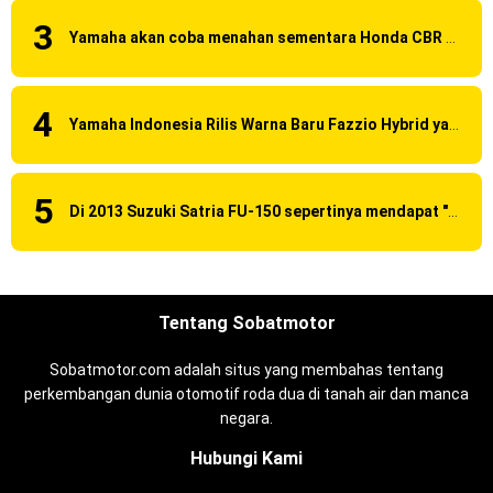
Yamaha akan coba menahan sementara Honda CBR 150R Facelift 2016 dengan menggunakan Yamaha R15 Suspensi OHLINS ?
Yamaha Indonesia Rilis Warna Baru Fazzio Hybrid yang lebih Eye Catchy & Kece Abis
Di 2013 Suzuki Satria FU-150 sepertinya mendapat "revisi" pada headlamp
Tentang Sobatmotor
Sobatmotor.com adalah situs yang membahas tentang
perkembangan dunia otomotif roda dua di tanah air dan manca
negara.
Hubungi Kami