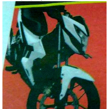
Dukung MotoGP Mandalika 2024, AHM serahkan 10 unit
motor listrik EM1 e
Yamaha Indonesia resmi luncurkan Nmax 155 Turbo
Sudah pakai winglet Karbon, Yamaha resmi merilis YZF-R1
dan YZF-R1M model 2025 !
Begini penampakan livery Kawasaki Ninja ZX-25RR KRT
Edition 2025
Berkenalan dengan KTM 990 RC R, jagoan baru dari KTM !
Yamaha Rilis New R15M versi 2024, makin sangar !
Penampakan tim Red Bull KTM Factory Racing musim 2024 !
MotoGP : Francesco Bagnaia Juara Dunia MotoGP musim