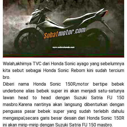
Jelajah Petualangan Tanpa Batas
Yamalube Power XP Matic resmi dirilis untuk skutik Blue
Core 125cc dengan mobilitas tinggi
Yamaha Indonesia Rilis Warna Baru Fazzio Hybrid yang lebih
Eye Catchy & Kece Abis
Sudah pakai diskbrake belakang ! Yamaha Indonesia Resmi
Walah,akhirnya TVC dari Honda Sonic ayago yang sebelumnya
kita sebut sebagai Honda Sonic Reborn kini sudah tercium
perkenalkan Aerox Alpha 155 Turbo !
bro.
Diberi nama Honda Sonic 150R,motor bertipe bebek
Yamaha Nmax Turbo 155 sudah lahir, Aerox Turbo hanya
underbone alias bebek super ini akan menjadi satu-satunya
tinggal menunggu waktu ?
lawan head to head dengan Suzuki Satria FU 150
masbro.Karena nantinya akan langsung dibenturkan dengan
Honda Indonesia resmi jual New CBR 1000RR-R Fireblade
penguasa pasar bebek super yang sudah terlebih dahulu
mengaspal,secara garis besar desain dari Honda Sonic 150R
2025, harganya mantap !
ini akan mirip-mirip dengan Suzuki Satria FU 150 masbro.