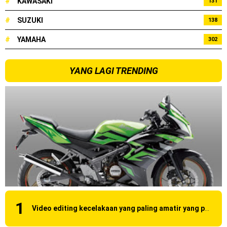
#
KAWASAKI
131
#
SUZUKI
138
#
YAMAHA
302
YANG LAGI TRENDING
Video editing kecelakaan yang paling amatir yang pernah ane liat!