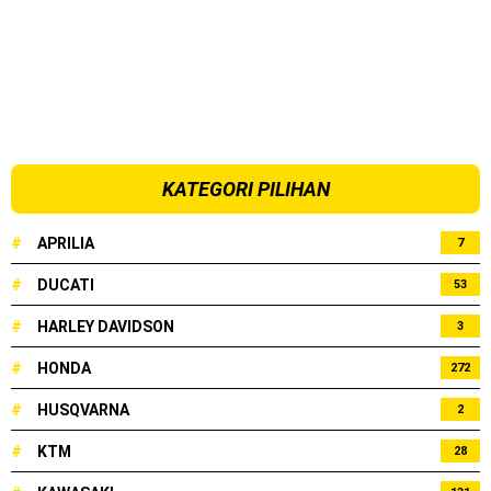
KATEGORI PILIHAN
#
APRILIA
7
#
DUCATI
53
#
HARLEY DAVIDSON
3
#
HONDA
272
#
HUSQVARNA
2
#
KTM
28