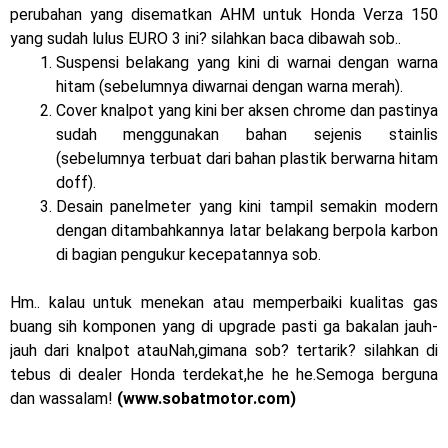
Honda Indonesia resmi jual New CBR 1000RR-R Fireblade
perubahan yang disematkan AHM untuk Honda Verza 150
yang sudah lulus EURO 3 ini? silahkan baca dibawah sob..
2025, harganya mantap !
Suspensi belakang yang kini di warnai dengan warna
hitam (sebelumnya diwarnai dengan warna merah).
Dukung MotoGP Mandalika 2024, AHM serahkan 10 unit
Cover knalpot yang kini ber aksen chrome dan pastinya
motor listrik EM1 e
sudah menggunakan bahan sejenis stainlis
(sebelumnya terbuat dari bahan plastik berwarna hitam
Yamaha Indonesia resmi luncurkan Nmax 155 Turbo
doff).
Desain panelmeter yang kini tampil semakin modern
Sudah pakai winglet Karbon, Yamaha resmi merilis YZF-R1
dengan ditambahkannya latar belakang berpola karbon
dan YZF-R1M model 2025 !
di bagian pengukur kecepatannya sob.
Begini penampakan livery Kawasaki Ninja ZX-25RR KRT
Hm.. kalau untuk menekan atau memperbaiki kualitas gas
buang sih komponen yang di upgrade pasti ga bakalan jauh-
Edition 2025
jauh dari knalpot atauNah,gimana sob? tertarik? silahkan di
Berkenalan dengan KTM 990 RC R, jagoan baru dari KTM !
tebus di dealer Honda terdekat,he he he.Semoga berguna
dan wassalam!
(www.sobatmotor.com)
Yamaha Rilis New R15M versi 2024, makin sangar !