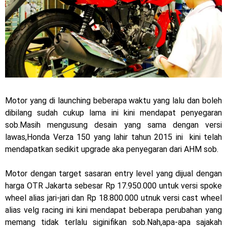
mewah !
Warna Baru X-Ride 125 Tampil Tangguh dan Fresh Siap
Jelajah Petualangan Tanpa Batas
Yamalube Power XP Matic resmi dirilis untuk skutik Blue
Core 125cc dengan mobilitas tinggi
Motor yang di launching beberapa waktu yang lalu dan boleh
Yamaha Indonesia Rilis Warna Baru Fazzio Hybrid yang lebih
dibilang sudah cukup lama ini kini mendapat penyegaran
sob.Masih mengusung desain yang sama dengan versi
Eye Catchy & Kece Abis
lawas,Honda Verza 150 yang lahir tahun 2015 ini kini telah
mendapatkan sedikit upgrade aka penyegaran dari AHM sob.
Sudah pakai diskbrake belakang ! Yamaha Indonesia Resmi
perkenalkan Aerox Alpha 155 Turbo !
Motor dengan target sasaran entry level yang dijual dengan
harga OTR Jakarta sebesar Rp 17.950.000 untuk versi spoke
Yamaha Nmax Turbo 155 sudah lahir, Aerox Turbo hanya
wheel alias jari-jari dan Rp 18.800.000 utnuk versi cast wheel
alias velg racing ini kini mendapat beberapa perubahan yang
tinggal menunggu waktu ?
memang tidak terlalu siginifikan sob.Nah,apa-apa sajakah