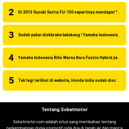
Di 2013 Suzuki Satria FU-150 sepertinya mendapat "revisi" pada headlamp
Sudah pakai diskbrake belakang ! Yamaha Indonesia Resmi perkenalkan Aerox Alpha 155 Turbo !
Yamaha Indonesia Rilis Warna Baru Fazzio Hybrid yang lebih Eye Catchy & Kece Abis
Tak lagi terlihat di website, Honda India sudah discontinue CBR 150R dan 250R ?
Tentang Sobatmotor
Sobatmotor.com adalah situs yang membahas tentang
perkembangan dunia otomotif roda dua di tanah air dan manca