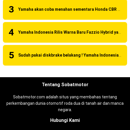
Yamaha akan coba menahan sementara Honda CBR 150R Facelift 2016 dengan menggunakan Yamaha R15 Suspensi OHLINS ?
Yamaha Indonesia Rilis Warna Baru Fazzio Hybrid yang lebih Eye Catchy & Kece Abis
Sudah pakai diskbrake belakang ! Yamaha Indonesia Resmi perkenalkan Aerox Alpha 155 Turbo !
Tentang Sobatmotor
Sobatmotor.com adalah situs yang membahas tentang
perkembangan dunia otomotif roda dua di tanah air dan manca
negara.
Hubungi Kami