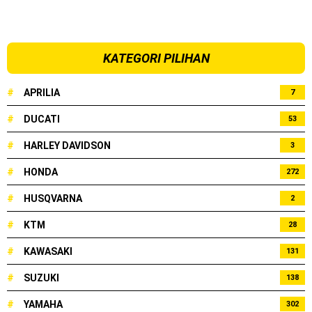
KATEGORI PILIHAN
#
APRILIA
7
#
DUCATI
53
#
HARLEY DAVIDSON
3
#
HONDA
272
#
HUSQVARNA
2
#
KTM
28
#
KAWASAKI
131
#
SUZUKI
138
#
YAMAHA
302