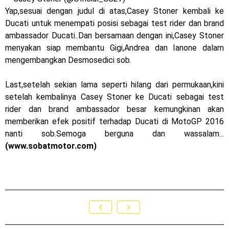
Honda Indonesia resmi jual New CBR 1000RR-R Fireblade
Yap,sesuai dengan judul di atas,Casey Stoner kembali ke
Ducati untuk menempati posisi sebagai test rider dan brand
2025, harganya mantap !
ambassador Ducati..Dan bersamaan dengan ini,Casey Stoner
menyakan siap membantu Gigi,Andrea dan Ianone dalam
Dukung MotoGP Mandalika 2024, AHM serahkan 10 unit
mengembangkan Desmosedici sob.
motor listrik EM1 e
Last,setelah sekian lama seperti hilang dari permukaan,kini
Yamaha Indonesia resmi luncurkan Nmax 155 Turbo
setelah kembalinya Casey Stoner ke Ducati sebagai test
rider dan brand ambassador besar kemungkinan akan
Sudah pakai winglet Karbon, Yamaha resmi merilis YZF-R1
memberikan efek positif terhadap Ducati di MotoGP 2016
dan YZF-R1M model 2025 !
nanti sob.Semoga berguna dan wassalam...
(www.sobatmotor.com)
Begini penampakan livery Kawasaki Ninja ZX-25RR KRT
Edition 2025
Berkenalan dengan KTM 990 RC R, jagoan baru dari KTM !
Yamaha Rilis New R15M versi 2024, makin sangar !