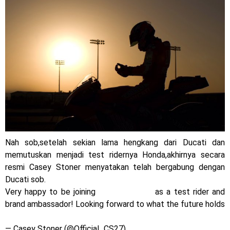
mewah !
Warna Baru X-Ride 125 Tampil Tangguh dan Fresh Siap
Jelajah Petualangan Tanpa Batas
Yamalube Power XP Matic resmi dirilis untuk skutik Blue
Core 125cc dengan mobilitas tinggi
Yamaha Indonesia Rilis Warna Baru Fazzio Hybrid yang lebih
Eye Catchy & Kece Abis
Nah sob,setelah sekian lama hengkang dari Ducati dan
memutuskan menjadi test ridernya Honda,akhirnya secara
Sudah pakai diskbrake belakang ! Yamaha Indonesia Resmi
resmi Casey Stoner menyatakan telah bergabung dengan
perkenalkan Aerox Alpha 155 Turbo !
Ducati sob.
Very happy to be joining
@DucatiMotor
as a test rider and
Yamaha Nmax Turbo 155 sudah lahir, Aerox Turbo hanya
brand ambassador! Looking forward to what the future holds
pic.twitter.com/xNKSRfzTdg
tinggal menunggu waktu ?
— Casey Stoner (@Official_CS27)
November 23, 2015