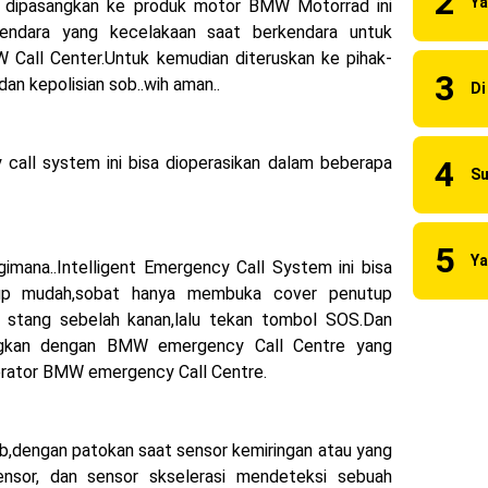
n dipasangkan ke produk motor BMW Motorrad ini
naia Juara Dunia MotoGP musim 2023 !
endara yang kecelakaan saat berkendara untuk
 Call Center.Untuk kemudian diteruskan ke pihak-
 2023 Anniversary Edition !
an kepolisian sob..wih aman..
ns berhasil juara pertama dan perdana di tim LCR Honda !
55 R, Para Bikers Menikmati Indahnya Sore di Kota Medan
call system ini bisa dioperasikan dalam beberapa
i Ninja ZX-4RR 2023 yang cuma ada 2 dikota Medan !
uilt 2023 Resmi Dimulai !
gimana..Intelligent Emergency Call System ini bisa
kup mudah,sobat hanya membuka cover penutup
t stang sebelah kanan,lalu tekan tombol SOS.Dan
gkan dengan BMW emergency Call Centre yang
erator BMW emergency Call Centre.
sob,dengan patokan saat sensor kemiringan atau yang
ensor, dan sensor skselerasi mendeteksi sebuah