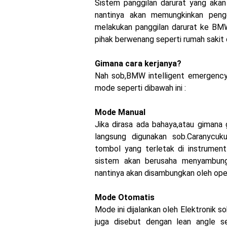
Sistem panggilan darurat yang aka
MotoGP : Francesco Bag
nantinya akan memungkinkan peng
melakukan panggilan darurat ke BMW
Honda Rilis CBR1000RR-R
pihak berwenang seperti rumah sakit d
MotoGP Amerika : Alex Ri
Gimana cara kerjanya?
Ngabuburide Yamaha Wr 1
Nah sob,BMW intelligent emergency 
mode seperti dibawah ini :
Impresi pertama Kawasak
Event Customaxi & Yard B
Mode Manual
Jika dirasa ada bahaya,atau gimana 
langsung digunakan sob.Caranycu
tombol yang terletak di instrumen
sistem akan berusaha menyambun
nantinya akan disambungkan oleh op
Mode Otomatis
Mode ini dijalankan oleh Elektronik 
juga disebut dengan lean angle s