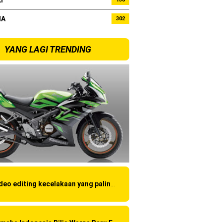
I
HA
302
bo !
YANG LAGI TRENDING
Video editing kecelakaan yang paling amatir yang pernah ane liat!