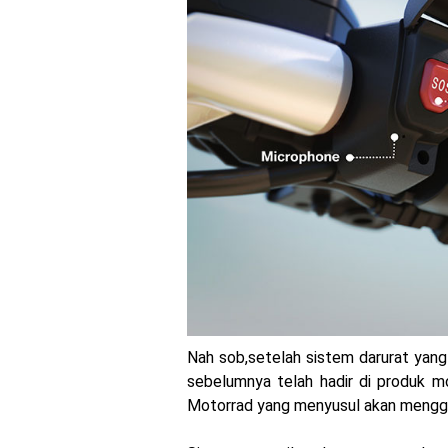
Yamaha Indonesia Rilis W
Sudah pakai diskbrake b
Yamaha Nmax Turbo 155 s
Honda Indonesia resmi j
Dukung MotoGP Mandalika
Yamaha Indonesia resmi
Sudah pakai winglet Kar
Begini penampakan liver
Berkenalan dengan KTM 9
Nah sob,setelah sistem darurat yang
sebelumnya telah hadir di produk m
Yamaha Rilis New R15M ve
Motorrad yang menyusul akan menggun
Penampakan tim Red Bull