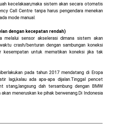
uah kecelakaan,maka sistem akan secara otomatis
cy Call Centre tanpa harus pengendara menekan
pada mode manual.
elan dengan kecepatan rendah)
a melalui sensor akselerasi dimana sistem akan
 waktu crash/benturan dengan sambungan koneksi
r kesempatan untuk mematikan koneksi jika tak
 diberlakukan pada tahun 2017 mendatang di Eropa
tir lagi,kalau ada apa-apa dijalan.Tinggal pencet
nt stang,langsung dah tersambung dengan BMW
a akan meneruskan ke pihak berwenang.Di Indonesia