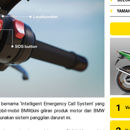
#
SUZUK
arna Baru Fazzio Hybrid yang lebih Eye Catchy & Kece Abis
#
YAMA
elakang ! Yamaha Indonesia Resmi perkenalkan Aerox Alpha 155 Tur
udah lahir, Aerox Turbo hanya tinggal menunggu waktu ?
ual New CBR 1000RR-R Fireblade 2025, harganya mantap !
 2024, AHM serahkan 10 unit motor listrik EM1 e
 luncurkan Nmax 155 Turbo
bon, Yamaha resmi merilis YZF-R1 dan YZF-R1M model 2025 !
y Kawasaki Ninja ZX-25RR KRT Edition 2025
90 RC R, jagoan baru dari KTM !
 bernama ‘Intelligent Emergency Call System’ yang
obil-mobil BMW,kini giliran produk motor dari BMW
rsi 2024, makin sangar !
akan sistem panggilan darurat ini..
 KTM Factory Racing musim 2024 !