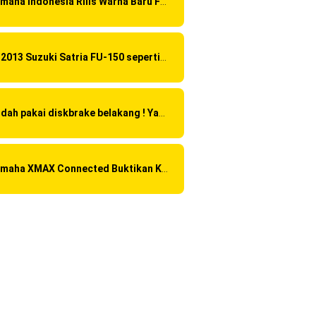
Yamaha Indonesia Rilis Warna Baru Fazzio Hybrid yang lebih Eye Catchy & Kece Abis
Di 2013 Suzuki Satria FU-150 sepertinya mendapat "revisi" pada headlamp
Sudah pakai diskbrake belakang ! Yamaha Indonesia Resmi perkenalkan Aerox Alpha 155 Turbo !
Yamaha XMAX Connected Buktikan Kualitasnya Sebagai Skutik Terbaik di Level Tertinggi