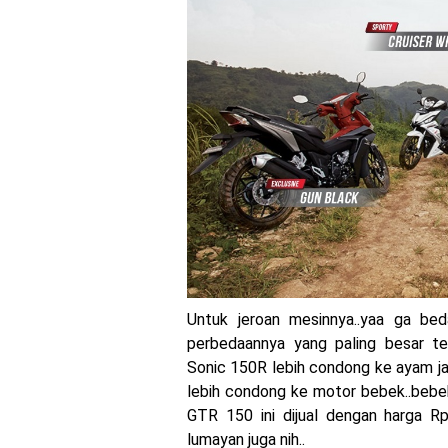
MotoGP : Francesco Bag
Honda Rilis CBR1000RR-R
MotoGP Amerika : Alex Ri
Ngabuburide Yamaha Wr 1
Impresi pertama Kawasak
Event Customaxi & Yard B
Untuk jeroan mesinnya..yaa ga be
perbedaannya yang paling besar te
Sonic 150R lebih condong ke ayam ja
lebih condong ke motor bebek..bebe
GTR 150 ini dijual dengan harga 
lumayan juga nih..