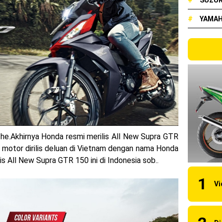
#
SUZUK
arna Baru Fazzio Hybrid yang lebih Eye Catchy & Kece Abis
#
YAMA
elakang ! Yamaha Indonesia Resmi perkenalkan Aerox Alpha 155 Tur
udah lahir, Aerox Turbo hanya tinggal menunggu waktu ?
ual New CBR 1000RR-R Fireblade 2025, harganya mantap !
 2024, AHM serahkan 10 unit motor listrik EM1 e
 luncurkan Nmax 155 Turbo
bon, Yamaha resmi merilis YZF-R1 dan YZF-R1M model 2025 !
 he.Akhirnya Honda resmi merilis All New Supra GTR
 motor dirilis deluan di Vietnam dengan nama Honda
y Kawasaki Ninja ZX-25RR KRT Edition 2025
is All New Supra GTR 150 ini di Indonesia sob..
90 RC R, jagoan baru dari KTM !
rsi 2024, makin sangar !
 KTM Factory Racing musim 2024 !