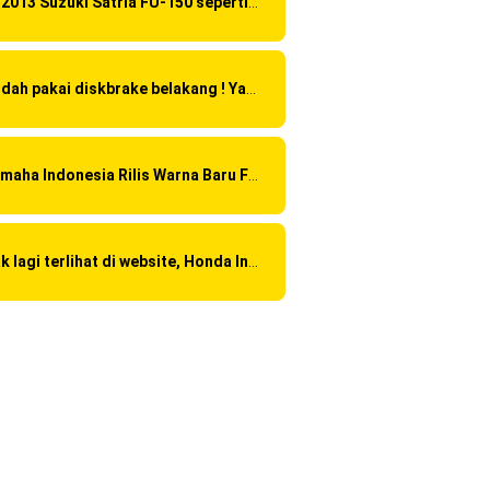
Di 2013 Suzuki Satria FU-150 sepertinya mendapat "revisi" pada headlamp
Sudah pakai diskbrake belakang ! Yamaha Indonesia Resmi perkenalkan Aerox Alpha 155 Turbo !
Yamaha Indonesia Rilis Warna Baru Fazzio Hybrid yang lebih Eye Catchy & Kece Abis
Tak lagi terlihat di website, Honda India sudah discontinue CBR 150R dan 250R ?