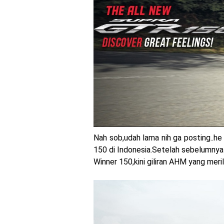
Yamaha Indonesia Rilis W
Sudah pakai diskbrake b
Yamaha Nmax Turbo 155 s
Honda Indonesia resmi j
Dukung MotoGP Mandalika
Yamaha Indonesia resmi
Sudah pakai winglet Kar
Nah sob,udah lama nih ga posting..he
150 di Indonesia.Setelah sebelumnya
Begini penampakan liver
Winner 150,kini giliran AHM yang meril
Berkenalan dengan KTM 9
Yamaha Rilis New R15M ve
Penampakan tim Red Bull