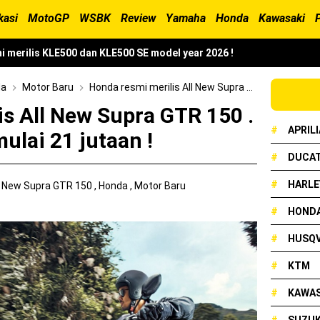
kasi
MotoGP
WSBK
Review
Yamaha
Honda
Kawasaki
i merilis KLE500 dan KLE500 SE model year 2026 !
erilis XMAX 250 model 2025 dengan fitur Electric Visor !
da
Motor Baru
Honda resmi merilis All New Supra GTR 150 . . harga mulai 21 jutaan !
x Neo 155 di lelang 15 Jutaan dikota Medan, kok bisa ?
s All New Supra GTR 150 .
#
APRILI
mulai 21 jutaan !
cian Grand Prix 2025 di menangkan oleh Robet B Simanullang dari 
#
DUCAT
#
HARLE
l New Supra GTR 150
,
Honda
,
Motor Baru
and Prix Digelar, Lebih Dari 2 Dekade Komitmen Yamaha Cetak Tekni
#
HOND
#
HUSQ
onda Beat 2025, warna lebih mewah !
#
KTM
ampil Tangguh dan Fresh Siap Jelajah Petualangan Tanpa Batas
#
KAWAS
resmi dirilis untuk skutik Blue Core 125cc dengan mobilitas tinggi