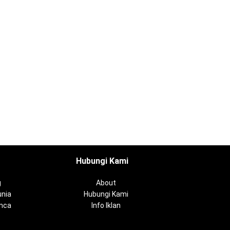
Hubungi Kami
g
About
nia
Hubungi Kami
anca
Info Iklan