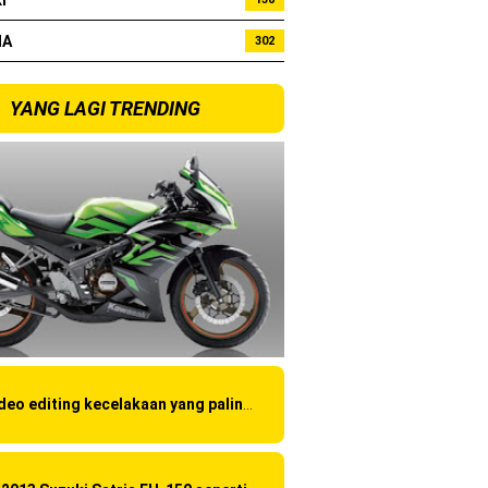
I
HA
302
bo !
YANG LAGI TRENDING
Video editing kecelakaan yang paling amatir yang pernah ane liat!