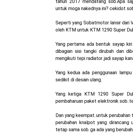
tahun 2017 mendatang sob.Apa sa
MotoGP : Francesco Bag
untuk moga nakednya ini? cekidot sob
Honda Rilis CBR1000RR-R
Seperti yang Sobatmotor lansir dari 
MotoGP Amerika : Alex Ri
oleh KTM untuk KTM 1290 Super Duke 
Ngabuburide Yamaha Wr 1
Yang pertama ada bentuk sayap kiri
dibagian sisi tangki dirubah dan 
Impresi pertama Kawasak
mengikuti tepi radiator..jadi sayap k
Event Customaxi & Yard B
Yang kedua ada penggunaan lampu 
sedikit di desain ulang.
Yang ketiga KTM 1290 Super Duke
pembaharuan paket elektronik sob..t
Dan yang keempat..untuk perubahan 
perubahan knalpot yang dirancang u
tetap sama sob..ga ada yang berubah