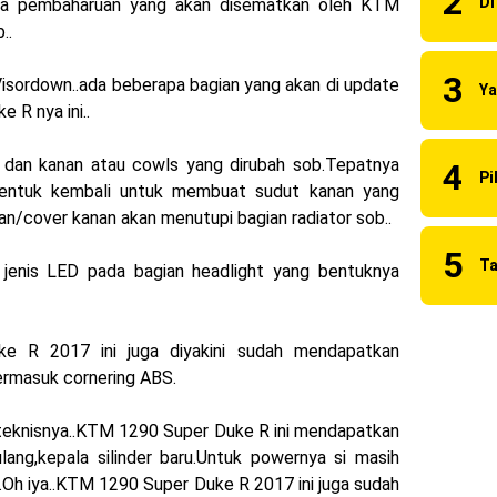
ja pembaharuan yang akan disematkan oleh KTM
naia Juara Dunia MotoGP musim 2023 !
..
 2023 Anniversary Edition !
Visordown..ada beberapa bagian yang akan di update
ns berhasil juara pertama dan perdana di tim LCR Honda !
R nya ini..
55 R, Para Bikers Menikmati Indahnya Sore di Kota Medan
 dan kanan atau cowls yang dirubah sob.Tepatnya
dibentuk kembali untuk membuat sudut kanan yang
i Ninja ZX-4RR 2023 yang cuma ada 2 dikota Medan !
anan/cover kanan akan menutupi bagian radiator sob..
uilt 2023 Resmi Dimulai !
jenis LED pada bagian headlight yang bentuknya
 R 2017 ini juga diyakini sudah mendapatkan
ermasuk cornering ABS.
teknisnya..KTM 1290 Super Duke R ini mendapatkan
lang,kepala silinder baru.Untuk powernya si masih
.Oh iya..KTM 1290 Super Duke R 2017 ini juga sudah