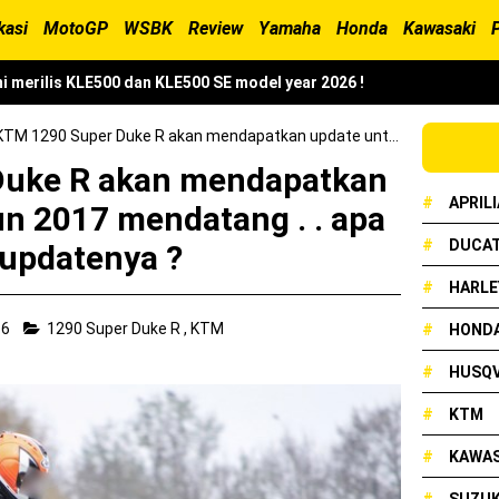
kasi
MotoGP
WSBK
Review
Yamaha
Honda
Kawasaki
i merilis KLE500 dan KLE500 SE model year 2026 !
erilis XMAX 250 model 2025 dengan fitur Electric Visor !
TM 1290 Super Duke R akan mendapatkan update untuk tahun 2017 mendatang . . apa saja updatenya ?
Duke R akan mendapatkan
x Neo 155 di lelang 15 Jutaan dikota Medan, kok bisa ?
#
APRILI
n 2017 mendatang . . apa
cian Grand Prix 2025 di menangkan oleh Robet B Simanullang dari 
#
DUCAT
 updatenya ?
#
HARLE
and Prix Digelar, Lebih Dari 2 Dekade Komitmen Yamaha Cetak Tekni
16
1290 Super Duke R
,
KTM
#
HOND
#
HUSQ
onda Beat 2025, warna lebih mewah !
#
KTM
ampil Tangguh dan Fresh Siap Jelajah Petualangan Tanpa Batas
#
KAWAS
resmi dirilis untuk skutik Blue Core 125cc dengan mobilitas tinggi