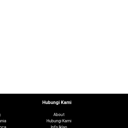
Hubungi Kami
g
About
nia
Hubungi Kami
anca
Info Iklan