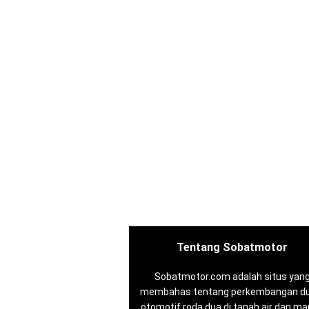
Tentang Sobatmotor
Sobatmotor.com adalah situs yan
membahas tentang perkembangan du
otomotif roda dua di tanah air dan m