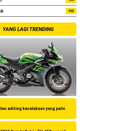
I
HA
302
bo !
YANG LAGI TRENDING
Video editing kecelakaan yang paling amatir yang pernah ane liat!