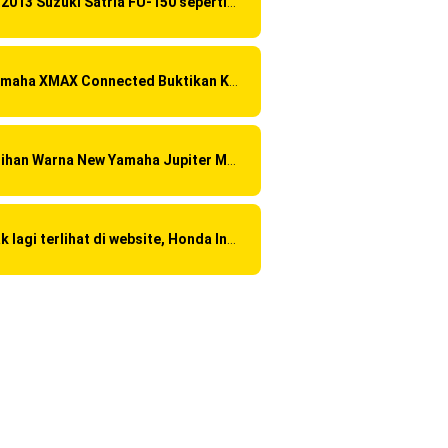
Di 2013 Suzuki Satria FU-150 sepertinya mendapat "revisi" pada headlamp
Yamaha XMAX Connected Buktikan Kualitasnya Sebagai Skutik Terbaik di Level Tertinggi
Pilihan Warna New Yamaha Jupiter MX 2013
Tak lagi terlihat di website, Honda India sudah discontinue CBR 150R dan 250R ?