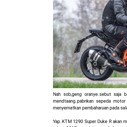
Yamaha Indonesia Rilis W
Sudah pakai diskbrake b
Yamaha Nmax Turbo 155 s
Honda Indonesia resmi j
Dukung MotoGP Mandalika
Yamaha Indonesia resmi
Sudah pakai winglet Kar
Begini penampakan liver
Nah sob,geng oranye..sebut saja
Berkenalan dengan KTM 9
mendtaang..pabrikan sepeda motor
menyematkan pembaharuan pada salah
Yamaha Rilis New R15M ve
Penampakan tim Red Bull
Yap..KTM 1290 Super Duke R akan m