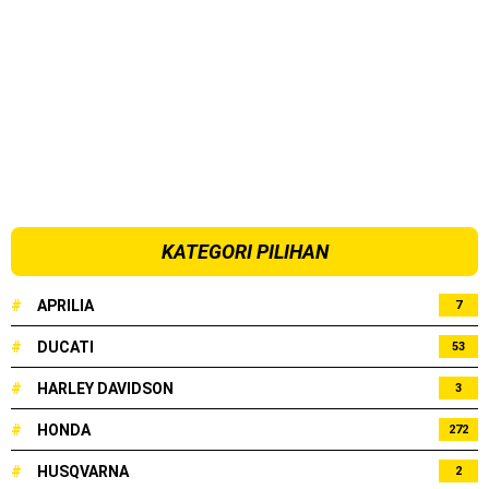
KATEGORI PILIHAN
#
APRILIA
7
#
DUCATI
53
#
HARLEY DAVIDSON
3
#
HONDA
272
#
HUSQVARNA
2