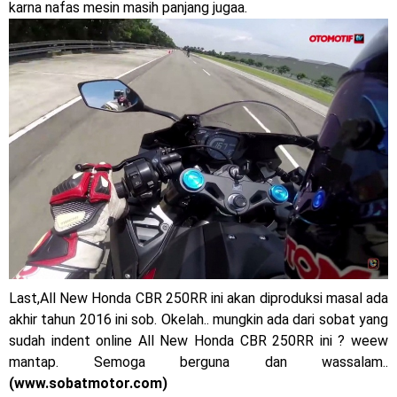
karna nafas mesin masih panjang jugaa.
Dukung MotoGP Mandalika 2024, AHM serahkan 10 unit
motor listrik EM1 e
Yamaha Indonesia resmi luncurkan Nmax 155 Turbo
Sudah pakai winglet Karbon, Yamaha resmi merilis YZF-R1
dan YZF-R1M model 2025 !
Begini penampakan livery Kawasaki Ninja ZX-25RR KRT
Edition 2025
Berkenalan dengan KTM 990 RC R, jagoan baru dari KTM !
Yamaha Rilis New R15M versi 2024, makin sangar !
Last,All New Honda CBR 250RR ini akan diproduksi masal ada
akhir tahun 2016 ini sob. Okelah.. mungkin ada dari sobat yang
Penampakan tim Red Bull KTM Factory Racing musim 2024 !
sudah indent online All New Honda CBR 250RR ini ? weew
mantap. Semoga berguna dan wassalam..
MotoGP : Francesco Bagnaia Juara Dunia MotoGP musim
(www.sobatmotor.com)