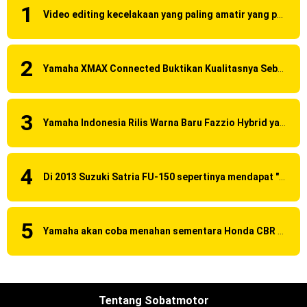
Video editing kecelakaan yang paling amatir yang pernah ane liat!
Yamaha XMAX Connected Buktikan Kualitasnya Sebagai Skutik Terbaik di Level Tertinggi
Yamaha Indonesia Rilis Warna Baru Fazzio Hybrid yang lebih Eye Catchy & Kece Abis
Di 2013 Suzuki Satria FU-150 sepertinya mendapat "revisi" pada headlamp
Yamaha akan coba menahan sementara Honda CBR 150R Facelift 2016 dengan menggunakan Yamaha R15 Suspensi OHLINS ?
Tentang Sobatmotor