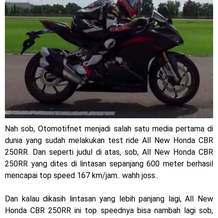
Jelajah Petualangan Tanpa Batas
Yamalube Power XP Matic resmi dirilis untuk skutik Blue
Core 125cc dengan mobilitas tinggi
Yamaha Indonesia Rilis Warna Baru Fazzio Hybrid yang lebih
Eye Catchy & Kece Abis
Sudah pakai diskbrake belakang ! Yamaha Indonesia Resmi
perkenalkan Aerox Alpha 155 Turbo !
Nah sob, Otomotifnet menjadi salah satu media pertama di
dunia yang sudah melakukan test ride All New Honda CBR
Yamaha Nmax Turbo 155 sudah lahir, Aerox Turbo hanya
250RR. Dan seperti judul di atas, sob, All New Honda CBR
250RR yang dites di lintasan sepanjang 600 meter berhasil
tinggal menunggu waktu ?
mencapai top speed 167 km/jam.. wahh joss..
Honda Indonesia resmi jual New CBR 1000RR-R Fireblade
Dan kalau dikasih lintasan yang lebih panjang lagi, All New
2025, harganya mantap !
Honda CBR 250RR ini top speednya bisa nambah lagi sob,