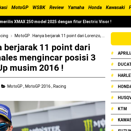
kasi
MotoGP
WSBK
Review
Yamaha
Honda
Kawasaki
erilis XMAX 250 model 2025 dengan fitur Electric Visor !
x Neo 155 di lelang 15 Jutaan dikota Medan, kok bisa ?
cing
MotoGP : Hanya berjarak 11 point dari Lorenzo, kini Vinales mengincar posisi 3 Runner Up musim 2016 !
 berjarak 11 point dari
cian Grand Prix 2025 di menangkan oleh Robet B Simanullang dari 
#
APRILI
nales mengincar posisi 3
#
DUCAT
Up musim 2016 !
and Prix Digelar, Lebih Dari 2 Dekade Komitmen Yamaha Cetak Tekni
#
HARLE
MotoGP
,
MotoGP 2016
,
Racing
#
HOND
onda Beat 2025, warna lebih mewah !
#
HUSQ
ampil Tangguh dan Fresh Siap Jelajah Petualangan Tanpa Batas
#
KTM
resmi dirilis untuk skutik Blue Core 125cc dengan mobilitas tinggi
#
KAWAS
arna Baru Fazzio Hybrid yang lebih Eye Catchy & Kece Abis