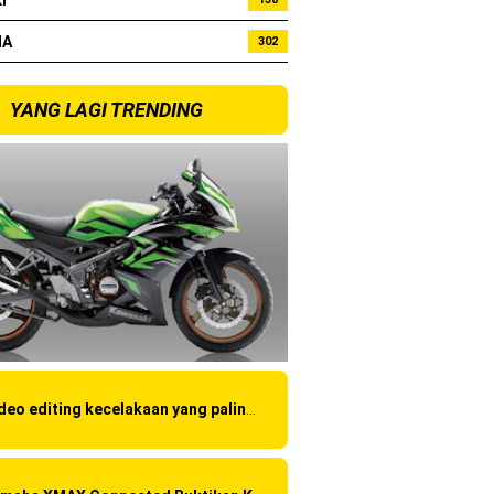
I
bo !
HA
302
YANG LAGI TRENDING
Video editing kecelakaan yang paling amatir yang pernah ane liat!