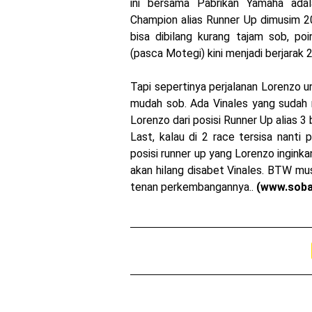
ini bersama Pabrikan Yamaha adal
Honda Rilis CBR1000RR-R
Champion alias Runner Up dimusim 20
bisa dibilang kurang tajam sob, po
MotoGP Amerika : Alex Ri
(pasca Motegi) kini menjadi berjarak 2
Ngabuburide Yamaha Wr 1
Tapi sepertinya perjalanan Lorenzo 
Impresi pertama Kawasak
mudah sob. Ada Vinales yang sudah
Lorenzo dari posisi Runner Up alias 3 b
Event Customaxi & Yard B
Last, kalau di 2 race tersisa nanti 
Kawasaki Indonesia resm
posisi runner up yang Lorenzo ingin
akan hilang disabet Vinales. BTW mus
tenan perkembangannya..
(www.sob