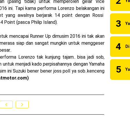
ah (paling tidak) untuk memperoleh gelar Vice
 2023 Anniversary Edition !
16 ini. Tapi karna performa Lorenzo belakangan ini
int yang awalnya berjarak 14 point dengan Rossi
ns berhasil juara pertama dan perdana di tim LCR Honda !
4 Point (pasca Philip Island).
55 R, Para Bikers Menikmati Indahnya Sore di Kota Medan
untuk mencapai Runner Up dimusim 2016 ini tak akan
i Ninja ZX-4RR 2023 yang cuma ada 2 dikota Medan !
 merasa siap dan sangat mungkin untuk menggeser
esar..
uilt 2023 Resmi Dimulai !
performa Lorenzo tak kunjung tajam.. bisa jadi sob,
i merilis KLE500 dan KLE500 SE model year 2026 !
kan untuk menjadi kado perpisahannya dengan Yamaha
im ini Suzuki bener bener joss poll ya sob..kenceng
atmotor.com)