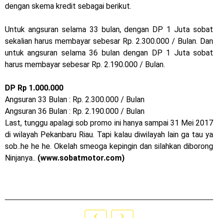
Honda Indonesia resmi jual New CBR 1000RR-R Fireblade
dengan skema kredit sebagai berikut.
2025, harganya mantap !
Untuk angsuran selama 33 bulan, dengan DP 1 Juta sobat
sekalian harus membayar sebesar Rp. 2.300.000 / Bulan. Dan
Dukung MotoGP Mandalika 2024, AHM serahkan 10 unit
untuk angsuran selama 36 bulan dengan DP 1 Juta sobat
motor listrik EM1 e
harus membayar sebesar Rp. 2.190.000 / Bulan.
Yamaha Indonesia resmi luncurkan Nmax 155 Turbo
DP Rp 1.000.000
Angsuran 33 Bulan : Rp. 2.300.000 / Bulan
Sudah pakai winglet Karbon, Yamaha resmi merilis YZF-R1
Angsuran 36 Bulan : Rp. 2.190.000 / Bulan
dan YZF-R1M model 2025 !
Last, tunggu apalagi sob promo ini hanya sampai 31 Mei 2017
di wilayah Pekanbaru Riau. Tapi kalau diwilayah lain ga tau ya
Begini penampakan livery Kawasaki Ninja ZX-25RR KRT
sob..he he he. Okelah smeoga kepingin dan silahkan diborong
Ninjanya..
(www.sobatmotor.com)
Edition 2025
Berkenalan dengan KTM 990 RC R, jagoan baru dari KTM !
Yamaha Rilis New R15M versi 2024, makin sangar !