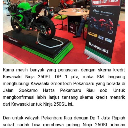
mewah !
Warna Baru X-Ride 125 Tampil Tangguh dan Fresh Siap
Jelajah Petualangan Tanpa Batas
Yamalube Power XP Matic resmi dirilis untuk skutik Blue
Core 125cc dengan mobilitas tinggi
Yamaha Indonesia Rilis Warna Baru Fazzio Hybrid yang lebih
Karna masih banyak yang penasaran dengan skema kredit
Eye Catchy & Kece Abis
Kawasaki Ninja 250SL DP 1 juta, maka SM langsung
menghubungi Kawasaki Greentech Pekanbaru yang berada di
Sudah pakai diskbrake belakang ! Yamaha Indonesia Resmi
Jalan Soekarno Hatta Pekanbaru Riau sob. Untuk
perkenalkan Aerox Alpha 155 Turbo !
mengkonfirmasi lebih lanjut tentang skema kredit menarik
dari Kawasaki untuk Ninja 250SL ini..
Yamaha Nmax Turbo 155 sudah lahir, Aerox Turbo hanya
Dan untuk wilayah Pekanbaru Riau dengan Dp 1 Juta Rupiah
tinggal menunggu waktu ?
sobat sudah bisa membawa pulang Ninja 250SL idaman