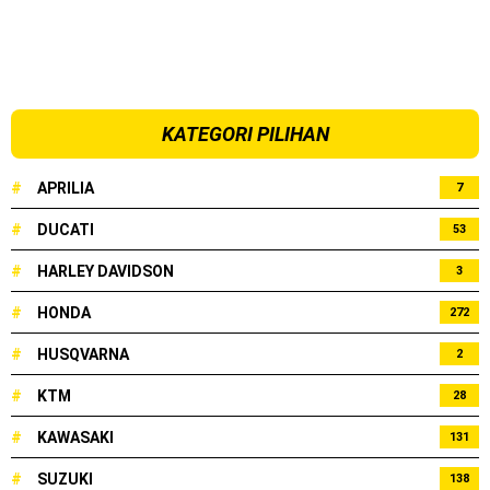
KATEGORI PILIHAN
#
APRILIA
7
#
DUCATI
53
#
HARLEY DAVIDSON
3
#
HONDA
272
#
HUSQVARNA
2
#
KTM
28
#
KAWASAKI
131
#
SUZUKI
138