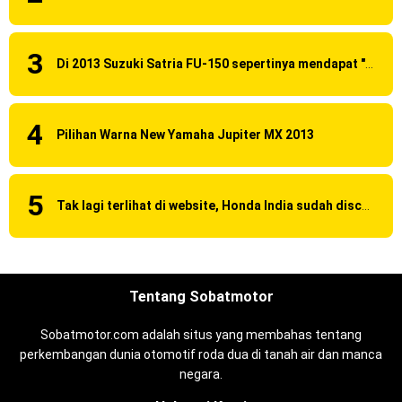
Di 2013 Suzuki Satria FU-150 sepertinya mendapat "revisi" pada headlamp
Pilihan Warna New Yamaha Jupiter MX 2013
Tak lagi terlihat di website, Honda India sudah discontinue CBR 150R dan 250R ?
Tentang Sobatmotor
Sobatmotor.com adalah situs yang membahas tentang
perkembangan dunia otomotif roda dua di tanah air dan manca
negara.