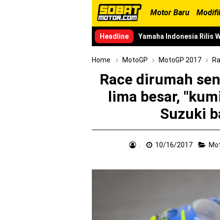
Motor Baru
Modifi
Headline
Yamaha Indonesia Rilis W
Sudah pakai diskbrake b
Home
MotoGP
MotoGP 2017
Ra
Race dirumah send
Yamaha Nmax Turbo 155 s
lima besar, "kum
Honda Indonesia resmi j
Suzuki b
Dukung MotoGP Mandalika
Yamaha Indonesia resmi
.
10/16/2017
Mo
Sudah pakai winglet Kar
Begini penampakan liver
Berkenalan dengan KTM 9
Yamaha Rilis New R15M ve