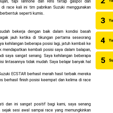
hujan, tapi Iannone dan Rins
tetap gaspol dan
 di race kali ini tim pabrikan Suzuki menggunakan
berbentuk seperti kumis..
and Prix Digelar, Lebih Dari 2 Dekade Komitmen Yamaha Cetak Tekni
 sudah bekerja dengan baik dalam kondisi basah
onda Beat 2025, warna lebih mewah !
agak jauh ketika di tikungan pertama seseorang
 kehilangan beberapa posisi lagi, jatuh kembali ke
ampil Tangguh dan Fresh Siap Jelajah Petualangan Tanpa Batas
k mendapatkan kembali posisi saya dalam balapan,
resmi dirilis untuk skutik Blue Core 125cc dengan mobilitas tinggi
 jadi saya sangat senang.
Saya kehilangan beberapa
si lintasannya tidak mudah.
Saya belajar banyak hal
zuki ECSTAR berhasil meraih hasil terbaik mereka
ns berhasil finish posisi keempat dan kelima di race
ati dan ini sangat positif bagi kami, saya senang
n sejak sesi awal sampai race yang memungkinkan