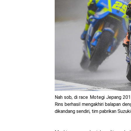
Penampakan tim Red Bull
MotoGP : Francesco Bag
Honda Rilis CBR1000RR-R
MotoGP Amerika : Alex Ri
Ngabuburide Yamaha Wr 1
Impresi pertama Kawasak
Event Customaxi & Yard B
Kawasaki Indonesia resm
Nah sob, di race Motegi Jepang 201
Yamaha Indonesia resmi m
Rins berhasil mengakhiri balapan den
dikandang sendiri, tim pabrikan Suzuki b
Viral Puluhan Yamaha Nma
Yamaha Indonesia Techni