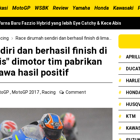
kasi
MotoGP
WSBK
Review
Yamaha
Honda
Kawasaki
arna Baru Fazzio Hybrid yang lebih Eye Catchy & Kece Abis
elakang ! Yamaha Indonesia Resmi perkenalkan Aerox Alpha 155 Tur
cing
Race dirumah sendiri dan berhasil finish di lima besar, "kumis" dimotor tim pabrikan Suzuki bawa hasil positif
iri dan berhasil finish di
udah lahir, Aerox Turbo hanya tinggal menunggu waktu ?
#
APRILI
is" dimotor tim pabrikan
ual New CBR 1000RR-R Fireblade 2025, harganya mantap !
#
DUCAT
awa hasil positif
 2024, AHM serahkan 10 unit motor listrik EM1 e
#
HARLE
 luncurkan Nmax 155 Turbo
toGP
,
MotoGP 2017
,
Racing
Comment
#
HOND
bon, Yamaha resmi merilis YZF-R1 dan YZF-R1M model 2025 !
#
HUSQ
y Kawasaki Ninja ZX-25RR KRT Edition 2025
#
KTM
90 RC R, jagoan baru dari KTM !
#
KAWAS
rsi 2024, makin sangar !