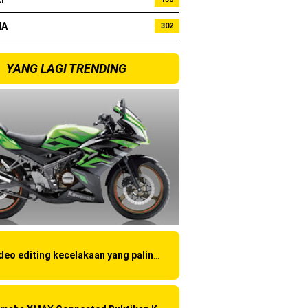
I
HA
302
YANG LAGI TRENDING
Video editing kecelakaan yang paling amatir yang pernah ane liat!
kota