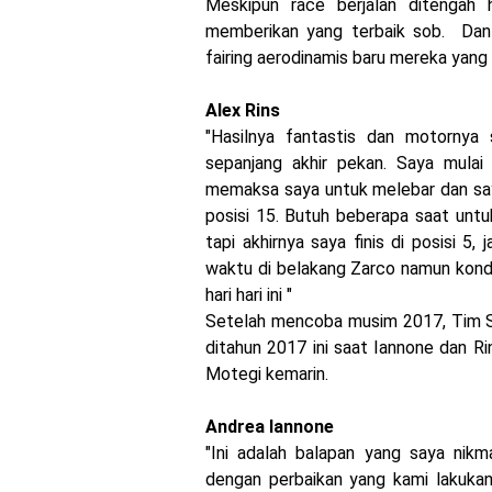
Meskipun race berjalan ditengah 
Medan !
memberikan yang terbaik sob.
Dan
fairing aerodinamis baru mereka yang 
Indonesia Technician Gr
Berkualitas Global
Alex Rins
"Hasilnya fantastis dan motornya
AHM Resmi merilis New H
sepanjang akhir pekan.
Saya mulai 
memaksa saya untuk melebar dan saya
Warna Baru X-Ride 125 T
posisi 15.
Butuh beberapa saat untu
Yamalube Power XP Matic 
tapi akhirnya saya finis di posisi 5,
waktu di belakang Zarco namun kondi
hari hari ini "
Setelah mencoba musim 2017, Tim Su
ditahun 2017 ini saat Iannone dan Ri
Motegi kemarin.
Andrea Iannone
"Ini adalah balapan yang saya nikm
dengan perbaikan yang kami lakuka