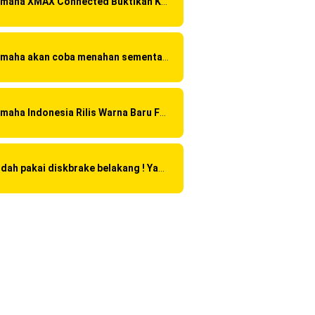
Yamaha XMAX Connected Buktikan Kualitasnya Sebagai Skutik Terbaik di Level Tertinggi
si
Yamaha akan coba menahan sementara Honda CBR 150R Facelift 2016 dengan menggunakan Yamaha R15 Suspensi OHLINS ?
Yamaha Indonesia Rilis Warna Baru Fazzio Hybrid yang lebih Eye Catchy & Kece Abis
Sudah pakai diskbrake belakang ! Yamaha Indonesia Resmi perkenalkan Aerox Alpha 155 Turbo !