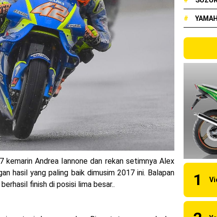
#
SUZUK
 KTM Factory Racing musim 2024 !
#
YAMA
naia Juara Dunia MotoGP musim 2023 !
 2023 Anniversary Edition !
ns berhasil juara pertama dan perdana di tim LCR Honda !
55 R, Para Bikers Menikmati Indahnya Sore di Kota Medan
i Ninja ZX-4RR 2023 yang cuma ada 2 dikota Medan !
uilt 2023 Resmi Dimulai !
i merilis KLE500 dan KLE500 SE model year 2026 !
7 kemarin
Andrea Iannone dan rekan setimnya Alex
erilis XMAX 250 model 2025 dengan fitur Electric Visor !
gan hasil yang paling baik dimusim 2017 ini. Balapan
erhasil finish di posisi lima besar..
x Neo 155 di lelang 15 Jutaan dikota Medan, kok bisa ?
cian Grand Prix 2025 di menangkan oleh Robet B Simanullang dari 