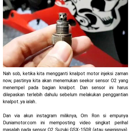
Jelajah Petualangan Tanpa Batas
Yamalube Power XP Matic resmi dirilis untuk skutik Blue
Core 125cc dengan mobilitas tinggi
Yamaha Indonesia Rilis Warna Baru Fazzio Hybrid yang lebih
Eye Catchy & Kece Abis
Sudah pakai diskbrake belakang ! Yamaha Indonesia Resmi
Nah sob, ketika kita mengganti knalpot motor injeksi zaman
perkenalkan Aerox Alpha 155 Turbo !
now, pastinya kita akan menemukan seekor sensor O2 yang
menempel pada bagian knalpot. Dan sensor ini harus
Yamaha Nmax Turbo 155 sudah lahir, Aerox Turbo hanya
dilepaskan terlebih dahulu sebelum melakukan penggantian
tinggal menunggu waktu ?
knalpot..ya ialah..
Honda Indonesia resmi jual New CBR 1000RR-R Fireblade
Dan via akun instagram miliknya, Om Ron si empunya
Duniamotor.com ini memposting video singkat perihal
2025, harganya mantap !
masalah pada sensor O2 Suzuki GSX-150R (atau sejenisnya).