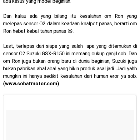
ada kasus yang model beginian.
2023 !
Honda Rilis CBR1000RR-R 2023 Anniversary Edition !
Dan kalau ada yang bilang itu kesalahan om Ron yang
melepas sensor O2 dalam keadaan knalpot panas, berarti om
MotoGP Amerika : Alex Rins berhasil juara pertama dan
Ron hebat kebal tahan panas 😆.
perdana di tim LCR Honda !
Last, terlepas dari siapa yang salah apa yang ditemukan di
Ngabuburide Yamaha Wr 155 R, Para Bikers Menikmati
sensor O2 Suzuki GSX-R150 ini memang cukup ganjil sob. Dan
om Ron juga bukan orang baru di dunia beginian, Suzuki juga
Indahnya Sore di Kota Medan
bukan pabrikan abal abal yang bikin produk asal jadi. Jadi yahh
mungkin ini hanya sedikit kesalahan dari human eror ya sob.
Impresi pertama Kawasaki Ninja ZX-4RR 2023 yang cuma
(www.sobatmotor.com)
ada 2 dikota Medan !
Event Customaxi & Yard Built 2023 Resmi Dimulai !
Kawasaki Indonesia resmi merilis KLE500 dan KLE500 SE
model year 2026 !
Kamis, 6 Agustus