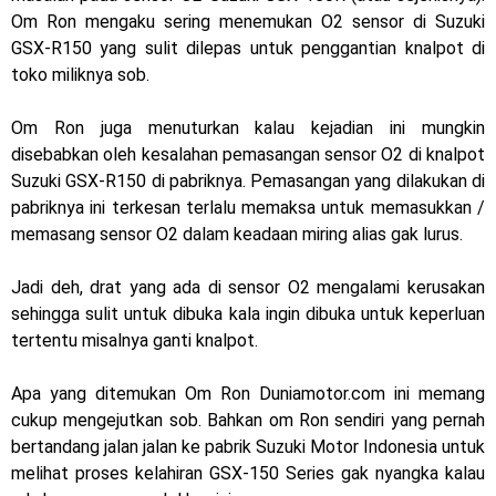
Dukung MotoGP Mandalika 2024, AHM serahkan 10 unit
Om Ron mengaku sering menemukan O2 sensor di Suzuki
GSX-R150 yang sulit dilepas untuk penggantian knalpot di
motor listrik EM1 e
toko miliknya sob.
Yamaha Indonesia resmi luncurkan Nmax 155 Turbo
Om Ron juga menuturkan kalau kejadian ini mungkin
Sudah pakai winglet Karbon, Yamaha resmi merilis YZF-R1
disebabkan oleh kesalahan pemasangan sensor O2 di knalpot
Suzuki GSX-R150 di pabriknya. Pemasangan yang dilakukan di
dan YZF-R1M model 2025 !
pabriknya ini terkesan terlalu memaksa untuk memasukkan /
memasang sensor O2 dalam keadaan miring alias gak lurus.
Begini penampakan livery Kawasaki Ninja ZX-25RR KRT
Edition 2025
Jadi deh, drat yang ada di sensor O2 mengalami kerusakan
sehingga sulit untuk dibuka kala ingin dibuka untuk keperluan
Berkenalan dengan KTM 990 RC R, jagoan baru dari KTM !
tertentu misalnya ganti knalpot.
Yamaha Rilis New R15M versi 2024, makin sangar !
Apa yang ditemukan Om Ron Duniamotor.com ini memang
Penampakan tim Red Bull KTM Factory Racing musim 2024 !
cukup mengejutkan sob. Bahkan om Ron sendiri yang pernah
bertandang jalan jalan ke pabrik Suzuki Motor Indonesia untuk
MotoGP : Francesco Bagnaia Juara Dunia MotoGP musim
melihat proses kelahiran GSX-150 Series gak nyangka kalau