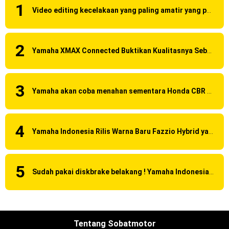
Video editing kecelakaan yang paling amatir yang pernah ane liat!
Yamaha XMAX Connected Buktikan Kualitasnya Sebagai Skutik Terbaik di Level Tertinggi
Yamaha akan coba menahan sementara Honda CBR 150R Facelift 2016 dengan menggunakan Yamaha R15 Suspensi OHLINS ?
Yamaha Indonesia Rilis Warna Baru Fazzio Hybrid yang lebih Eye Catchy & Kece Abis
Sudah pakai diskbrake belakang ! Yamaha Indonesia Resmi perkenalkan Aerox Alpha 155 Turbo !
Tentang Sobatmotor