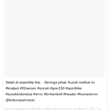
Salah di assembly line. . Semoga pihak Suzuki melihat ini. . .
#knalpot #02sensor #suzuki #gsxr150 #sportbike
#suzukiindonesia #error #brokenbolt #header #humanerror
@buburayamracer
A post shared by BroRon DM (@brorondm) on
Nov 5, 2017 at 1:57am PDT