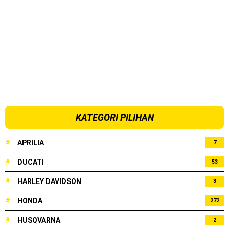
KATEGORI PILIHAN
#
APRILIA
7
#
DUCATI
53
#
HARLEY DAVIDSON
3
#
HONDA
272
#
HUSQVARNA
2