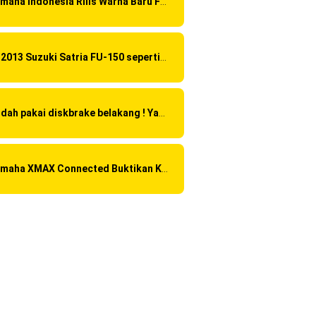
Yamaha Indonesia Rilis Warna Baru Fazzio Hybrid yang lebih Eye Catchy & Kece Abis
Di 2013 Suzuki Satria FU-150 sepertinya mendapat "revisi" pada headlamp
Sudah pakai diskbrake belakang ! Yamaha Indonesia Resmi perkenalkan Aerox Alpha 155 Turbo !
Yamaha XMAX Connected Buktikan Kualitasnya Sebagai Skutik Terbaik di Level Tertinggi