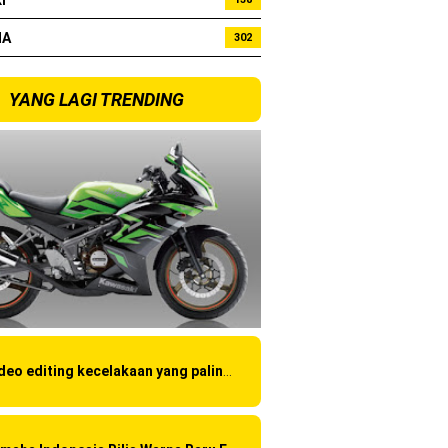
I
bo !
HA
302
YANG LAGI TRENDING
Video editing kecelakaan yang paling amatir yang pernah ane liat!