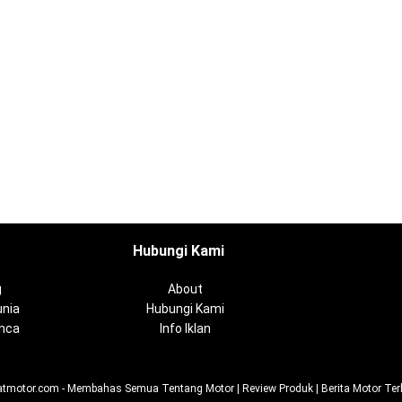
Hubungi Kami
g
About
nia
Hubungi Kami
anca
Info Iklan
tmotor.com - Membahas Semua Tentang Motor | Review Produk | Berita Motor Ter