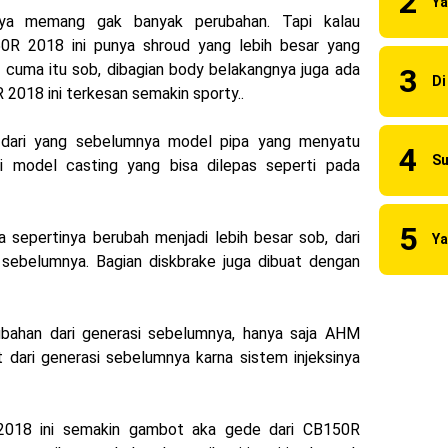
 2023 Anniversary Edition !
nya memang gak banyak perubahan. Tapi kalau
50R 2018 ini punya shroud yang lebih besar yang
ns berhasil juara pertama dan perdana di tim LCR Honda !
 cuma itu sob, dibagian body belakangnya juga ada
018 ini terkesan semakin sporty..
55 R, Para Bikers Menikmati Indahnya Sore di Kota Medan
i Ninja ZX-4RR 2023 yang cuma ada 2 dikota Medan !
 dari yang sebelumnya model pipa yang menyatu
i model casting yang bisa dilepas seperti pada
uilt 2023 Resmi Dimulai !
i merilis KLE500 dan KLE500 SE model year 2026 !
 sepertinya berubah menjadi lebih besar sob, dari
sebelumnya. Bagian diskbrake juga dibuat dengan
ubahan dari generasi sebelumnya, hanya saja AHM
t dari generasi sebelumnya karna sistem injeksinya
2018 ini semakin gambot aka gede dari CB150R