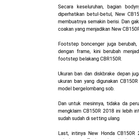
Honda Rilis CBR1000RR-R
Secara keseluruhan, bagian body
diperhatikan betul-betul, New CB1
MotoGP Amerika : Alex Ri
membuatnya semakin berisi. Dan gak
coakan yang menjadikan New CB150R 2
Ngabuburide Yamaha Wr 1
Impresi pertama Kawasak
Footstep boncenger juga berubah,
dengan frame, kini berubah menjad
Event Customaxi & Yard B
footstep belakang CBR150R.
Kawasaki Indonesia resm
Ukuran ban dan diskbrake depan juga
ukuran ban yang digunakan CB150R 
model bergelombang sob.
Dan untuk mesinnya, tidaka da per
mengklaim CB150R 2018 ini lebih iri
sudah sudah di setting ulang.
Last, intinya New Honda CB150R 