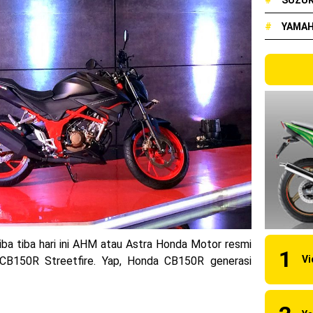
#
SUZUK
elakang ! Yamaha Indonesia Resmi perkenalkan Aerox Alpha 155 Tur
#
YAMA
udah lahir, Aerox Turbo hanya tinggal menunggu waktu ?
ual New CBR 1000RR-R Fireblade 2025, harganya mantap !
 2024, AHM serahkan 10 unit motor listrik EM1 e
 luncurkan Nmax 155 Turbo
bon, Yamaha resmi merilis YZF-R1 dan YZF-R1M model 2025 !
y Kawasaki Ninja ZX-25RR KRT Edition 2025
90 RC R, jagoan baru dari KTM !
rsi 2024, makin sangar !
tiba tiba hari ini AHM atau Astra Honda Motor resmi
w CB150R Streetfire. Yap, Honda CB150R generasi
 KTM Factory Racing musim 2024 !
naia Juara Dunia MotoGP musim 2023 !