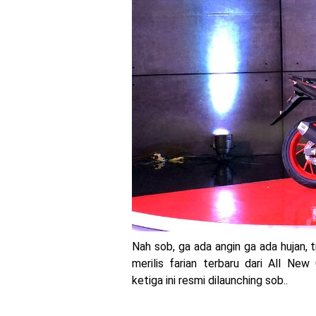
Sudah pakai diskbrake b
Yamaha Nmax Turbo 155 s
Honda Indonesia resmi j
Dukung MotoGP Mandalika
Yamaha Indonesia resmi
Sudah pakai winglet Kar
Begini penampakan liver
Berkenalan dengan KTM 9
Yamaha Rilis New R15M ve
Nah sob, ga ada angin ga ada hujan, 
merilis farian terbaru dari All Ne
Penampakan tim Red Bull
ketiga ini resmi dilaunching sob..
MotoGP : Francesco Bag