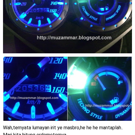
Wah,ternyata lumayan irit ye masbro,he he he mantaplah..
Mari kita hitung ordometernya,.