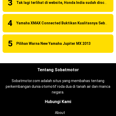
Tak lagi terlihat di website, Honda India sudah discontinue CBR 150R dan 250R ?
Yamaha XMAX Connected Buktikan Kualitasnya Sebagai Skutik Terbaik di Level Tertinggi
Pilihan Warna New Yamaha Jupiter MX 2013
Tentang Sobatmotor
Sobatmotor.com adalah situs yang membahas tentang
perkembangan dunia otomotif roda dua di tanah air dan manca
negara.
Hubungi Kami
About