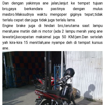
MotoGP Amerika : Alex Rins berhasil juara pertama dan
Dan dengan yakinnya ane jalan,lanjut ke tempat tujuan
bro,gaya berkendara pastinya dengan mulus
perdana di tim LCR Honda !
masbro.Maksudnya waktu mengoper giginya tepat,tidak
terlalu cepat dan juga tidak juga terlalu lama.
Ngabuburide Yamaha Wr 155 R, Para Bikers Menikmati
Engine brake juga di hindari bro,terutama saat lampu
Indahnya Sore di Kota Medan
merah,ane matiin dah ni motor (ada 2 lampu merah yang ane
lewatin),kecepatan maksimal juga 50 KM/jam.Dan setelah
Impresi pertama Kawasaki Ninja ZX-4RR 2023 yang cuma
yah kira-kira 15 menitlah,ane nyampe deh di tempat kursus
ane..
ada 2 dikota Medan !
Event Customaxi & Yard Built 2023 Resmi Dimulai !
Kawasaki Indonesia resmi merilis KLE500 dan KLE500 SE
model year 2026 !
Yamaha Indonesia resmi merilis XMAX 250 model 2025
Jumat, 7 Agustus
dengan fitur Electric Visor !