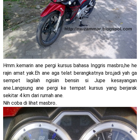
Core 125cc dengan mobilitas tinggi
Yamaha Indonesia Rilis Warna Baru Fazzio Hybrid yang lebih
Eye Catchy & Kece Abis
Sudah pakai diskbrake belakang ! Yamaha Indonesia Resmi
perkenalkan Aerox Alpha 155 Turbo !
Hmm..kemarin ane pergi kursus bahasa Inggris masbro,he he
Yamaha Nmax Turbo 155 sudah lahir, Aerox Turbo hanya
rajin amat yak.Eh ane aga telat berangkatnya bro,jadi yah ga
sempet lagilah ngisiin bensin si Jupe kesayangan
tinggal menunggu waktu ?
ane.Langsung ane pergi ke tempat kursus yang berjarak
Honda Indonesia resmi jual New CBR 1000RR-R Fireblade
sekitar 4 km dari rumah ane.
Nih coba di lihat masbro..
2025, harganya mantap !
Dukung MotoGP Mandalika 2024, AHM serahkan 10 unit
motor listrik EM1 e