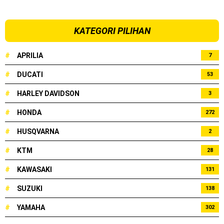
KATEGORI PILIHAN
#
APRILIA
7
#
DUCATI
53
#
HARLEY DAVIDSON
3
#
HONDA
272
#
HUSQVARNA
2
#
KTM
28
#
KAWASAKI
131
#
SUZUKI
138
#
YAMAHA
302