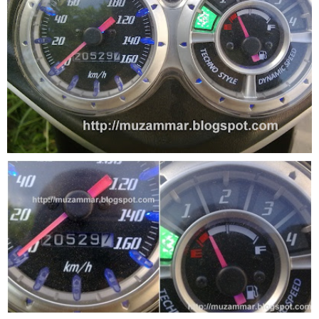
Yamaha Indonesia resmi luncurkan Nmax 155 Turbo
Sudah pakai winglet Karbon, Yamaha resmi merilis YZF-R1
dan YZF-R1M model 2025 !
Begini penampakan livery Kawasaki Ninja ZX-25RR KRT
Edition 2025
Berkenalan dengan KTM 990 RC R, jagoan baru dari KTM !
Yamaha Rilis New R15M versi 2024, makin sangar !
Penampakan tim Red Bull KTM Factory Racing musim 2024 !
MotoGP : Francesco Bagnaia Juara Dunia MotoGP musim
2023 !
Honda Rilis CBR1000RR-R 2023 Anniversary Edition !