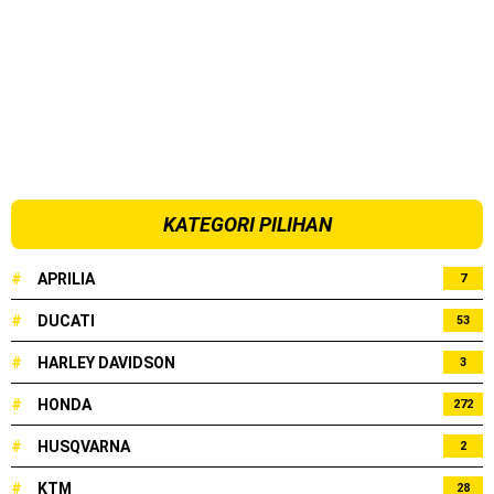
KATEGORI PILIHAN
#
APRILIA
7
#
DUCATI
53
#
HARLEY DAVIDSON
3
#
HONDA
272
#
HUSQVARNA
2
#
KTM
28