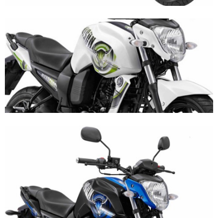
2023 !
Honda Rilis CBR1000RR-R 2023 Anniversary Edition !
MotoGP Amerika : Alex Rins berhasil juara pertama dan
perdana di tim LCR Honda !
Ngabuburide Yamaha Wr 155 R, Para Bikers Menikmati
Indahnya Sore di Kota Medan
Impresi pertama Kawasaki Ninja ZX-4RR 2023 yang cuma
ada 2 dikota Medan !
Event Customaxi & Yard Built 2023 Resmi Dimulai !
Kawasaki Indonesia resmi merilis KLE500 dan KLE500 SE
model year 2026 !
Minggu, 9 Agustus