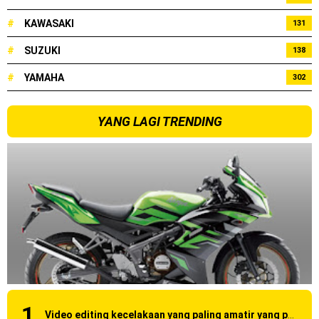
#
KAWASAKI
131
#
SUZUKI
138
#
YAMAHA
302
YANG LAGI TRENDING
Video editing kecelakaan yang paling amatir yang pernah ane liat!