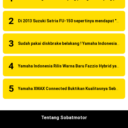
Di 2013 Suzuki Satria FU-150 sepertinya mendapat "revisi" pada headlamp
Sudah pakai diskbrake belakang ! Yamaha Indonesia Resmi perkenalkan Aerox Alpha 155 Turbo !
Yamaha Indonesia Rilis Warna Baru Fazzio Hybrid yang lebih Eye Catchy & Kece Abis
Yamaha XMAX Connected Buktikan Kualitasnya Sebagai Skutik Terbaik di Level Tertinggi
Tentang Sobatmotor