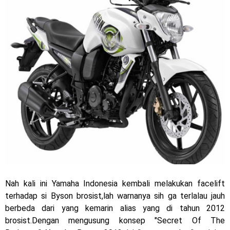
Jelajah Petualangan Tanpa Batas
Yamalube Power XP Matic resmi dirilis untuk skutik Blue
Core 125cc dengan mobilitas tinggi
Yamaha Indonesia Rilis Warna Baru Fazzio Hybrid yang lebih
Eye Catchy & Kece Abis
Sudah pakai diskbrake belakang ! Yamaha Indonesia Resmi
perkenalkan Aerox Alpha 155 Turbo !
Yamaha Nmax Turbo 155 sudah lahir, Aerox Turbo hanya
tinggal menunggu waktu ?
Nah kali ini Yamaha Indonesia kembali melakukan facelift
terhadap si Byson brosist,lah warnanya sih ga terlalau jauh
Honda Indonesia resmi jual New CBR 1000RR-R Fireblade
berbeda dari yang kemarin alias yang di tahun 2012
2025, harganya mantap !
brosist.Dengan mengusung konsep "Secret Of The