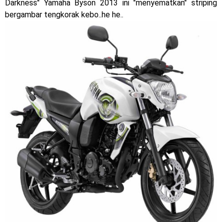
Darkness" Yamaha Byson 2013 ini "menyematkan" striping
Dukung MotoGP Mandalika 2024, AHM serahkan 10 unit
bergambar tengkorak kebo..he he..
motor listrik EM1 e
Yamaha Indonesia resmi luncurkan Nmax 155 Turbo
Sudah pakai winglet Karbon, Yamaha resmi merilis YZF-R1
dan YZF-R1M model 2025 !
Begini penampakan livery Kawasaki Ninja ZX-25RR KRT
Edition 2025
Berkenalan dengan KTM 990 RC R, jagoan baru dari KTM !
Yamaha Rilis New R15M versi 2024, makin sangar !
Penampakan tim Red Bull KTM Factory Racing musim 2024 !
MotoGP : Francesco Bagnaia Juara Dunia MotoGP musim