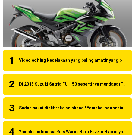
Video editing kecelakaan yang paling amatir yang pernah ane liat!
Di 2013 Suzuki Satria FU-150 sepertinya mendapat "revisi" pada headlamp
Sudah pakai diskbrake belakang ! Yamaha Indonesia Resmi perkenalkan Aerox Alpha 155 Turbo !
Yamaha Indonesia Rilis Warna Baru Fazzio Hybrid yang lebih Eye Catchy & Kece Abis