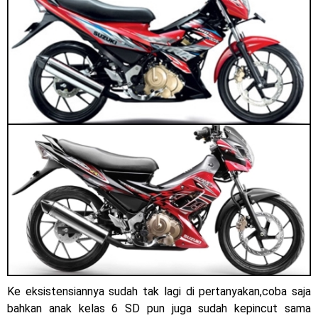
Dukung MotoGP Mandalika 2024, AHM serahkan 10 unit
motor listrik EM1 e
Yamaha Indonesia resmi luncurkan Nmax 155 Turbo
Sudah pakai winglet Karbon, Yamaha resmi merilis YZF-R1
dan YZF-R1M model 2025 !
Begini penampakan livery Kawasaki Ninja ZX-25RR KRT
Edition 2025
Berkenalan dengan KTM 990 RC R, jagoan baru dari KTM !
Yamaha Rilis New R15M versi 2024, makin sangar !
Penampakan tim Red Bull KTM Factory Racing musim 2024 !
Ke eksistensiannya sudah tak lagi di pertanyakan,coba saja
MotoGP : Francesco Bagnaia Juara Dunia MotoGP musim
bahkan anak kelas 6 SD pun juga sudah kepincut sama