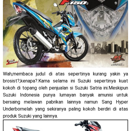
Jelajah Petualangan Tanpa Batas
Yamalube Power XP Matic resmi dirilis untuk skutik Blue
Core 125cc dengan mobilitas tinggi
Yamaha Indonesia Rilis Warna Baru Fazzio Hybrid yang lebih
Eye Catchy & Kece Abis
Sudah pakai diskbrake belakang ! Yamaha Indonesia Resmi
Wah,membaca judul di atas sepertinya kurang yakin ya
perkenalkan Aerox Alpha 155 Turbo !
brosist?,kenapa?.Karna selama ini Suzuki sepertinya kuat
kokoh di topang oleh penjualan si Suzuki Satria ini.Meskipun
Yamaha Nmax Turbo 155 sudah lahir, Aerox Turbo hanya
Suzuki Indonesia punya lumayan banyak amunisi untuk
tinggal menunggu waktu ?
bersaing melawan pabrikan lainnya namun Sang Hyper
Underbornelah yang sekiranya paling kokoh berdiri di atas
Honda Indonesia resmi jual New CBR 1000RR-R Fireblade
produk Suzuki yang lainnya.
2025, harganya mantap !