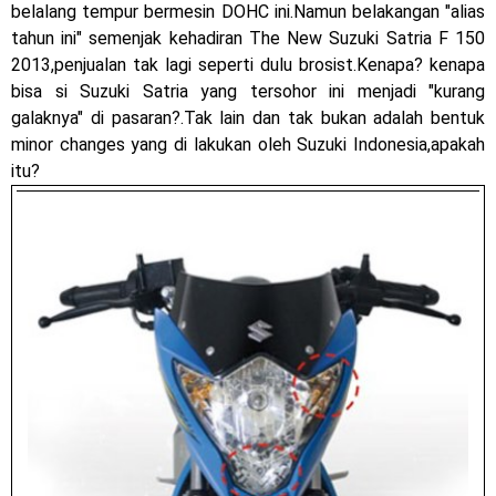
2023 !
belalang tempur bermesin DOHC ini.Namun belakangan "alias
tahun ini" semenjak kehadiran The New Suzuki Satria F 150
Honda Rilis CBR1000RR-R 2023 Anniversary Edition !
2013,penjualan tak lagi seperti dulu brosist.Kenapa? kenapa
bisa si Suzuki Satria yang tersohor ini menjadi "kurang
MotoGP Amerika : Alex Rins berhasil juara pertama dan
galaknya" di pasaran?.Tak lain dan tak bukan adalah bentuk
perdana di tim LCR Honda !
minor changes yang di lakukan oleh Suzuki Indonesia,apakah
itu?
Ngabuburide Yamaha Wr 155 R, Para Bikers Menikmati
Indahnya Sore di Kota Medan
Impresi pertama Kawasaki Ninja ZX-4RR 2023 yang cuma
ada 2 dikota Medan !
Event Customaxi & Yard Built 2023 Resmi Dimulai !
Kawasaki Indonesia resmi merilis KLE500 dan KLE500 SE
model year 2026 !
Minggu, 9 Agustus