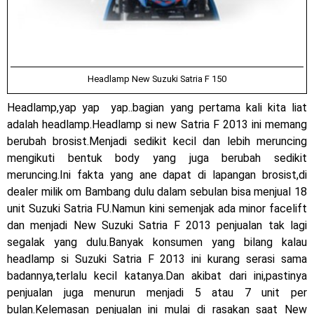
Headlamp New Suzuki Satria F 150
Headlamp,yap yap yap..bagian yang pertama kali kita liat
adalah headlamp.Headlamp si new Satria F 2013 ini memang
berubah brosist.Menjadi sedikit kecil dan lebih meruncing
mengikuti bentuk body yang juga berubah sedikit
meruncing.Ini fakta yang ane dapat di lapangan brosist,di
dealer milik om Bambang dulu dalam sebulan bisa menjual 18
unit Suzuki Satria FU.Namun kini semenjak ada minor facelift
dan menjadi New Suzuki Satria F 2013 penjualan tak lagi
segalak yang dulu.Banyak konsumen yang bilang kalau
headlamp si Suzuki Satria F 2013 ini kurang serasi sama
badannya,terlalu kecil katanya.Dan akibat dari ini,pastinya
penjualan juga menurun menjadi 5 atau 7 unit per
bulan.Kelemasan penjualan ini mulai di rasakan saat New