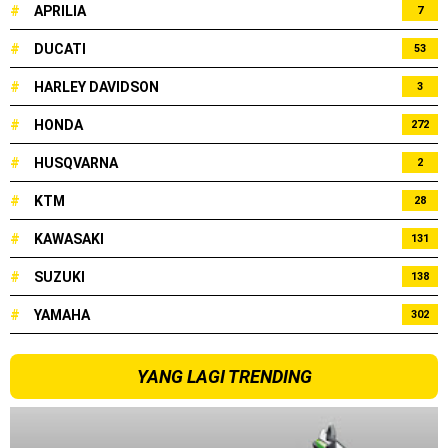
#
APRILIA
7
#
DUCATI
53
#
HARLEY DAVIDSON
3
#
HONDA
272
#
HUSQVARNA
2
#
KTM
28
#
KAWASAKI
131
#
SUZUKI
138
#
YAMAHA
302
YANG LAGI TRENDING