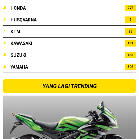
#
HONDA
272
#
HUSQVARNA
2
#
KTM
28
#
KAWASAKI
131
#
SUZUKI
138
#
YAMAHA
302
YANG LAGI TRENDING