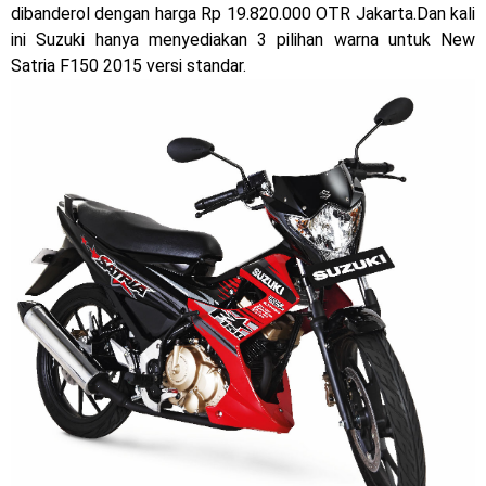
dibanderol dengan harga Rp 19.820.000 OTR Jakarta.Dan kali
Dukung MotoGP Mandalika 2024, AHM serahkan 10 unit
ini Suzuki hanya menyediakan 3 pilihan warna untuk New
motor listrik EM1 e
Satria F150 2015 versi standar.
Yamaha Indonesia resmi luncurkan Nmax 155 Turbo
Sudah pakai winglet Karbon, Yamaha resmi merilis YZF-R1
dan YZF-R1M model 2025 !
Begini penampakan livery Kawasaki Ninja ZX-25RR KRT
Edition 2025
Berkenalan dengan KTM 990 RC R, jagoan baru dari KTM !
Yamaha Rilis New R15M versi 2024, makin sangar !
Penampakan tim Red Bull KTM Factory Racing musim 2024 !
MotoGP : Francesco Bagnaia Juara Dunia MotoGP musim