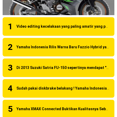
Video editing kecelakaan yang paling amatir yang pernah ane liat!
Yamaha Indonesia Rilis Warna Baru Fazzio Hybrid yang lebih Eye Catchy & Kece Abis
Di 2013 Suzuki Satria FU-150 sepertinya mendapat "revisi" pada headlamp
Sudah pakai diskbrake belakang ! Yamaha Indonesia Resmi perkenalkan Aerox Alpha 155 Turbo !
Yamaha XMAX Connected Buktikan Kualitasnya Sebagai Skutik Terbaik di Level Tertinggi