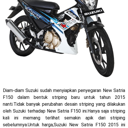
Jelajah Petualangan Tanpa Batas
Yamalube Power XP Matic resmi dirilis untuk skutik Blue
Core 125cc dengan mobilitas tinggi
Yamaha Indonesia Rilis Warna Baru Fazzio Hybrid yang lebih
Eye Catchy & Kece Abis
Sudah pakai diskbrake belakang ! Yamaha Indonesia Resmi
perkenalkan Aerox Alpha 155 Turbo !
Yamaha Nmax Turbo 155 sudah lahir, Aerox Turbo hanya
Diam-diam Suzuki sudah menyiapkan penyegaran New Satria
F150 dalam bentuk striping baru untuk tahun 2015
tinggal menunggu waktu ?
nanti.Tidak banyak perubahan desain striping yang dilakukan
Honda Indonesia resmi jual New CBR 1000RR-R Fireblade
oleh Suzuki terhadap New Satria F150 ini.Hanya saja striping
kali ini memang terlihat semakin apik dari striping
2025, harganya mantap !
sebelumnya.Untuk harga,Suzuki New Satria F150 2015 ini