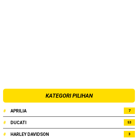
KATEGORI PILIHAN
#
APRILIA
7
#
DUCATI
53
#
HARLEY DAVIDSON
3