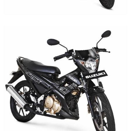
2023 !
Honda Rilis CBR1000RR-R 2023 Anniversary Edition !
MotoGP Amerika : Alex Rins berhasil juara pertama dan
perdana di tim LCR Honda !
Ngabuburide Yamaha Wr 155 R, Para Bikers Menikmati
Indahnya Sore di Kota Medan
Impresi pertama Kawasaki Ninja ZX-4RR 2023 yang cuma
ada 2 dikota Medan !
Event Customaxi & Yard Built 2023 Resmi Dimulai !
Kawasaki Indonesia resmi merilis KLE500 dan KLE500 SE
model year 2026 !
Sabtu, 8 Agustus