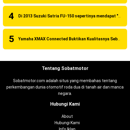
Di 2013 Suzuki Satria FU-150 sepertinya mendapat "revisi" pada headlamp
Yamaha XMAX Connected Buktikan Kualitasnya Sebagai Skutik Terbaik di Level Tertinggi
Tentang Sobatmotor
Sobatmotor.com adalah situs yang membahas tentang
perkembangan dunia otomotif roda dua di tanah air dan manca
negara.
Hubungi Kami
About
Hubungi Kami
Info Iklan