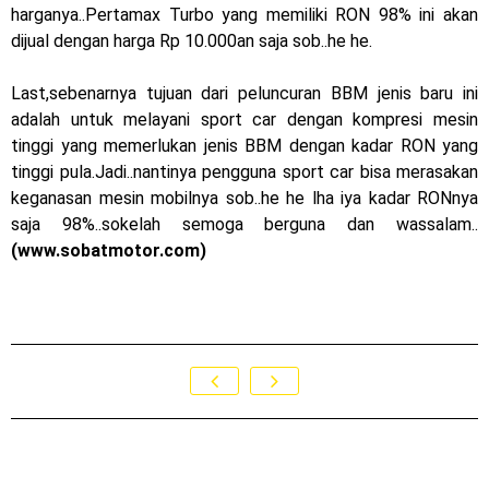
harganya..Pertamax Turbo yang memiliki RON 98% ini akan
Dukung MotoGP Mandalika 2024, AHM serahkan 10 unit
dijual dengan harga Rp 10.000an saja sob..he he.
motor listrik EM1 e
Last,sebenarnya tujuan dari peluncuran BBM jenis baru ini
Yamaha Indonesia resmi luncurkan Nmax 155 Turbo
adalah untuk melayani sport car dengan kompresi mesin
tinggi yang memerlukan jenis BBM dengan kadar RON yang
Sudah pakai winglet Karbon, Yamaha resmi merilis YZF-R1
tinggi pula.Jadi..nantinya pengguna sport car bisa merasakan
dan YZF-R1M model 2025 !
keganasan mesin mobilnya sob..he he lha iya kadar RONnya
saja 98%..sokelah semoga berguna dan wassalam..
Begini penampakan livery Kawasaki Ninja ZX-25RR KRT
(www.sobatmotor.com)
Edition 2025
Berkenalan dengan KTM 990 RC R, jagoan baru dari KTM !
Yamaha Rilis New R15M versi 2024, makin sangar !
Penampakan tim Red Bull KTM Factory Racing musim 2024 !
MotoGP : Francesco Bagnaia Juara Dunia MotoGP musim