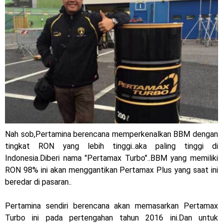
Jelajah Petualangan Tanpa Batas
Yamalube Power XP Matic resmi dirilis untuk skutik Blue
Core 125cc dengan mobilitas tinggi
Yamaha Indonesia Rilis Warna Baru Fazzio Hybrid yang lebih
Eye Catchy & Kece Abis
Sudah pakai diskbrake belakang ! Yamaha Indonesia Resmi
perkenalkan Aerox Alpha 155 Turbo !
Nah sob,Pertamina berencana memperkenalkan BBM dengan
tingkat RON yang lebih tinggi..aka paling tinggi di
Yamaha Nmax Turbo 155 sudah lahir, Aerox Turbo hanya
Indonesia.Diberi nama "Pertamax Turbo"..BBM yang memiliki
RON 98% ini akan menggantikan Pertamax Plus yang saat ini
tinggal menunggu waktu ?
beredar di pasaran..
Honda Indonesia resmi jual New CBR 1000RR-R Fireblade
Pertamina sendiri berencana akan memasarkan Pertamax
2025, harganya mantap !
Turbo ini pada pertengahan tahun 2016 ini.Dan untuk