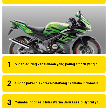
Video editing kecelakaan yang paling amatir yang pernah ane liat!
Sudah pakai diskbrake belakang ! Yamaha Indonesia Resmi perkenalkan Aerox Alpha 155 Turbo !
Yamaha Indonesia Rilis Warna Baru Fazzio Hybrid yang lebih Eye Catchy & Kece Abis