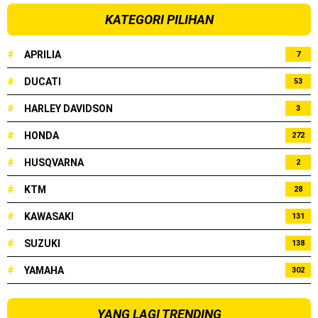
KATEGORI PILIHAN
#
APRILIA
7
#
DUCATI
53
#
HARLEY DAVIDSON
3
#
HONDA
272
#
HUSQVARNA
2
#
KTM
28
#
KAWASAKI
131
#
SUZUKI
138
#
YAMAHA
302
YANG LAGI TRENDING