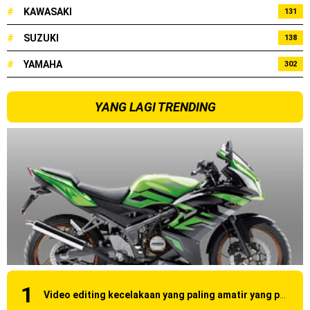
#
KAWASAKI
131
#
SUZUKI
138
#
YAMAHA
302
YANG LAGI TRENDING
Video editing kecelakaan yang paling amatir yang pernah ane liat!