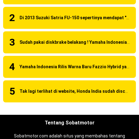
Di 2013 Suzuki Satria FU-150 sepertinya mendapat "revisi" pada headlamp
Sudah pakai diskbrake belakang ! Yamaha Indonesia Resmi perkenalkan Aerox Alpha 155 Turbo !
Yamaha Indonesia Rilis Warna Baru Fazzio Hybrid yang lebih Eye Catchy & Kece Abis
Tak lagi terlihat di website, Honda India sudah discontinue CBR 150R dan 250R ?
Tentang Sobatmotor
Sobatmotor.com adalah situs yang membahas tentang