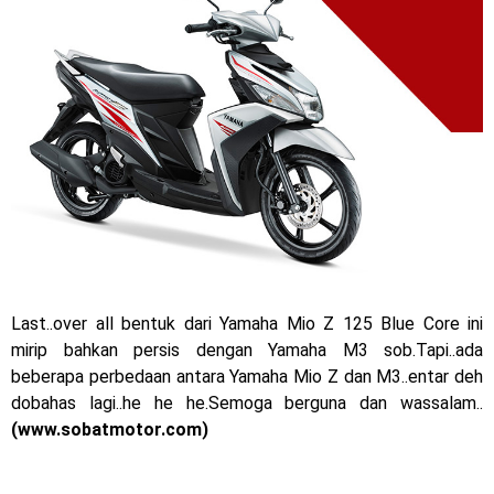
2023 !
Honda Rilis CBR1000RR-R 2023 Anniversary Edition !
MotoGP Amerika : Alex Rins berhasil juara pertama dan
perdana di tim LCR Honda !
Ngabuburide Yamaha Wr 155 R, Para Bikers Menikmati
Indahnya Sore di Kota Medan
Impresi pertama Kawasaki Ninja ZX-4RR 2023 yang cuma
Last..over all bentuk dari Yamaha Mio Z 125 Blue Core ini
ada 2 dikota Medan !
mirip bahkan persis dengan Yamaha M3 sob.Tapi..ada
beberapa perbedaan antara Yamaha Mio Z dan M3..entar deh
Event Customaxi & Yard Built 2023 Resmi Dimulai !
dobahas lagi..he he he.Semoga berguna dan wassalam..
Sabtu, 8 Agustus
(www.sobatmotor.com)