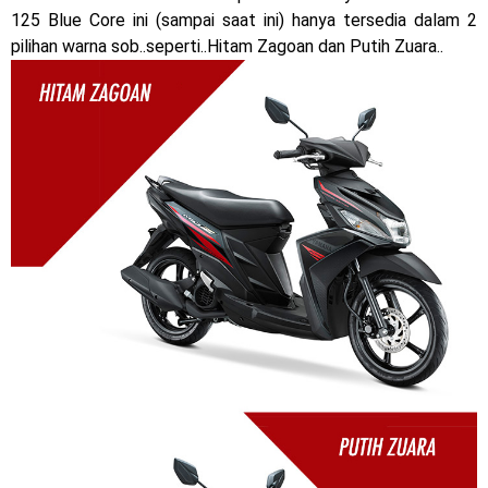
125 Blue Core ini (sampai saat ini) hanya tersedia dalam 2
Dukung MotoGP Mandalika 2024, AHM serahkan 10 unit
pilihan warna sob..seperti..Hitam Zagoan dan Putih Zuara..
motor listrik EM1 e
Yamaha Indonesia resmi luncurkan Nmax 155 Turbo
Sudah pakai winglet Karbon, Yamaha resmi merilis YZF-R1
dan YZF-R1M model 2025 !
Begini penampakan livery Kawasaki Ninja ZX-25RR KRT
Edition 2025
Berkenalan dengan KTM 990 RC R, jagoan baru dari KTM !
Yamaha Rilis New R15M versi 2024, makin sangar !
Penampakan tim Red Bull KTM Factory Racing musim 2024 !
MotoGP : Francesco Bagnaia Juara Dunia MotoGP musim