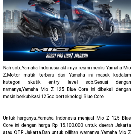
Warna Baru X-Ride 125 Tampil Tangguh dan Fresh Siap
Jelajah Petualangan Tanpa Batas
Yamalube Power XP Matic resmi dirilis untuk skutik Blue
Core 125cc dengan mobilitas tinggi
Yamaha Indonesia Rilis Warna Baru Fazzio Hybrid yang lebih
Eye Catchy & Kece Abis
Nah sob..Yamaha Indonesia akhirnya resmi merilis Yamaha Mio
Sudah pakai diskbrake belakang ! Yamaha Indonesia Resmi
Z.Motor matik terbaru dari Yamaha ini masuk kedalam
kategori skutik entry level sob.Sesuai dengan
perkenalkan Aerox Alpha 155 Turbo !
namanya,Yamaha Mio Z 125 Blue Core ini dibekali dengan
mesin berkubikasi 125cc berteknologi Blue Core..
Yamaha Nmax Turbo 155 sudah lahir, Aerox Turbo hanya
tinggal menunggu waktu ?
Untuk harganya..Yamaha Indonesia menjual Mio Z 125 Blue
Honda Indonesia resmi jual New CBR 1000RR-R Fireblade
Core ini dengan harga Rp 15.100.000 untuk daerah Jakarta
atau OTR Jakarta.Dan untuk pilihan warnanya..Yamaha Mio Z
2025, harganya mantap !