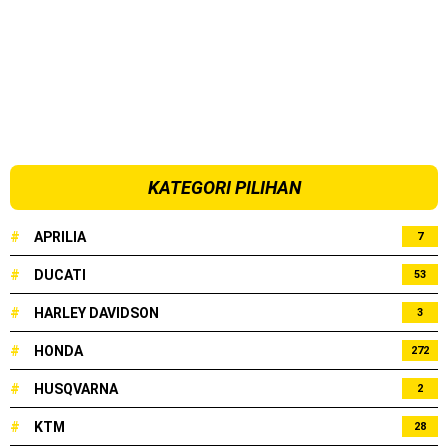
KATEGORI PILIHAN
#
APRILIA
7
#
DUCATI
53
#
HARLEY DAVIDSON
3
#
HONDA
272
#
HUSQVARNA
2
#
KTM
28