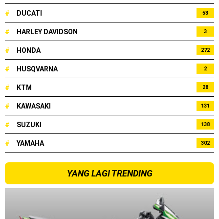
#
DUCATI
53
#
HARLEY DAVIDSON
3
#
HONDA
272
#
HUSQVARNA
2
#
KTM
28
#
KAWASAKI
131
#
SUZUKI
138
#
YAMAHA
302
YANG LAGI TRENDING