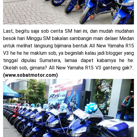
2023 !
Honda Rilis CBR1000RR-R 2023 Anniversary Edition !
MotoGP Amerika : Alex Rins berhasil juara pertama dan
Last, begitu saja sob cerita SM hari ini, dan mudah mudahan
besok hari Minggu SM bakalan sambangin main delaer Medan
perdana di tim LCR Honda !
untuk melihat langsung bijimana bentuk All New Yamaha R15
Ngabuburide Yamaha Wr 155 R, Para Bikers Menikmati
V3 he he he maklum sob, ya beginilah kalau jadi blogger yang
tinggal dipulau Sumatera, lamaa dapet kabarnya he he.
Indahnya Sore di Kota Medan
Okelah sob, gimana? All New Yamaha R15 V3 ganteng gak?..
(www.sobatmotor.com)
Impresi pertama Kawasaki Ninja ZX-4RR 2023 yang cuma
ada 2 dikota Medan !
Event Customaxi & Yard Built 2023 Resmi Dimulai !
Kawasaki Indonesia resmi merilis KLE500 dan KLE500 SE
Jumat, 7 Agustus
model year 2026 !