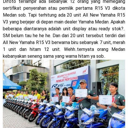
Difoto terlampir ada sebanyak 12 orang yang memegang
Dukung MotoGP Mandalika 2024, AHM serahkan 10 unit
sertifikat penyerahan atau pemilik pertama R15 V3 dikota
Medan sob. Tapi terhitung ada 20 unit All New Yamaha R15
motor listrik EM1 e
V3 yang berjejer di depan main dealer Yamaha Medan. Apakah
Yamaha Indonesia resmi luncurkan Nmax 155 Turbo
beberapa diantaranya adalah unit display atau ready stok?..
SM belum tau he he he. Dan dari 20 unit tersebut terdiri dari
Sudah pakai winglet Karbon, Yamaha resmi merilis YZF-R1
All New Yamaha R15 V3 berwarna biru sebanyak 7 unit, merah
1 unit dan hitam 12 unit. Wehh..ternyata orang Medan
dan YZF-R1M model 2025 !
kebanyakan seneng sama yang warna hitam ya sob..
Begini penampakan livery Kawasaki Ninja ZX-25RR KRT
Edition 2025
Berkenalan dengan KTM 990 RC R, jagoan baru dari KTM !
Yamaha Rilis New R15M versi 2024, makin sangar !
Penampakan tim Red Bull KTM Factory Racing musim 2024 !
MotoGP : Francesco Bagnaia Juara Dunia MotoGP musim