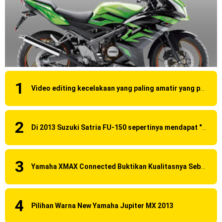
Video editing kecelakaan yang paling amatir yang pernah ane liat!
Di 2013 Suzuki Satria FU-150 sepertinya mendapat "revisi" pada headlamp
Yamaha XMAX Connected Buktikan Kualitasnya Sebagai Skutik Terbaik di Level Tertinggi
Pilihan Warna New Yamaha Jupiter MX 2013