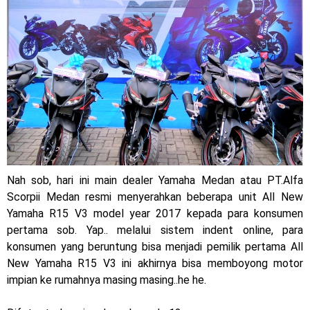
Jelajah Petualangan Tanpa Batas
Yamalube Power XP Matic resmi dirilis untuk skutik Blue
Core 125cc dengan mobilitas tinggi
Yamaha Indonesia Rilis Warna Baru Fazzio Hybrid yang lebih
Eye Catchy & Kece Abis
Sudah pakai diskbrake belakang ! Yamaha Indonesia Resmi
Nah sob, hari ini main dealer Yamaha Medan atau PT.Alfa
perkenalkan Aerox Alpha 155 Turbo !
Scorpii Medan resmi menyerahkan beberapa unit All New
Yamaha Nmax Turbo 155 sudah lahir, Aerox Turbo hanya
Yamaha R15 V3 model year 2017 kepada para konsumen
pertama sob. Yap.. melalui sistem indent online, para
tinggal menunggu waktu ?
konsumen yang beruntung bisa menjadi pemilik pertama All
New Yamaha R15 V3 ini akhirnya bisa memboyong motor
Honda Indonesia resmi jual New CBR 1000RR-R Fireblade
impian ke rumahnya masing masing..he he.
2025, harganya mantap !