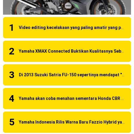
Video editing kecelakaan yang paling amatir yang pernah ane liat!
Yamaha XMAX Connected Buktikan Kualitasnya Sebagai Skutik Terbaik di Level Tertinggi
Di 2013 Suzuki Satria FU-150 sepertinya mendapat "revisi" pada headlamp
Yamaha akan coba menahan sementara Honda CBR 150R Facelift 2016 dengan menggunakan Yamaha R15 Suspensi OHLINS ?
Yamaha Indonesia Rilis Warna Baru Fazzio Hybrid yang lebih Eye Catchy & Kece Abis