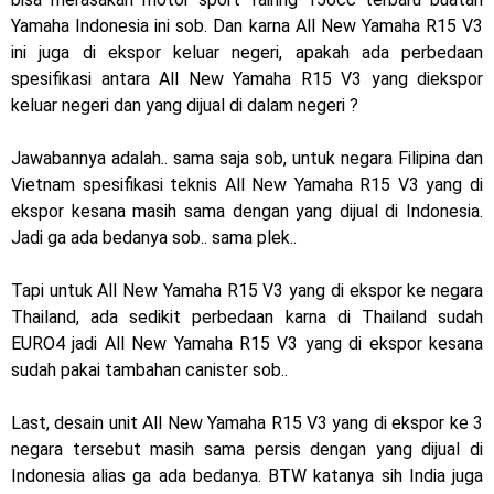
2025, harganya mantap !
Yamaha Indonesia ini sob. Dan karna All New Yamaha R15 V3
ini juga di ekspor keluar negeri, apakah ada perbedaan
Dukung MotoGP Mandalika 2024, AHM serahkan 10 unit
spesifikasi antara All New Yamaha R15 V3 yang diekspor
motor listrik EM1 e
keluar negeri dan yang dijual di dalam negeri ?
Yamaha Indonesia resmi luncurkan Nmax 155 Turbo
Jawabannya adalah.. sama saja sob, untuk negara Filipina dan
Vietnam spesifikasi teknis All New Yamaha R15 V3 yang di
Sudah pakai winglet Karbon, Yamaha resmi merilis YZF-R1
ekspor kesana masih sama dengan yang dijual di Indonesia.
dan YZF-R1M model 2025 !
Jadi ga ada bedanya sob.. sama plek..
Begini penampakan livery Kawasaki Ninja ZX-25RR KRT
Tapi untuk All New Yamaha R15 V3 yang di ekspor ke negara
Thailand, ada sedikit perbedaan karna di Thailand sudah
Edition 2025
EURO4 jadi All New Yamaha R15 V3 yang di ekspor kesana
Berkenalan dengan KTM 990 RC R, jagoan baru dari KTM !
sudah pakai tambahan canister sob..
Yamaha Rilis New R15M versi 2024, makin sangar !
Last, desain unit All New Yamaha R15 V3 yang di ekspor ke 3
negara tersebut masih sama persis dengan yang dijual di
Penampakan tim Red Bull KTM Factory Racing musim 2024 !
Indonesia alias ga ada bedanya. BTW katanya sih India juga