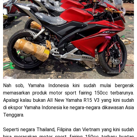
Warna Baru X-Ride 125 Tampil Tangguh dan Fresh Siap
Jelajah Petualangan Tanpa Batas
Yamalube Power XP Matic resmi dirilis untuk skutik Blue
Core 125cc dengan mobilitas tinggi
Yamaha Indonesia Rilis Warna Baru Fazzio Hybrid yang lebih
Eye Catchy & Kece Abis
Sudah pakai diskbrake belakang ! Yamaha Indonesia Resmi
Nah sob, Yamaha Indonesia kini sudah mulai bergerak
perkenalkan Aerox Alpha 155 Turbo !
memasarkan produk motor sport fairing 150cc terbarunya.
Apalagi kalau bukan All New Yamaha R15 V3 yang kini sudah
Yamaha Nmax Turbo 155 sudah lahir, Aerox Turbo hanya
di ekspor Yamaha Indonesia ke negara-negara dikawasan Asia
Tenggara.
tinggal menunggu waktu ?
Honda Indonesia resmi jual New CBR 1000RR-R Fireblade
Seperti negara Thailand, Filipina dan Vietnam yang kini sudah
bisa merasakan motor sport fairing 150cc terbaru buatan