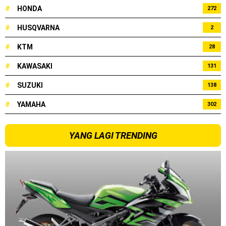
#
HONDA
272
#
HUSQVARNA
2
#
KTM
28
#
KAWASAKI
131
#
SUZUKI
138
#
YAMAHA
302
YANG LAGI TRENDING