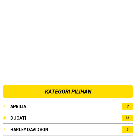
KATEGORI PILIHAN
#
APRILIA
7
#
DUCATI
53
#
HARLEY DAVIDSON
3