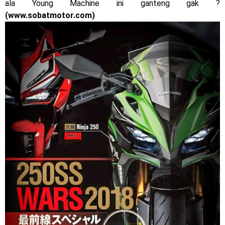
ala Young Machine ini ganteng gak ?
2023 !
(www.sobatmotor.com)
Honda Rilis CBR1000RR-R 2023 Anniversary Edition !
MotoGP Amerika : Alex Rins berhasil juara pertama dan
perdana di tim LCR Honda !
Ngabuburide Yamaha Wr 155 R, Para Bikers Menikmati
Indahnya Sore di Kota Medan
Impresi pertama Kawasaki Ninja ZX-4RR 2023 yang cuma
ada 2 dikota Medan !
Event Customaxi & Yard Built 2023 Resmi Dimulai !
Senin, 10 Agustus