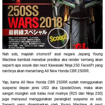
Jelajah Petualangan Tanpa Batas
Yamalube Power XP Matic resmi dirilis untuk skutik Blue
Core 125cc dengan mobilitas tinggi
Yamaha Indonesia Rilis Warna Baru Fazzio Hybrid yang lebih
Eye Catchy & Kece Abis
Nah sob, majalah otomotif asal negara Jepang Young
Sudah pakai diskbrake belakang ! Yamaha Indonesia Resmi
Machine kembali menebar prediksi aka render tentang akan
perkenalkan Aerox Alpha 155 Turbo !
seperti apa sosok dari next Kawasaki Ninja 250 Facelift yang
nantinya akan menantang All New Honda CBR 250RR..
Yamaha Nmax Turbo 155 sudah lahir, Aerox Turbo hanya
Yap, karna All New Honda CBR 250RR sudah menggunakan
tinggal menunggu waktu ?
suspensi depan jenis USD aka UpsideDown, maka akan
Honda Indonesia resmi jual New CBR 1000RR-R Fireblade
sangat mungkin sob kalau rival rivalnya (R25 dan Ninja 250)
juga menyusul menggunakan perangkat suspensi ini sob.
2025, harganya mantap !
Seperti yang digambarkan oleh Young Machine di next