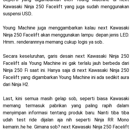
Kawasaki Ninja 250 Facelift yang juga sudah menggunakan
Dukung MotoGP Mandalika 2024, AHM serahkan 10 unit
suspensi USD..
motor listrik EM1 e
Young Machine juga menggambarkan kalau next Kawasaki
Yamaha Indonesia resmi luncurkan Nmax 155 Turbo
Ninja 250 Facelift akan menggunakan lampu depan jenis LED.
Hmm.. renderannnya memang cukup logis ya sob..
Sudah pakai winglet Karbon, Yamaha resmi merilis YZF-R1
dan YZF-R1M model 2025 !
Secara keseluruhan, garis desain next Kawasaki Ninja 250
Facelift ala Young Machine ini gak terlalu jauh berbeda dari
Begini penampakan livery Kawasaki Ninja ZX-25RR KRT
Ninja 250 Fi saat ini. Hanya saja di next Kawasaki Ninja 250
Facelift yang digambarkan Young Machine ini ada sedikit aura
Edition 2025
dari Ninja H2.
Berkenalan dengan KTM 990 RC R, jagoan baru dari KTM !
Last, kini semua masih gelap sob, seperti biasa Kawasaki
Yamaha Rilis New R15M versi 2024, makin sangar !
memang termasuk pabrikan yang paling rapih dalam
menyimpan informasi tentang produk baru. Nanti tiba tiba
Penampakan tim Red Bull KTM Factory Racing musim 2024 !
udah test ride dijalan aja nih seperti Ninja RR Mono
MotoGP : Francesco Bagnaia Juara Dunia MotoGP musim
kemarin..he he. Gimana sob? next Kawasaki Ninja 250 Facelift