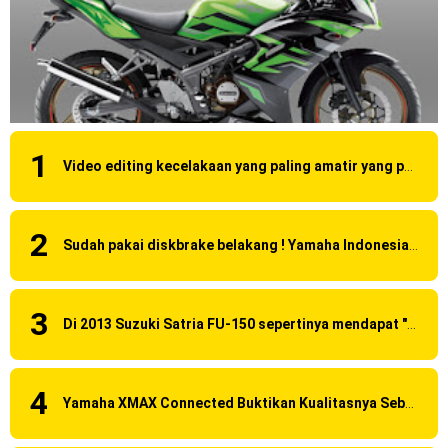
Video editing kecelakaan yang paling amatir yang pernah ane liat!
Sudah pakai diskbrake belakang ! Yamaha Indonesia Resmi perkenalkan Aerox Alpha 155 Turbo !
Di 2013 Suzuki Satria FU-150 sepertinya mendapat "revisi" pada headlamp
Yamaha XMAX Connected Buktikan Kualitasnya Sebagai Skutik Terbaik di Level Tertinggi