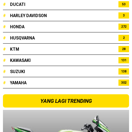
#
DUCATI
53
#
HARLEY DAVIDSON
3
#
HONDA
272
#
HUSQVARNA
2
#
KTM
28
#
KAWASAKI
131
#
SUZUKI
138
#
YAMAHA
302
YANG LAGI TRENDING