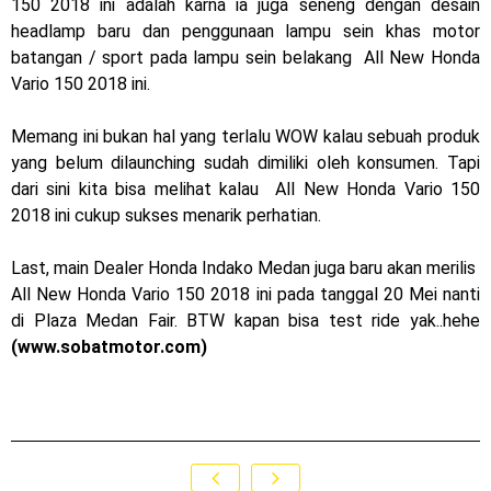
150 2018 ini adalah karna ia juga seneng dengan desain
MotoGP : Francesco Bagnaia Juara Dunia MotoGP musim
headlamp baru dan penggunaan lampu sein khas motor
batangan / sport pada lampu sein belakang All New Honda
2023 !
Vario 150 2018 ini.
Honda Rilis CBR1000RR-R 2023 Anniversary Edition !
Memang ini bukan hal yang terlalu WOW kalau sebuah produk
MotoGP Amerika : Alex Rins berhasil juara pertama dan
yang belum dilaunching sudah dimiliki oleh konsumen. Tapi
dari sini kita bisa melihat kalau All New Honda Vario 150
perdana di tim LCR Honda !
2018 ini cukup sukses menarik perhatian.
Ngabuburide Yamaha Wr 155 R, Para Bikers Menikmati
Last, main Dealer Honda Indako Medan juga baru akan merilis
Indahnya Sore di Kota Medan
All New Honda Vario 150 2018 ini pada tanggal 20 Mei nanti
di Plaza Medan Fair. BTW kapan bisa test ride yak..hehe
Impresi pertama Kawasaki Ninja ZX-4RR 2023 yang cuma
(www.sobatmotor.com)
ada 2 dikota Medan !
Event Customaxi & Yard Built 2023 Resmi Dimulai !
Sabtu, 8 Agustus