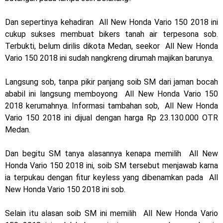
2025, harganya mantap !
Dan sepertinya kehadiran All New Honda Vario 150 2018 ini
Dukung MotoGP Mandalika 2024, AHM serahkan 10 unit
cukup sukses membuat bikers tanah air terpesona sob.
Terbukti, belum dirilis dikota Medan, seekor All New Honda
motor listrik EM1 e
Vario 150 2018 ini sudah nangkreng dirumah majikan barunya.
Yamaha Indonesia resmi luncurkan Nmax 155 Turbo
Langsung sob, tanpa pikir panjang soib SM dari jaman bocah
Sudah pakai winglet Karbon, Yamaha resmi merilis YZF-R1
ababil ini langsung memboyong All New Honda Vario 150
2018 kerumahnya. Informasi tambahan sob, All New Honda
dan YZF-R1M model 2025 !
Vario 150 2018 ini dijual dengan harga Rp 23.130.000 OTR
Medan.
Begini penampakan livery Kawasaki Ninja ZX-25RR KRT
Edition 2025
Dan begitu SM tanya alasannya kenapa memilih All New
Honda Vario 150 2018 ini, soib SM tersebut menjawab karna
Berkenalan dengan KTM 990 RC R, jagoan baru dari KTM !
ia terpukau dengan fitur keyless yang dibenamkan pada All
New Honda Vario 150 2018 ini sob.
Yamaha Rilis New R15M versi 2024, makin sangar !
Penampakan tim Red Bull KTM Factory Racing musim 2024 !
Selain itu alasan soib SM ini memilih All New Honda Vario