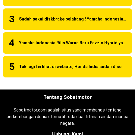
Sudah pakai diskbrake belakang ! Yamaha Indonesia Resmi perkenalkan Aerox Alpha 155 Turbo !
Yamaha Indonesia Rilis Warna Baru Fazzio Hybrid yang lebih Eye Catchy & Kece Abis
Tak lagi terlihat di website, Honda India sudah discontinue CBR 150R dan 250R ?
Tentang Sobatmotor
Sobatmotor.com adalah situs yang membahas tentang
perkembangan dunia otomotif roda dua di tanah air dan manca
negara.
Hubungi Kami