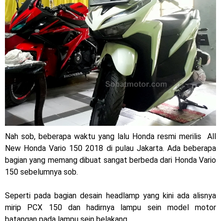
Warna Baru X-Ride 125 Tampil Tangguh dan Fresh Siap
Jelajah Petualangan Tanpa Batas
Yamalube Power XP Matic resmi dirilis untuk skutik Blue
Core 125cc dengan mobilitas tinggi
Yamaha Indonesia Rilis Warna Baru Fazzio Hybrid yang lebih
Eye Catchy & Kece Abis
Sudah pakai diskbrake belakang ! Yamaha Indonesia Resmi
Nah sob, beberapa waktu yang lalu Honda resmi merilis All
New Honda Vario 150 2018 di pulau Jakarta. Ada beberapa
perkenalkan Aerox Alpha 155 Turbo !
bagian yang memang dibuat sangat berbeda dari Honda Vario
150 sebelumnya sob.
Yamaha Nmax Turbo 155 sudah lahir, Aerox Turbo hanya
tinggal menunggu waktu ?
Seperti pada bagian desain headlamp yang kini ada alisnya
mirip PCX 150 dan hadirnya lampu sein model motor
Honda Indonesia resmi jual New CBR 1000RR-R Fireblade
batangan pada lampu sein belakang..