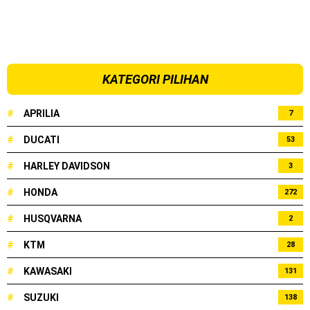
KATEGORI PILIHAN
#
APRILIA
7
#
DUCATI
53
#
HARLEY DAVIDSON
3
#
HONDA
272
#
HUSQVARNA
2
#
KTM
28
#
KAWASAKI
131
#
SUZUKI
138