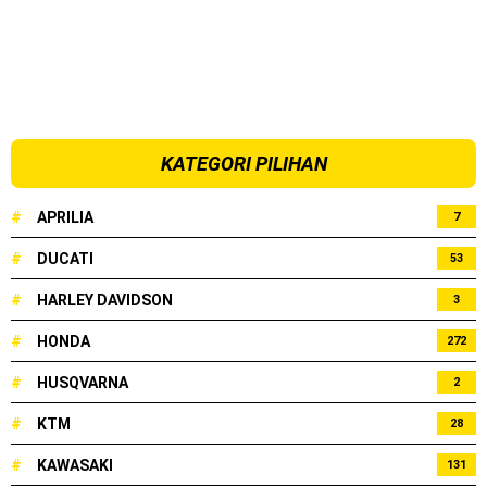
KATEGORI PILIHAN
#
APRILIA
7
#
DUCATI
53
#
HARLEY DAVIDSON
3
#
HONDA
272
#
HUSQVARNA
2
#
KTM
28
#
KAWASAKI
131