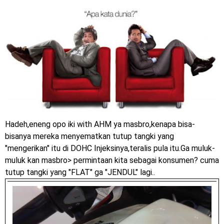
Dukung MotoGP Mandalika 2024, AHM serahkan 10 unit
motor listrik EM1 e
Yamaha Indonesia resmi luncurkan Nmax 155 Turbo
Sudah pakai winglet Karbon, Yamaha resmi merilis YZF-R1
dan YZF-R1M model 2025 !
Begini penampakan livery Kawasaki Ninja ZX-25RR KRT
Hadeh,eneng opo iki with AHM ya masbro,kenapa bisa-
Edition 2025
bisanya mereka menyematkan tutup tangki yang
Berkenalan dengan KTM 990 RC R, jagoan baru dari KTM !
"mengerikan" itu di DOHC Injeksinya,teralis pula itu.Ga muluk-
muluk kan masbro> permintaan kita sebagai konsumen? cuma
Yamaha Rilis New R15M versi 2024, makin sangar !
tutup tangki yang "FLAT" ga "JENDUL" lagi..
Penampakan tim Red Bull KTM Factory Racing musim 2024 !
MotoGP : Francesco Bagnaia Juara Dunia MotoGP musim