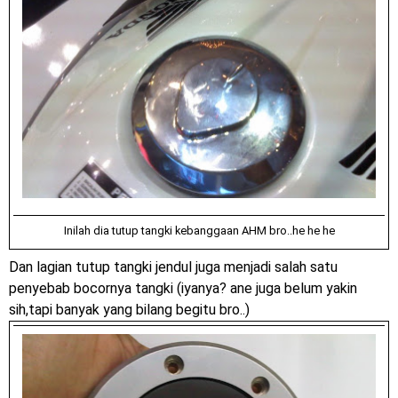
2023 !
Honda Rilis CBR1000RR-R 2023 Anniversary Edition !
MotoGP Amerika : Alex Rins berhasil juara pertama dan
perdana di tim LCR Honda !
Ngabuburide Yamaha Wr 155 R, Para Bikers Menikmati
Indahnya Sore di Kota Medan
Impresi pertama Kawasaki Ninja ZX-4RR 2023 yang cuma
Inilah dia tutup tangki kebanggaan AHM bro..he he he
ada 2 dikota Medan !
Dan lagian tutup tangki jendul juga menjadi salah satu
penyebab bocornya tangki (iyanya? ane juga belum yakin
Event Customaxi & Yard Built 2023 Resmi Dimulai !
sih,tapi banyak yang bilang begitu bro..)
Kawasaki Indonesia resmi merilis KLE500 dan KLE500 SE
Minggu, 9 Agustus
model year 2026 !