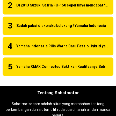
Di 2013 Suzuki Satria FU-150 sepertinya mendapat "revisi" pada headlamp
Sudah pakai diskbrake belakang ! Yamaha Indonesia Resmi perkenalkan Aerox Alpha 155 Turbo !
Yamaha Indonesia Rilis Warna Baru Fazzio Hybrid yang lebih Eye Catchy & Kece Abis
Yamaha XMAX Connected Buktikan Kualitasnya Sebagai Skutik Terbaik di Level Tertinggi
Tentang Sobatmotor
Sobatmotor.com adalah situs yang membahas tentang
perkembangan dunia otomotif roda dua di tanah air dan manca
negara.