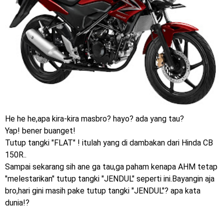
Jelajah Petualangan Tanpa Batas
Yamalube Power XP Matic resmi dirilis untuk skutik Blue
Core 125cc dengan mobilitas tinggi
Yamaha Indonesia Rilis Warna Baru Fazzio Hybrid yang lebih
Eye Catchy & Kece Abis
Sudah pakai diskbrake belakang ! Yamaha Indonesia Resmi
He he he,apa kira-kira masbro? hayo? ada yang tau?
Yap! bener buanget!
perkenalkan Aerox Alpha 155 Turbo !
Tutup tangki "FLAT" ! itulah yang di dambakan dari Hinda CB
Yamaha Nmax Turbo 155 sudah lahir, Aerox Turbo hanya
150R..
Sampai sekarang sih ane ga tau,ga paham kenapa AHM tetap
tinggal menunggu waktu ?
"melestarikan" tutup tangki "JENDUL" seperti ini.Bayangin aja
bro,hari gini masih pake tutup tangki "JENDUL"? apa kata
Honda Indonesia resmi jual New CBR 1000RR-R Fireblade
dunia!?
2025, harganya mantap !