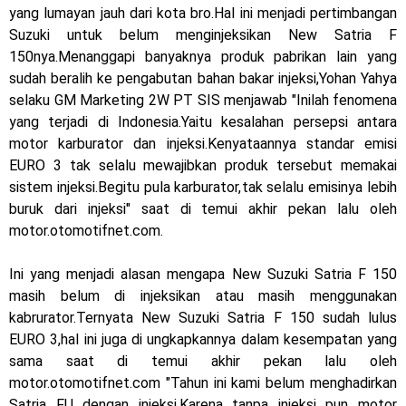
yang lumayan jauh dari kota bro.Hal ini menjadi pertimbangan
2023 !
Suzuki untuk belum menginjeksikan New Satria F
150nya.Menanggapi banyaknya produk pabrikan lain yang
Honda Rilis CBR1000RR-R 2023 Anniversary Edition !
sudah beralih ke pengabutan bahan bakar injeksi,Yohan Yahya
MotoGP Amerika : Alex Rins berhasil juara pertama dan
selaku GM Marketing 2W PT SIS menjawab "Inilah fenomena
yang terjadi di Indonesia.Yaitu kesalahan persepsi antara
perdana di tim LCR Honda !
motor karburator dan injeksi.Kenyataannya standar emisi
EURO 3 tak selalu mewajibkan produk tersebut memakai
Ngabuburide Yamaha Wr 155 R, Para Bikers Menikmati
sistem injeksi.Begitu pula karburator,tak selalu emisinya lebih
Indahnya Sore di Kota Medan
buruk dari injeksi" saat di temui akhir pekan lalu oleh
motor.otomotifnet.com.
Impresi pertama Kawasaki Ninja ZX-4RR 2023 yang cuma
Ini yang menjadi alasan mengapa New Suzuki Satria F 150
ada 2 dikota Medan !
masih belum di injeksikan atau masih menggunakan
Event Customaxi & Yard Built 2023 Resmi Dimulai !
kabrurator.Ternyata New Suzuki Satria F 150 sudah lulus
EURO 3,hal ini juga di ungkapkannya dalam kesempatan yang
Minggu, 9 Agustus
sama saat di temui akhir pekan lalu oleh
motor.otomotifnet.com "Tahun ini kami belum menghadirkan
Satria FU dengan injeksi.Karena tanpa injeksi pun motor