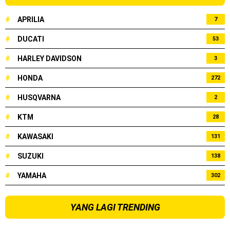
#
APRILIA
7
#
DUCATI
53
#
HARLEY DAVIDSON
3
#
HONDA
272
#
HUSQVARNA
2
#
KTM
28
#
KAWASAKI
131
#
SUZUKI
138
#
YAMAHA
302
YANG LAGI TRENDING