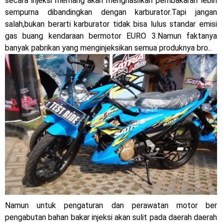
secara injeksi memang akan menghasilkan pembakaran lebih
sempurna dibandingkan dengan karburator.Tapi jangan
Dukung MotoGP Mandalika 2024, AHM serahkan 10 unit
salah,bukan berarti karburator tidak bisa lulus standar emisi
gas buang kendaraan bermotor EURO 3.Namun faktanya
motor listrik EM1 e
banyak pabrikan yang menginjeksikan semua produknya bro..
Yamaha Indonesia resmi luncurkan Nmax 155 Turbo
Sudah pakai winglet Karbon, Yamaha resmi merilis YZF-R1
dan YZF-R1M model 2025 !
Begini penampakan livery Kawasaki Ninja ZX-25RR KRT
Edition 2025
Berkenalan dengan KTM 990 RC R, jagoan baru dari KTM !
Yamaha Rilis New R15M versi 2024, makin sangar !
Penampakan tim Red Bull KTM Factory Racing musim 2024 !
Namun untuk pengaturan dan perawatan motor ber
MotoGP : Francesco Bagnaia Juara Dunia MotoGP musim
pengabutan bahan bakar injeksi akan sulit pada daerah daerah