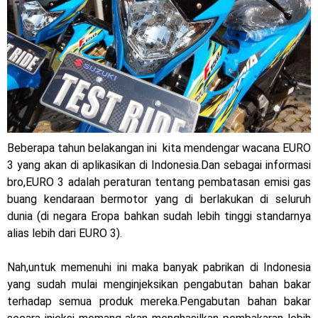
Warna Baru X-Ride 125 Tampil Tangguh dan Fresh Siap
Jelajah Petualangan Tanpa Batas
Yamalube Power XP Matic resmi dirilis untuk skutik Blue
Core 125cc dengan mobilitas tinggi
Yamaha Indonesia Rilis Warna Baru Fazzio Hybrid yang lebih
Eye Catchy & Kece Abis
Beberapa tahun belakangan ini kita mendengar wacana EURO
3 yang akan di aplikasikan di Indonesia.Dan sebagai informasi
Sudah pakai diskbrake belakang ! Yamaha Indonesia Resmi
bro,EURO 3 adalah peraturan tentang pembatasan emisi gas
buang kendaraan bermotor yang di berlakukan di seluruh
perkenalkan Aerox Alpha 155 Turbo !
dunia (di negara Eropa bahkan sudah lebih tinggi standarnya
Yamaha Nmax Turbo 155 sudah lahir, Aerox Turbo hanya
alias lebih dari EURO 3).
tinggal menunggu waktu ?
Nah,untuk memenuhi ini maka banyak pabrikan di Indonesia
yang sudah mulai menginjeksikan pengabutan bahan bakar
Honda Indonesia resmi jual New CBR 1000RR-R Fireblade
terhadap semua produk mereka.Pengabutan bahan bakar
2025, harganya mantap !