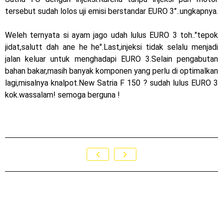
tersebut sudah lolos uji emisi berstandar EURO 3"..ungkapnya.
Weleh ternyata si ayam jago udah lulus EURO 3 toh.."tepok
jidat,salutt dah ane he he".Last,injeksi tidak selalu menjadi
jalan keluar untuk menghadapi EURO 3.Selain pengabutan
bahan bakar,masih banyak komponen yang perlu di optimalkan
lagi,misalnya knalpot.New Satria F 150 ? sudah lulus EURO 3
kok.wassalam! semoga berguna !