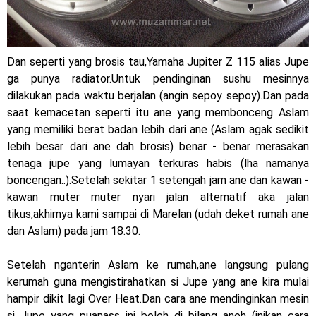
2023 !
Honda Rilis CBR1000RR-R 2023 Anniversary Edition !
Dan seperti yang brosis tau,Yamaha Jupiter Z 115 alias Jupe
MotoGP Amerika : Alex Rins berhasil juara pertama dan
ga punya radiator.Untuk pendinginan sushu mesinnya
perdana di tim LCR Honda !
dilakukan pada waktu berjalan (angin sepoy sepoy).Dan pada
saat kemacetan seperti itu ane yang membonceng Aslam
Ngabuburide Yamaha Wr 155 R, Para Bikers Menikmati
yang memiliki berat badan lebih dari ane (Aslam agak sedikit
lebih besar dari ane dah brosis) benar - benar merasakan
Indahnya Sore di Kota Medan
tenaga jupe yang lumayan terkuras habis (lha namanya
Impresi pertama Kawasaki Ninja ZX-4RR 2023 yang cuma
boncengan..).Setelah sekitar 1 setengah jam ane dan kawan -
kawan muter muter nyari jalan alternatif aka jalan
ada 2 dikota Medan !
tikus,akhirnya kami sampai di Marelan (udah deket rumah ane
dan Aslam) pada jam 18.30.
Event Customaxi & Yard Built 2023 Resmi Dimulai !
Kawasaki Indonesia resmi merilis KLE500 dan KLE500 SE
Setelah nganterin Aslam ke rumah,ane langsung pulang
kerumah guna mengistirahatkan si Jupe yang ane kira mulai
model year 2026 !
hampir dikit lagi Over Heat.Dan cara ane mendinginkan mesin
Jumat, 7 Agustus
si Jupe yang puanass ini boleh di bilang aneh (inikan cara