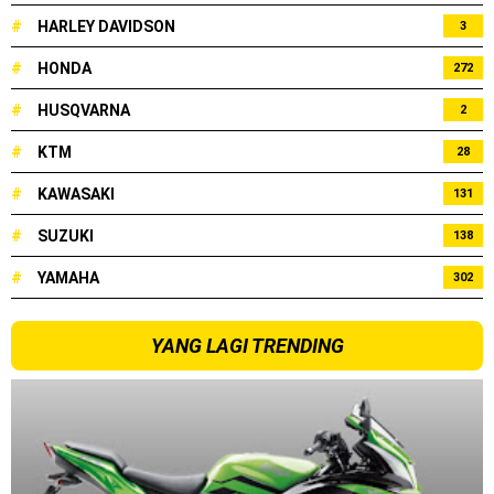
#
HARLEY DAVIDSON
3
#
HONDA
272
#
HUSQVARNA
2
#
KTM
28
#
KAWASAKI
131
#
SUZUKI
138
#
YAMAHA
302
YANG LAGI TRENDING