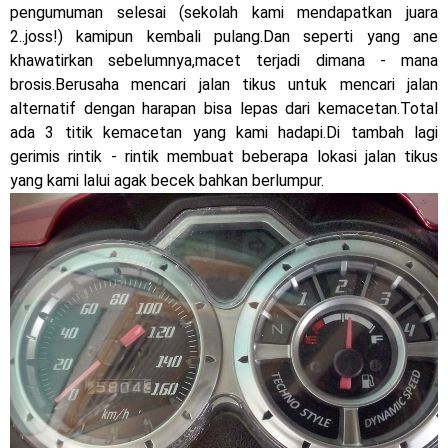
pengumuman selesai (sekolah kami mendapatkan juara
Dukung MotoGP Mandalika 2024, AHM serahkan 10 unit
2..joss!) kamipun kembali pulang.Dan seperti yang ane
motor listrik EM1 e
khawatirkan sebelumnya,macet terjadi dimana - mana
brosis.Berusaha mencari jalan tikus untuk mencari jalan
Yamaha Indonesia resmi luncurkan Nmax 155 Turbo
alternatif dengan harapan bisa lepas dari kemacetan.Total
ada 3 titik kemacetan yang kami hadapi.Di tambah lagi
Sudah pakai winglet Karbon, Yamaha resmi merilis YZF-R1
gerimis rintik - rintik membuat beberapa lokasi jalan tikus
dan YZF-R1M model 2025 !
yang kami lalui agak becek bahkan berlumpur.
Begini penampakan livery Kawasaki Ninja ZX-25RR KRT
Edition 2025
Berkenalan dengan KTM 990 RC R, jagoan baru dari KTM !
Yamaha Rilis New R15M versi 2024, makin sangar !
Penampakan tim Red Bull KTM Factory Racing musim 2024 !
MotoGP : Francesco Bagnaia Juara Dunia MotoGP musim