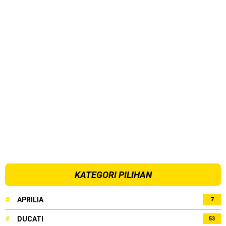
KATEGORI PILIHAN
#
APRILIA
7
#
DUCATI
53