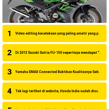
Video editing kecelakaan yang paling amatir yang pernah ane liat!
Di 2013 Suzuki Satria FU-150 sepertinya mendapat "revisi" pada headlamp
Yamaha XMAX Connected Buktikan Kualitasnya Sebagai Skutik Terbaik di Level Tertinggi
Tak lagi terlihat di website, Honda India sudah discontinue CBR 150R dan 250R ?