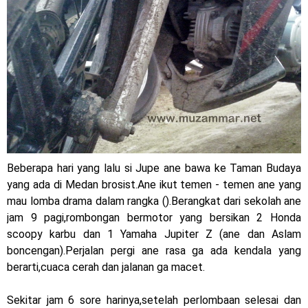
Jelajah Petualangan Tanpa Batas
Yamalube Power XP Matic resmi dirilis untuk skutik Blue
Core 125cc dengan mobilitas tinggi
Yamaha Indonesia Rilis Warna Baru Fazzio Hybrid yang lebih
Eye Catchy & Kece Abis
Sudah pakai diskbrake belakang ! Yamaha Indonesia Resmi
Beberapa hari yang lalu si Jupe ane bawa ke Taman Budaya
perkenalkan Aerox Alpha 155 Turbo !
yang ada di Medan brosist.Ane ikut temen - temen ane yang
mau lomba drama dalam rangka ().Berangkat dari sekolah ane
Yamaha Nmax Turbo 155 sudah lahir, Aerox Turbo hanya
jam 9 pagi,rombongan bermotor yang bersikan 2 Honda
scoopy karbu dan 1 Yamaha Jupiter Z (ane dan Aslam
tinggal menunggu waktu ?
boncengan).Perjalan pergi ane rasa ga ada kendala yang
Honda Indonesia resmi jual New CBR 1000RR-R Fireblade
berarti,cuaca cerah dan jalanan ga macet.
2025, harganya mantap !
Sekitar jam 6 sore harinya,setelah perlombaan selesai dan