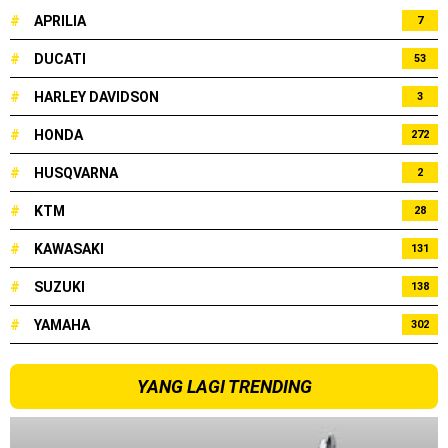
#
APRILIA
7
#
DUCATI
53
#
HARLEY DAVIDSON
3
#
HONDA
272
#
HUSQVARNA
2
#
KTM
28
#
KAWASAKI
131
#
SUZUKI
138
#
YAMAHA
302
YANG LAGI TRENDING