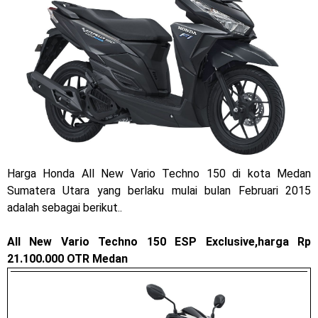
Jelajah Petualangan Tanpa Batas
Yamalube Power XP Matic resmi dirilis untuk skutik Blue
Core 125cc dengan mobilitas tinggi
Yamaha Indonesia Rilis Warna Baru Fazzio Hybrid yang lebih
Eye Catchy & Kece Abis
Sudah pakai diskbrake belakang ! Yamaha Indonesia Resmi
Harga Honda All New Vario Techno 150 di kota Medan
perkenalkan Aerox Alpha 155 Turbo !
Sumatera Utara yang berlaku mulai bulan Februari 2015
adalah sebagai berikut..
Yamaha Nmax Turbo 155 sudah lahir, Aerox Turbo hanya
All New Vario Techno 150 ESP Exclusive,harga Rp
tinggal menunggu waktu ?
21.100.000 OTR Medan
Honda Indonesia resmi jual New CBR 1000RR-R Fireblade
2025, harganya mantap !