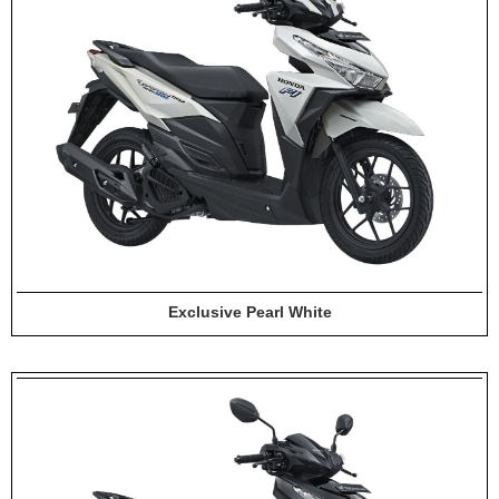
Dukung MotoGP Mandalika 2024, AHM serahkan 10 unit
motor listrik EM1 e
Yamaha Indonesia resmi luncurkan Nmax 155 Turbo
Sudah pakai winglet Karbon, Yamaha resmi merilis YZF-R1
dan YZF-R1M model 2025 !
Begini penampakan livery Kawasaki Ninja ZX-25RR KRT
Edition 2025
Exclusive Pearl White
Berkenalan dengan KTM 990 RC R, jagoan baru dari KTM !
Yamaha Rilis New R15M versi 2024, makin sangar !
Penampakan tim Red Bull KTM Factory Racing musim 2024 !
MotoGP : Francesco Bagnaia Juara Dunia MotoGP musim