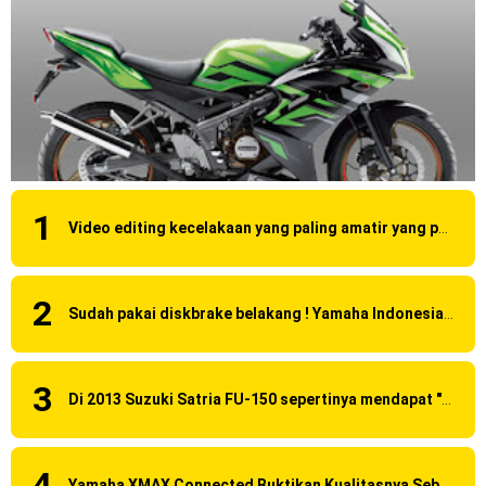
Video editing kecelakaan yang paling amatir yang pernah ane liat!
Sudah pakai diskbrake belakang ! Yamaha Indonesia Resmi perkenalkan Aerox Alpha 155 Turbo !
Di 2013 Suzuki Satria FU-150 sepertinya mendapat "revisi" pada headlamp
Yamaha XMAX Connected Buktikan Kualitasnya Sebagai Skutik Terbaik di Level Tertinggi