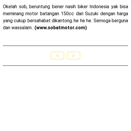
2023 !
Okelah sob, beruntung bener nasih biker Indonesia yak bisa
meminang motor batangan 150cc dari Suzuki dengan harga
Honda Rilis CBR1000RR-R 2023 Anniversary Edition !
yang cukup bersahabat dikantong..he he he. Semoga berguna
MotoGP Amerika : Alex Rins berhasil juara pertama dan
dan wassalam..
(www.sobatmotor.com)
perdana di tim LCR Honda !
Ngabuburide Yamaha Wr 155 R, Para Bikers Menikmati
Indahnya Sore di Kota Medan
Impresi pertama Kawasaki Ninja ZX-4RR 2023 yang cuma
ada 2 dikota Medan !
Event Customaxi & Yard Built 2023 Resmi Dimulai !
Kawasaki Indonesia resmi merilis KLE500 dan KLE500 SE
model year 2026 !
Kamis, 6 Agustus