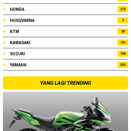
#
HONDA
272
#
HUSQVARNA
2
#
KTM
28
#
KAWASAKI
131
#
SUZUKI
138
#
YAMAHA
302
YANG LAGI TRENDING