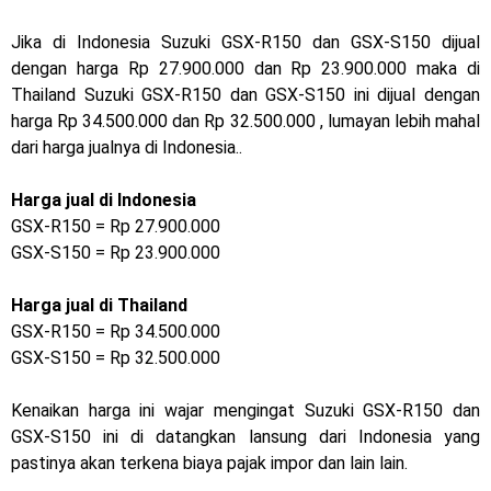
Dukung MotoGP Mandalika 2024, AHM serahkan 10 unit
Jika di Indonesia Suzuki GSX-R150 dan GSX-S150 dijual
motor listrik EM1 e
dengan harga Rp 27.900.000 dan Rp 23.900.000 maka di
Thailand Suzuki GSX-R150 dan GSX-S150 ini dijual dengan
Yamaha Indonesia resmi luncurkan Nmax 155 Turbo
harga Rp 34.500.000 dan Rp 32.500.000 , lumayan lebih mahal
dari harga jualnya di Indonesia..
Sudah pakai winglet Karbon, Yamaha resmi merilis YZF-R1
dan YZF-R1M model 2025 !
Harga jual di Indonesia
GSX-R150 = Rp 27.900.000
Begini penampakan livery Kawasaki Ninja ZX-25RR KRT
GSX-S150 = Rp 23.900.000
Edition 2025
Harga jual di Thailand
Berkenalan dengan KTM 990 RC R, jagoan baru dari KTM !
GSX-R150 = Rp 34.500.000
GSX-S150 = Rp 32.500.000
Yamaha Rilis New R15M versi 2024, makin sangar !
Kenaikan harga ini wajar mengingat Suzuki GSX-R150 dan
Penampakan tim Red Bull KTM Factory Racing musim 2024 !
GSX-S150 ini di datangkan lansung dari Indonesia yang
MotoGP : Francesco Bagnaia Juara Dunia MotoGP musim
pastinya akan terkena biaya pajak impor dan lain lain.