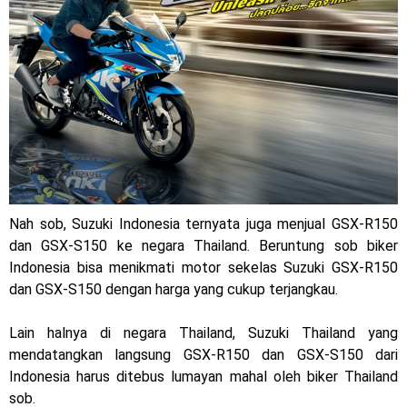
Jelajah Petualangan Tanpa Batas
Yamalube Power XP Matic resmi dirilis untuk skutik Blue
Core 125cc dengan mobilitas tinggi
Yamaha Indonesia Rilis Warna Baru Fazzio Hybrid yang lebih
Eye Catchy & Kece Abis
Sudah pakai diskbrake belakang ! Yamaha Indonesia Resmi
Nah sob, Suzuki Indonesia ternyata juga menjual GSX-R150
perkenalkan Aerox Alpha 155 Turbo !
dan GSX-S150 ke negara Thailand. Beruntung sob biker
Indonesia bisa menikmati motor sekelas Suzuki GSX-R150
Yamaha Nmax Turbo 155 sudah lahir, Aerox Turbo hanya
dan GSX-S150 dengan harga yang cukup terjangkau.
tinggal menunggu waktu ?
Lain halnya di negara Thailand, Suzuki Thailand yang
Honda Indonesia resmi jual New CBR 1000RR-R Fireblade
mendatangkan langsung GSX-R150 dan GSX-S150 dari
Indonesia harus ditebus lumayan mahal oleh biker Thailand
2025, harganya mantap !
sob.