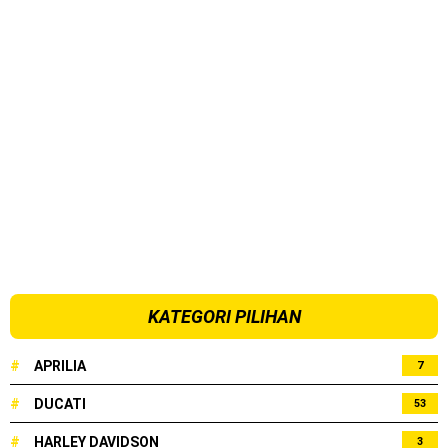
KATEGORI PILIHAN
#
APRILIA
7
#
DUCATI
53
#
HARLEY DAVIDSON
3