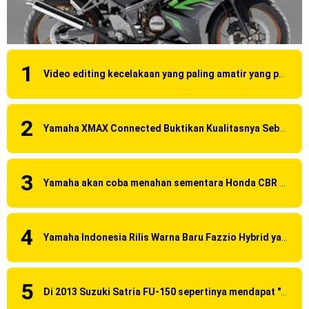
Video editing kecelakaan yang paling amatir yang pernah ane liat!
Yamaha XMAX Connected Buktikan Kualitasnya Sebagai Skutik Terbaik di Level Tertinggi
Yamaha akan coba menahan sementara Honda CBR 150R Facelift 2016 dengan menggunakan Yamaha R15 Suspensi OHLINS ?
Yamaha Indonesia Rilis Warna Baru Fazzio Hybrid yang lebih Eye Catchy & Kece Abis
Di 2013 Suzuki Satria FU-150 sepertinya mendapat "revisi" pada headlamp