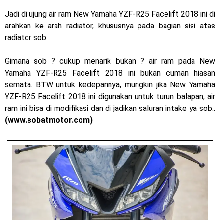
2023 !
Jadi di ujung air ram New Yamaha YZF-R25 Facelift 2018 ini di
arahkan ke arah radiator, khususnya pada bagian sisi atas
Honda Rilis CBR1000RR-R 2023 Anniversary Edition !
radiator sob.
MotoGP Amerika : Alex Rins berhasil juara pertama dan
Gimana sob ? cukup menarik bukan ? air ram pada New
perdana di tim LCR Honda !
Yamaha YZF-R25 Facelift 2018 ini bukan cuman hiasan
semata. BTW untuk kedepannya, mungkin jika New Yamaha
Ngabuburide Yamaha Wr 155 R, Para Bikers Menikmati
YZF-R25 Facelift 2018 ini digunakan untuk turun balapan, air
ram ini bisa di modifikasi dan di jadikan saluran intake ya sob..
Indahnya Sore di Kota Medan
(www.sobatmotor.com)
Impresi pertama Kawasaki Ninja ZX-4RR 2023 yang cuma
ada 2 dikota Medan !
Event Customaxi & Yard Built 2023 Resmi Dimulai !
Jumat, 7 Agustus