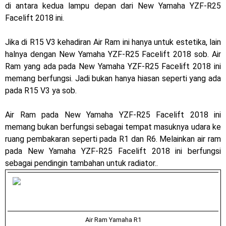
di antara kedua lampu depan dari New Yamaha YZF-R25
Dukung MotoGP Mandalika 2024, AHM serahkan 10 unit
Facelift 2018 ini.
motor listrik EM1 e
Jika di R15 V3 kehadiran Air Ram ini hanya untuk estetika, lain
halnya dengan New Yamaha YZF-R25 Facelift 2018 sob. Air
Yamaha Indonesia resmi luncurkan Nmax 155 Turbo
Ram yang ada pada New Yamaha YZF-R25 Facelift 2018 ini
Sudah pakai winglet Karbon, Yamaha resmi merilis YZF-R1
memang berfungsi. Jadi bukan hanya hiasan seperti yang ada
pada R15 V3 ya sob.
dan YZF-R1M model 2025 !
Air Ram pada New Yamaha YZF-R25 Facelift 2018 ini
Begini penampakan livery Kawasaki Ninja ZX-25RR KRT
memang bukan berfungsi sebagai tempat masuknya udara ke
Edition 2025
ruang pembakaran seperti pada R1 dan R6. Melainkan air ram
pada New Yamaha YZF-R25 Facelift 2018 ini berfungsi
Berkenalan dengan KTM 990 RC R, jagoan baru dari KTM !
sebagai pendingin tambahan untuk radiator..
Yamaha Rilis New R15M versi 2024, makin sangar !
Penampakan tim Red Bull KTM Factory Racing musim 2024 !
MotoGP : Francesco Bagnaia Juara Dunia MotoGP musim
Air Ram Yamaha R1