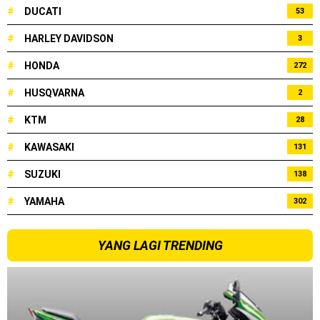
#
DUCATI
53
#
HARLEY DAVIDSON
3
#
HONDA
272
#
HUSQVARNA
2
#
KTM
28
#
KAWASAKI
131
#
SUZUKI
138
#
YAMAHA
302
YANG LAGI TRENDING