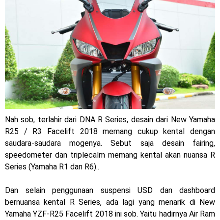
Jelajah Petualangan Tanpa Batas
Yamalube Power XP Matic resmi dirilis untuk skutik Blue
Core 125cc dengan mobilitas tinggi
Yamaha Indonesia Rilis Warna Baru Fazzio Hybrid yang lebih
Eye Catchy & Kece Abis
Sudah pakai diskbrake belakang ! Yamaha Indonesia Resmi
Nah sob, terlahir dari DNA R Series, desain dari New Yamaha
R25 / R3 Facelift 2018 memang cukup kental dengan
perkenalkan Aerox Alpha 155 Turbo !
saudara-saudara mogenya. Sebut saja desain fairing,
speedometer dan triplecalm memang kental akan nuansa R
Yamaha Nmax Turbo 155 sudah lahir, Aerox Turbo hanya
Series (Yamaha R1 dan R6)..
tinggal menunggu waktu ?
Dan selain penggunaan suspensi USD dan dashboard
Honda Indonesia resmi jual New CBR 1000RR-R Fireblade
bernuansa kental R Series, ada lagi yang menarik di New
Yamaha YZF-R25 Facelift 2018 ini sob. Yaitu hadirnya Air Ram
2025, harganya mantap !