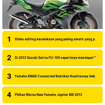
Video editing kecelakaan yang paling amatir yang pernah ane liat!
Di 2013 Suzuki Satria FU-150 sepertinya mendapat "revisi" pada headlamp
Yamaha XMAX Connected Buktikan Kualitasnya Sebagai Skutik Terbaik di Level Tertinggi
Pilihan Warna New Yamaha Jupiter MX 2013