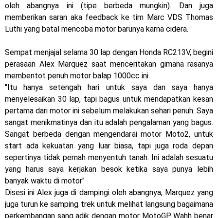
Honda Indonesia resmi jual New CBR 1000RR-R Fireblade
oleh abangnya ini (tipe berbeda mungkin). Dan juga
memberikan saran aka feedback ke tim Marc VDS Thomas
2025, harganya mantap !
Luthi yang batal mencoba motor barunya karna cidera.
Dukung MotoGP Mandalika 2024, AHM serahkan 10 unit
Sempat menjajal selama 30 lap dengan Honda RC213V, begini
motor listrik EM1 e
perasaan Alex Marquez saat menceritakan gimana rasanya
membentot penuh motor balap 1000cc ini.
Yamaha Indonesia resmi luncurkan Nmax 155 Turbo
"Itu hanya setengah hari untuk saya dan saya hanya
menyelesaikan 30 lap, tapi bagus untuk mendapatkan kesan
Sudah pakai winglet Karbon, Yamaha resmi merilis YZF-R1
pertama dari motor ini sebelum melakukan sehari penuh.
Saya
dan YZF-R1M model 2025 !
sangat menikmatinya dan itu adalah pengalaman yang bagus.
Sangat berbeda dengan mengendarai motor Moto2, untuk
Begini penampakan livery Kawasaki Ninja ZX-25RR KRT
start ada kekuatan yang luar biasa, tapi juga roda depan
sepertinya tidak pernah menyentuh tanah.
Ini adalah sesuatu
Edition 2025
yang harus saya kerjakan besok ketika saya punya lebih
Berkenalan dengan KTM 990 RC R, jagoan baru dari KTM !
banyak waktu di motor"
Disesi ini Alex juga di dampingi oleh abangnya, Marquez yang
Yamaha Rilis New R15M versi 2024, makin sangar !
juga turun ke samping trek untuk melihat langsung bagaimana
perkembangan sang adik dengan motor MotoGP. Wahh benar
Penampakan tim Red Bull KTM Factory Racing musim 2024 !