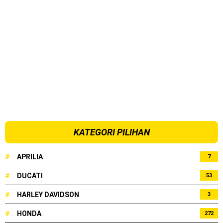
KATEGORI PILIHAN
#
APRILIA
7
#
DUCATI
53
#
HARLEY DAVIDSON
3
#
HONDA
272