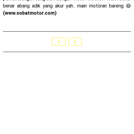
benar abang adik yang akur yah.. main motoran bareng 😆
MotoGP : Francesco Bagnaia Juara Dunia MotoGP musim
(www.sobatmotor.com)
2023 !
Honda Rilis CBR1000RR-R 2023 Anniversary Edition !
MotoGP Amerika : Alex Rins berhasil juara pertama dan
perdana di tim LCR Honda !
Ngabuburide Yamaha Wr 155 R, Para Bikers Menikmati
Indahnya Sore di Kota Medan
Impresi pertama Kawasaki Ninja ZX-4RR 2023 yang cuma
ada 2 dikota Medan !
Event Customaxi & Yard Built 2023 Resmi Dimulai !
Sabtu, 8 Agustus