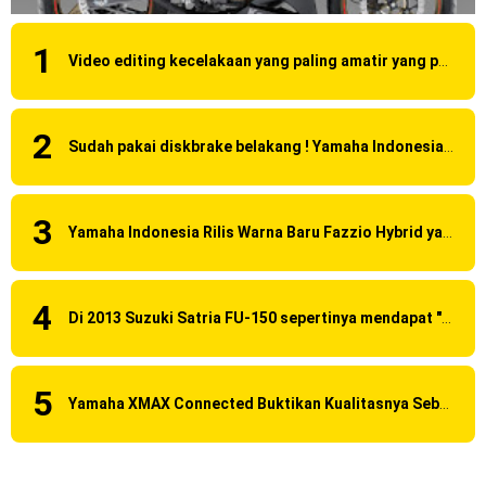
Video editing kecelakaan yang paling amatir yang pernah ane liat!
Sudah pakai diskbrake belakang ! Yamaha Indonesia Resmi perkenalkan Aerox Alpha 155 Turbo !
Yamaha Indonesia Rilis Warna Baru Fazzio Hybrid yang lebih Eye Catchy & Kece Abis
Di 2013 Suzuki Satria FU-150 sepertinya mendapat "revisi" pada headlamp
Yamaha XMAX Connected Buktikan Kualitasnya Sebagai Skutik Terbaik di Level Tertinggi