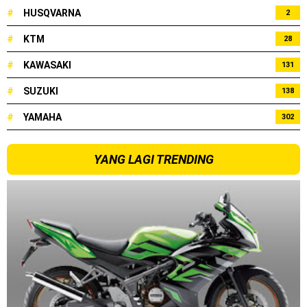
#
HUSQVARNA
2
#
KTM
28
#
KAWASAKI
131
#
SUZUKI
138
#
YAMAHA
302
YANG LAGI TRENDING