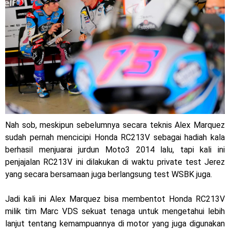
mewah !
Warna Baru X-Ride 125 Tampil Tangguh dan Fresh Siap
Jelajah Petualangan Tanpa Batas
Yamalube Power XP Matic resmi dirilis untuk skutik Blue
Core 125cc dengan mobilitas tinggi
Yamaha Indonesia Rilis Warna Baru Fazzio Hybrid yang lebih
Nah sob, meskipun sebelumnya secara teknis Alex Marquez
Eye Catchy & Kece Abis
sudah pernah mencicipi Honda RC213V sebagai hadiah kala
berhasil menjuarai jurdun Moto3 2014 lalu, tapi kali ini
Sudah pakai diskbrake belakang ! Yamaha Indonesia Resmi
penjajalan RC213V ini dilakukan di waktu private test Jerez
perkenalkan Aerox Alpha 155 Turbo !
yang secara bersamaan juga berlangsung test WSBK juga.
Yamaha Nmax Turbo 155 sudah lahir, Aerox Turbo hanya
Jadi kali ini Alex Marquez bisa membentot Honda RC213V
milik tim Marc VDS sekuat tenaga untuk mengetahui lebih
tinggal menunggu waktu ?
lanjut tentang kemampuannya di motor yang juga digunakan