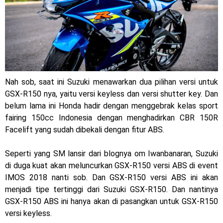
mewah !
Warna Baru X-Ride 125 Tampil Tangguh dan Fresh Siap
Jelajah Petualangan Tanpa Batas
Yamalube Power XP Matic resmi dirilis untuk skutik Blue
Nah sob, saat ini Suzuki menawarkan dua pilihan versi untuk
Core 125cc dengan mobilitas tinggi
GSX-R150 nya, yaitu versi keyless dan versi shutter key. Dan
Yamaha Indonesia Rilis Warna Baru Fazzio Hybrid yang lebih
belum lama ini Honda hadir dengan menggebrak kelas sport
fairing 150cc Indonesia dengan menghadirkan CBR 150R
Eye Catchy & Kece Abis
Facelift yang sudah dibekali dengan fitur ABS.
Sudah pakai diskbrake belakang ! Yamaha Indonesia Resmi
Seperti yang SM lansir dari blognya om Iwanbanaran, Suzuki
perkenalkan Aerox Alpha 155 Turbo !
di duga kuat akan meluncurkan GSX-R150 versi ABS di event
IMOS 2018 nanti sob. Dan GSX-R150 versi ABS ini akan
Yamaha Nmax Turbo 155 sudah lahir, Aerox Turbo hanya
menjadi tipe tertinggi dari Suzuki GSX-R150. Dan nantinya
GSX-R150 ABS ini hanya akan di pasangkan untuk GSX-R150
tinggal menunggu waktu ?
versi keyless.