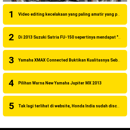
Video editing kecelakaan yang paling amatir yang pernah ane liat!
Di 2013 Suzuki Satria FU-150 sepertinya mendapat "revisi" pada headlamp
Yamaha XMAX Connected Buktikan Kualitasnya Sebagai Skutik Terbaik di Level Tertinggi
Pilihan Warna New Yamaha Jupiter MX 2013
Tak lagi terlihat di website, Honda India sudah discontinue CBR 150R dan 250R ?