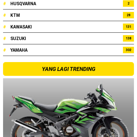
#
HUSQVARNA
2
#
KTM
28
#
KAWASAKI
131
#
SUZUKI
138
#
YAMAHA
302
YANG LAGI TRENDING