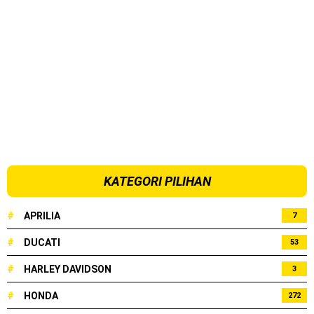
KATEGORI PILIHAN
#
APRILIA
7
#
DUCATI
53
#
HARLEY DAVIDSON
3
#
HONDA
272