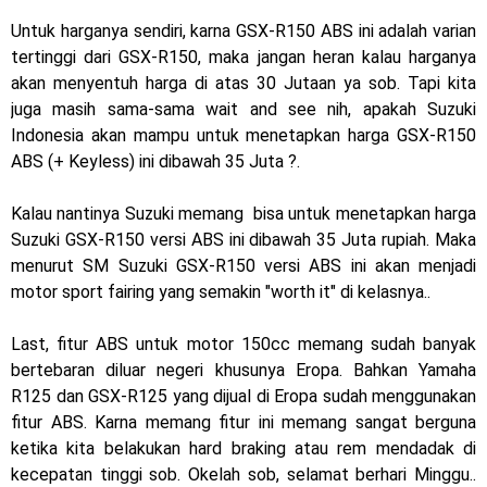
Honda Indonesia resmi jual New CBR 1000RR-R Fireblade
Untuk harganya sendiri, karna GSX-R150 ABS ini adalah varian
2025, harganya mantap !
tertinggi dari GSX-R150, maka jangan heran kalau harganya
akan menyentuh harga di atas 30 Jutaan ya sob. Tapi kita
Dukung MotoGP Mandalika 2024, AHM serahkan 10 unit
juga masih sama-sama wait and see nih, apakah Suzuki
motor listrik EM1 e
Indonesia akan mampu untuk menetapkan harga GSX-R150
ABS (+ Keyless) ini dibawah 35 Juta ?.
Yamaha Indonesia resmi luncurkan Nmax 155 Turbo
Kalau nantinya Suzuki memang bisa untuk menetapkan harga
Sudah pakai winglet Karbon, Yamaha resmi merilis YZF-R1
Suzuki GSX-R150 versi ABS ini dibawah 35 Juta rupiah. Maka
dan YZF-R1M model 2025 !
menurut SM Suzuki GSX-R150 versi ABS ini akan menjadi
motor sport fairing yang semakin "worth it" di kelasnya..
Begini penampakan livery Kawasaki Ninja ZX-25RR KRT
Last, fitur ABS untuk motor 150cc memang sudah banyak
Edition 2025
bertebaran diluar negeri khusunya Eropa. Bahkan Yamaha
Berkenalan dengan KTM 990 RC R, jagoan baru dari KTM !
R125 dan GSX-R125 yang dijual di Eropa sudah menggunakan
fitur ABS. Karna memang fitur ini memang sangat berguna
Yamaha Rilis New R15M versi 2024, makin sangar !
ketika kita belakukan hard braking atau rem mendadak di
kecepatan tinggi sob. Okelah sob, selamat berhari Minggu..
Penampakan tim Red Bull KTM Factory Racing musim 2024 !